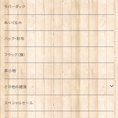
シンボル
ラバーダック
ぬいぐるみ
バッグ・財布
フラッグ（旗）
革小物
その他の雑貨
ミニカー
スペシャルセール