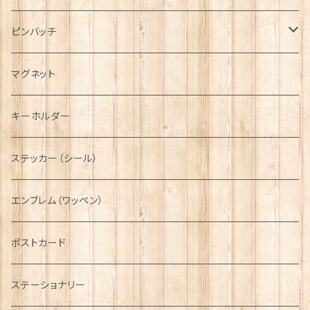
ハンチング帽
マフラー
ペンダント
ラブスプーン
ティータオル
ピンバッチ
キャスケット
タータン【Bronte by Moon】
ラブスプーン【SION LLEWELLYN】
サッシュ
チャーム
ファブリック
ペーパーナプキン
ジェネラルデザイン
マグネット
ディアストーカー
タータン【Glencroft】
ラブスプーン【PAUL CURTIS】
乗り物
スカーフ
その他のアクセサリー
ティーコジー
ミリタリー
キーホルダー
ニット帽
ボタンラップマフラー【Aran Traditions】
動物＆植物
NAVY
ファッションマスク
その他テーブルウェア
ピューター
ステッカー（シール）
国旗＆紋章
AIRFORCE
エンブレム（ワッペン）
音楽＆楽器
ARMY
ポストカード
運動＆人物
ステーショナリー