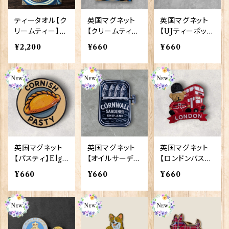
ティータオル【ク
英国マグネット
英国マグネット
リームティー】El
【クリームティ
【UJティーポッ
gate Products
ー】Elgate Pro
ト】Elgate Pro
¥2,200
¥660
¥660
50001-X
ducts 90030
ducts 90030
英国マグネット
英国マグネット
英国マグネット
【パスティ】Elga
【オイルサーディ
【ロンドンバスベ
te Products 9
ン】Elgate Pro
ア】A&S Gifts
¥660
¥660
¥660
0030
ducts 90030
90030