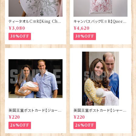
ティータオルCⅢR【King Char
キャンバスバッグEⅡR【Queen
lesⅢ Coronation】Victoria
ElizabethⅡ Commemorativ
¥3,080
¥4,620
Eggs 50129
e】Victoria Eggs 90332
30%OFF
30%OFF
英国王室ポストカード【ジョージ
英国王室ポストカード【シャーロ
王子ご誕生】Pageantry Post
ット王女2】Pageantry Postca
¥220
¥220
card 90183-JEF100
rd 90183-JEF202
26%OFF
26%OFF