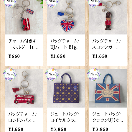
チャーム付きキ
バッグチャーム・
バッグチャーム・
ーホルダー【ロ
UJハート Elgat
スコッツガーズ
ンドンバス】A&S
e Products 90
Elgate Produ
¥660
¥1,650
¥1,650
Gift 90422
421
cts 90420
バッグチャーム・
ジュートバッグ・
ジュートバッグ・
ロンドンバス El
ロイヤルクラウ
クラウンUJ【ゆっ
gate Products
ン【ゆったりマチ
たりマチ付き】El
¥1,650
¥3,850
¥3,850