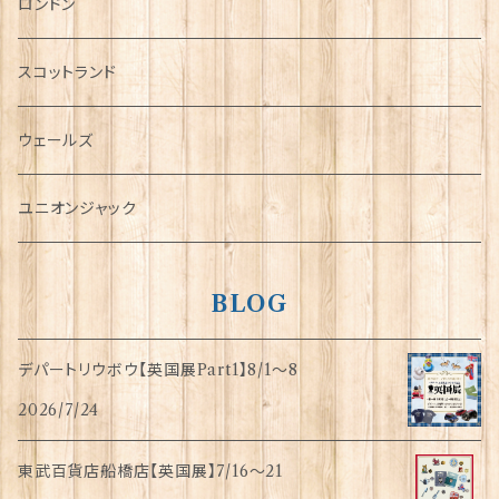
チャーム
ロンドン
犬グッズ
スコットランド
傘
ウェールズ
指貫(シンブル)
ユニオンジャック
BLOG
デパートリウボウ【英国展Part1】8/1〜8
2026/7/24
東武百貨店船橋店【英国展】7/16～21