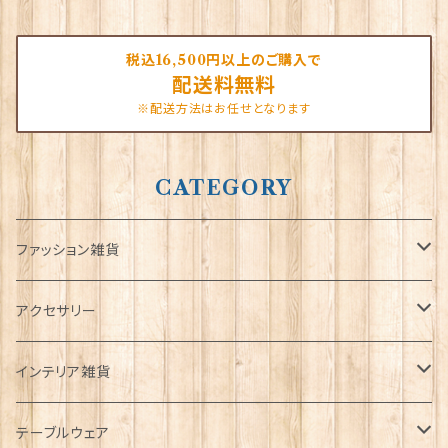
税込16,500円以上のご購入で
配送料無料
※配送方法はお任せとなります
CATEGORY
ファッション雑貨
タータンネクタイ
アクセサリー
帽子
ORTAK
インテリア雑貨
キャップ
Tシャツ
ブローチ
インテリア置物
テーブルウェア