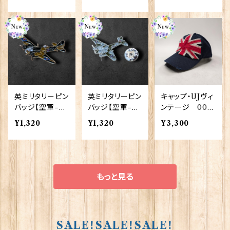
90419
付き】Elgate Pr
gate Products
oducts 90418
90417
英ミリタリーピン
英ミリタリーピン
キャップ・UJヴィ
バッジ【空軍=Bl
バッジ【空軍=M
ンテージ 002
enheim】Cado
osquito】Cado
22
¥1,320
¥1,320
¥3,300
gan 90043-XJ
gan 90043-XJ
KB12-57
KB12-52
もっと見る
SALE！SALE！SALE！