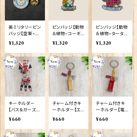
英ミリタリーピン
ピンバッジ【動物
ピンバッジ【動物
バッジ【空軍=R.
&植物=コーギ
&植物=タータン
A.F Lest We F
ーロンドン】Tra
スコティー】Tra
¥1,320
¥1,320
¥1,320
orget】Traditi
dition 90040-
dition 90040-
on 90043-M1
T1335
T1130
00
キーホルダー
チャーム付きキ
チャーム付きキ
【バス＆ガーズ】
ーホルダー【エリ
ーホルダー【電
A&S Gift 904
ザベスタワー】A
話ボックス】A&
¥660
¥660
¥660
25
&S Gift 90424
S Gift 90423