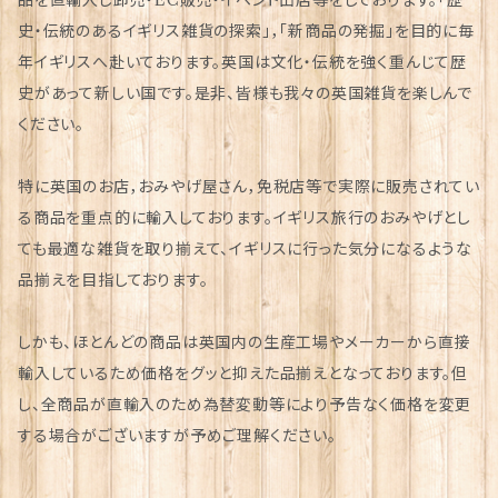
史・伝統のあるイギリス雑貨の探索」，「新商品の発掘」を目的に毎
年イギリスへ赴いております。英国は文化・伝統を強く重んじて歴
史があって新しい国です。是非、皆様も我々の英国雑貨を楽しんで
ください。
特に英国のお店，おみやげ屋さん，免税店等で実際に販売されてい
る商品を重点的に輸入しております。イギリス旅行のおみやげとし
ても最適な雑貨を取り揃えて、イギリスに行った気分になるような
品揃えを目指しております。
しかも、ほとんどの商品は英国内の生産工場やメーカーから直接
輸入しているため価格をグッと抑えた品揃えとなっております。但
し、全商品が直輸入のため為替変動等により予告なく価格を変更
する場合がございますが予めご理解ください。