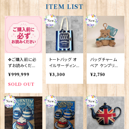
ITEM LIST
✥ご購入前に必
トートバッグ オ
バッグチャーム
ずお読みくださ
イルサーディン
ベア ケンブリッ
い✥
Elgate Produ
ジ大学 Elgat
¥999,999
¥3,300
¥2,750
cts 90431
e Products 90
428
SOLD OUT