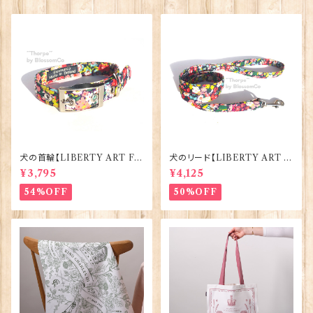
犬の首輪【LIBERTY ART FA
犬のリード【LIBERTY ART F
BRIC=Thorpe】BlossomCo
ABRIC=Thorpe】BlossomC
¥3,795
¥4,125
90295
o 90294
54%OFF
50%OFF