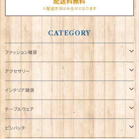
配送料無料
※配送方法はお任せとなります
CATEGORY
ファッション雑貨
タータンネクタイ
アクセサリー
帽子
ORTAK
インテリア雑貨
キャップ
Tシャツ
ブローチ
インテリア置物
テーブルウェア
ハンチング帽
マフラー
ペンダント
ラブスプーン
ティータオル
ピンバッチ