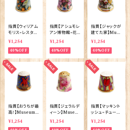
指貫【ウィリアム
指貫【アシュモレ
指貫【ジャックが
モリス=レスタ
アン博物館=花
建てた家】Muse
ー】Museum C
と虫】Museum
um Collectio
¥1,254
¥1,254
¥1,254
ollections 90
Collections 9
ns 90033-CV4
033-WM86
40%OFF
0033-VK2
40%OFF
40%OFF
指貫【おうちが最
指貫【ジェラルデ
指貫【マッキント
高！】Museum
ィーン】Museu
ッシュ=チューリ
Collections 9
m Collections
ップ】Museum
¥1,254
¥1,254
¥1,254
0033-CV3
90033-GC2
Collections 9