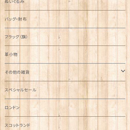
ぬいぐるみ
バッグ・財布
フラッグ（旗）
革小物
その他の雑貨
ミニカー
スペシャルセール
チャーム
ロンドン
犬グッズ
スコットランド