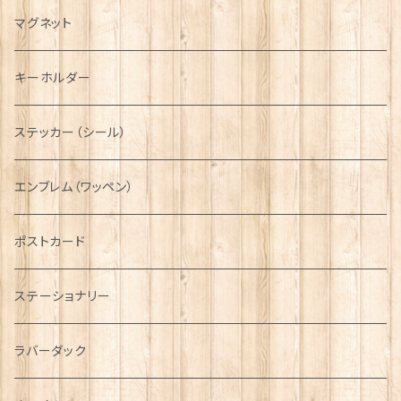
キャスケット
タータン【Bronte by Moon】
ラブスプーン【SION LLEWELLYN】
サッシュ
チャーム
ファブリック
ペーパーナプキン
ジェネラルデザイン
マグネット
ディアストーカー
タータン【Glencroft】
ラブスプーン【PAUL CURTIS】
乗り物
スカーフ
その他のアクセサリー
ティーコジー
ミリタリー
キーホルダー
ニット帽
ボタンラップマフラー【Aran Traditions】
動物＆植物
NAVY
ファッションマスク
その他テーブルウェア
ピューター
ステッカー（シール）
国旗＆紋章
AIRFORCE
エンブレム（ワッペン）
音楽＆楽器
ARMY
ポストカード
運動＆人物
ステーショナリー
シンボル
ラバーダック