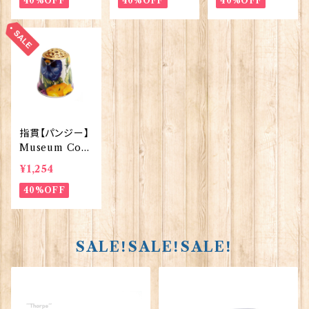
40%OFF
40%OFF
0033-RM3
40%OFF
指貫【パンジー】
Museum Coll
ections 90033
¥1,254
-PC2
40%OFF
SALE！SALE！SALE！