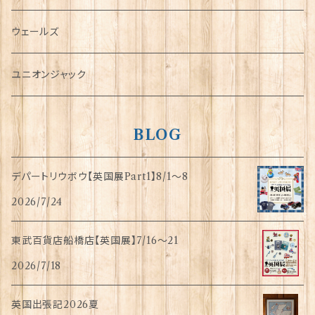
傘
ウェールズ
指貫(シンブル)
ユニオンジャック
BLOG
デパートリウボウ【英国展Part1】8/1〜8
2026/7/24
東武百貨店船橋店【英国展】7/16～21
2026/7/18
英国出張記2026夏