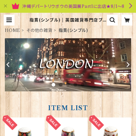
沖縄デパートリウボウの英国展Part1に出店★8/1～8
指貫(シンブル) | 英国雑貨専門店ブリ
ティッシュ・ライフ
HOME
その他の雑貨
指貫(シンブル)
ITEM LIST