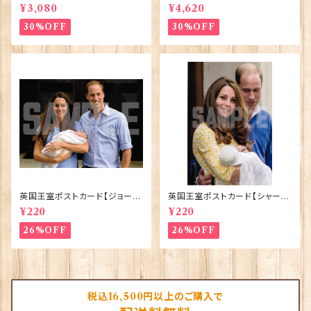
lesⅢ Coronation】Victoria
ElizabethⅡ Commemorativ
¥3,080
¥4,620
Eggs 50129
e】Victoria Eggs 90332
30%OFF
30%OFF
英国王室ポストカード【ジョージ
英国王室ポストカード【シャーロ
王子ご誕生】Pageantry Post
ット王女2】Pageantry Postca
¥220
¥220
card 90183-JEF100
rd 90183-JEF202
26%OFF
26%OFF
税込16,500円以上のご購入で