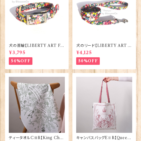
犬の首輪【LIBERTY ART FA
犬のリード【LIBERTY ART F
BRIC=Thorpe】BlossomCo
ABRIC=Thorpe】BlossomC
¥3,795
¥4,125
90295
o 90294
54%OFF
50%OFF
ティータオルCⅢR【King Char
キャンバスバッグEⅡR【Queen