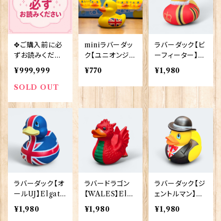
✥ご購入前に必
miniラバーダッ
ラバーダック【ビ
ずお読みくださ
ク【ユニオンジャ
ーフィーター】El
い✥
ック】Elgate Pr
gate Products
¥999,999
¥770
¥1,980
oducts 90392
90388
SOLD OUT
ラバーダック【オ
ラバードラゴン
ラバーダック【ジ
ールUJ】Elgate
【WALES】Elga
ェントルマン】El
Products 903
te Products 9
gate Products
¥1,980
¥1,980
¥1,980
86
0385
90387