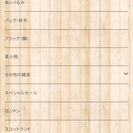
ぬいぐるみ
バッグ・財布
フラッグ（旗）
革小物
その他の雑貨
ミニカー
スペシャルセール
チャーム
ロンドン
犬グッズ
スコットランド