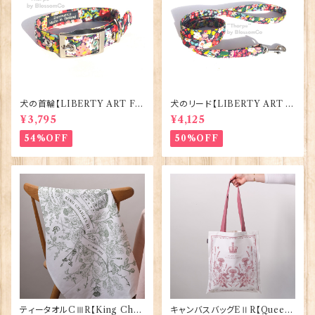
犬の首輪【LIBERTY ART FA
犬のリード【LIBERTY ART F
BRIC=Thorpe】BlossomCo
ABRIC=Thorpe】BlossomC
¥3,795
¥4,125
90295
o 90294
54%OFF
50%OFF
ティータオルCⅢR【King Char
キャンバスバッグEⅡR【Queen