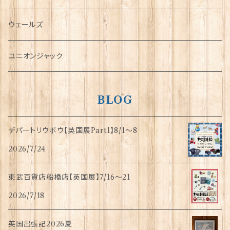
傘
ウェールズ
指貫(シンブル)
ユニオンジャック
BLOG
デパートリウボウ【英国展Part1】8/1〜8
2026/7/24
東武百貨店船橋店【英国展】7/16～21
2026/7/18
英国出張記2026夏