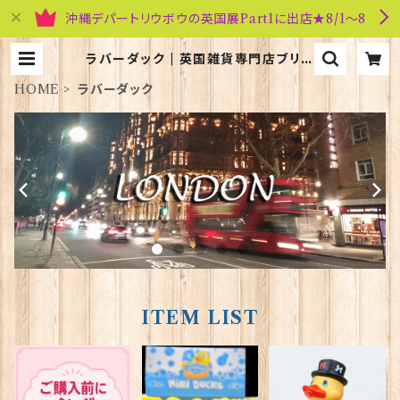
沖縄デパートリウボウの英国展Part1に出店★8/1～8
ラバーダック | 英国雑貨専門店ブリテ
ィッシュ・ライフ
HOME
ラバーダック
ITEM LIST