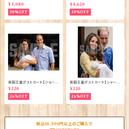
lesⅢ Coronation】Victoria
ElizabethⅡ Commemorativ
¥3,080
¥4,620
Eggs 50129
e】Victoria Eggs 90332
30%OFF
30%OFF
英国王室ポストカード【ジョージ
英国王室ポストカード【シャーロ
王子ご誕生】Pageantry Post
ット王女2】Pageantry Postca
¥220
¥220
card 90183-JEF100
rd 90183-JEF202
26%OFF
26%OFF
税込16,500円以上のご購入で