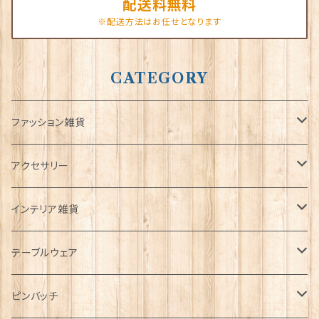
配送料無料
※配送方法はお任せとなります
CATEGORY
ファッション雑貨
タータンネクタイ
アクセサリー
帽子
ORTAK
インテリア雑貨
キャップ
Tシャツ
ブローチ
インテリア置物
テーブルウェア
ハンチング帽
マフラー
ペンダント
ラブスプーン
ティータオル
ピンバッチ