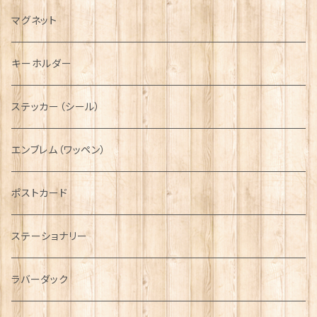
キャスケット
タータン【Bronte by Moon】
ラブスプーン【SION LLEWELLYN】
サッシュ
チャーム
ファブリック
ペーパーナプキン
ジェネラルデザイン
マグネット
ディアストーカー
タータン【Glencroft】
ラブスプーン【PAUL CURTIS】
乗り物
スカーフ
その他のアクセサリー
ティーコジー
ミリタリー
キーホルダー
ニット帽
ボタンラップマフラー【Aran Traditions】
動物＆植物
NAVY
ファッションマスク
その他テーブルウェア
ピューター
ステッカー（シール）
国旗＆紋章
AIRFORCE
エンブレム（ワッペン）
音楽＆楽器
ARMY
ポストカード
運動＆人物
ステーショナリー
シンボル
ラバーダック