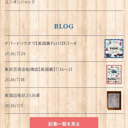
指貫(シンブル)
ユニオンジャック
BLOG
デパートリウボウ【英国展Part1】8/1〜8
2026/7/24
東武百貨店船橋店【英国展】7/16～21
2026/7/18
英国出張記2026夏
2026/7/5
記事一覧を見る