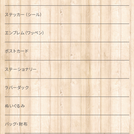
ニット帽
ボタンラップマフラー【Aran Traditions】
動物＆植物
NAVY
ファッションマスク
その他テーブルウェア
ピューター
ステッカー（シール）
国旗＆紋章
AIRFORCE
エンブレム（ワッペン）
音楽＆楽器
ARMY
ポストカード
運動＆人物
ステーショナリー
シンボル
ラバーダック
ぬいぐるみ
バッグ・財布