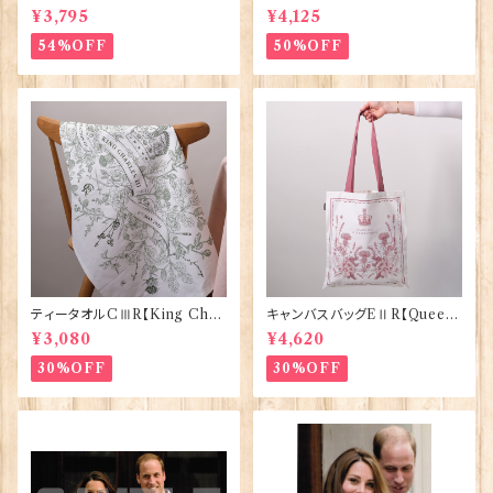
BRIC=Thorpe】BlossomCo
ABRIC=Thorpe】BlossomC
¥3,795
¥4,125
90295
o 90294
54%OFF
50%OFF
ティータオルCⅢR【King Char
キャンバスバッグEⅡR【Queen
lesⅢ Coronation】Victoria
ElizabethⅡ Commemorativ
¥3,080
¥4,620
Eggs 50129
e】Victoria Eggs 90332
30%OFF
30%OFF