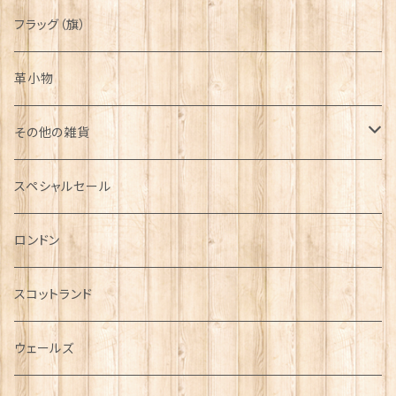
フラッグ（旗）
革小物
その他の雑貨
ミニカー
スペシャルセール
チャーム
ロンドン
犬グッズ
スコットランド
傘
ウェールズ