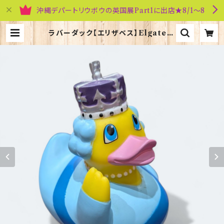
沖縄デパートリウボウの英国展Part1に出店★8/1～8
ラバーダック【エリザベス】Elgate P
roducts 90348（73371） | 英国雑
貨専門店ブリティッシュ・ライフ