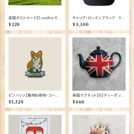
英国ポストカード【London E】
キャップ・ロンドンブラック 00
J.Salmon 90083-042
195
¥220
¥3,300
ピンバッジ【動物&植物=コーギ
英国マグネット【UJティーポッ
ーロンドン】Tradition 90040
ト】Elgate Products 90030
¥1,320
¥660
-T1335