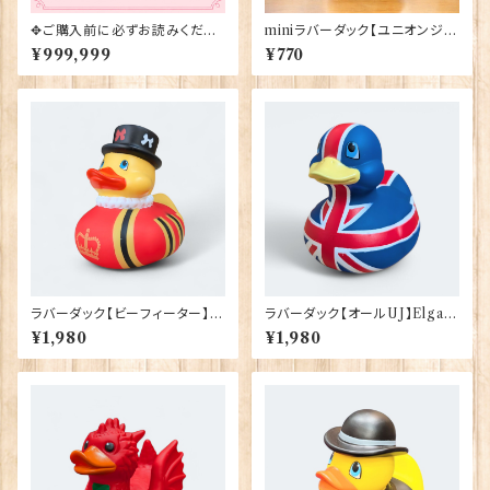
✥ご購入前に必ずお読みくださ
miniラバーダック【ユニオンジャ
い✥
ック】Elgate Products 9039
¥999,999
¥770
2
ラバーダック【ビーフィーター】El
ラバーダック【オールUJ】Elgate
gate Products 90388
Products 90386
¥1,980
¥1,980