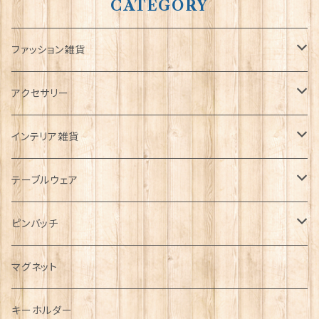
CATEGORY
ファッション雑貨
タータンネクタイ
アクセサリー
帽子
ORTAK
インテリア雑貨
キャップ
Tシャツ
ブローチ
インテリア置物
テーブルウェア
ハンチング帽
マフラー
ペンダント
ラブスプーン
ティータオル
ピンバッチ
キャスケット
タータン【Bronte by Moon】
ラブスプーン【SION LLEWELLYN】
サッシュ
チャーム
ファブリック
ペーパーナプキン
ジェネラルデザイン
マグネット
ディアストーカー
タータン【Glencroft】
ラブスプーン【PAUL CURTIS】
乗り物
スカーフ
その他のアクセサリー
ティーコジー
ミリタリー
キーホルダー