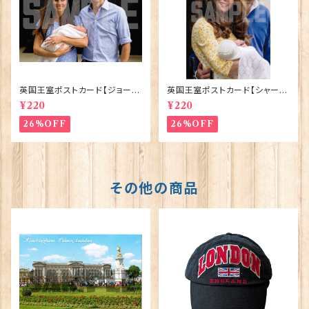
英国王室ポストカード【ジョージ
英国王室ポストカード【シャーロ
王子ご誕生】Pageantry Post
ット王女2】Pageantry Postca
¥220
¥220
card 90183-JEF100
rd 90183-JEF202
26%OFF
26%OFF
その他の商品