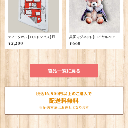
ティータオル【ロンドンバス】Elg
英国マグネット【ロイヤルベア】E
ate Products 50001-S（702
lgate Products 90030（799
¥2,200
¥660
71）
13）
商品一覧に戻る
税込16,500円以上のご購入で
配送料無料
※配送方法はお任せとなります