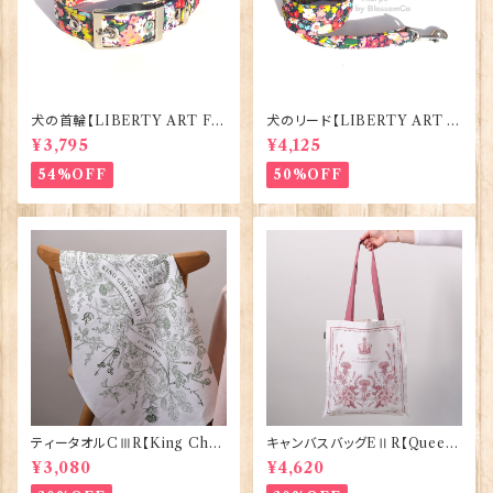
犬の首輪【LIBERTY ART FA
犬のリード【LIBERTY ART F
BRIC=Thorpe】BlossomCo
ABRIC=Thorpe】BlossomC
¥3,795
¥4,125
90295
o 90294
54%OFF
50%OFF
ティータオルCⅢR【King Char
キャンバスバッグEⅡR【Queen
lesⅢ Coronation】Victoria
ElizabethⅡ Commemorativ
¥3,080
¥4,620
Eggs 50129
e】Victoria Eggs 90332