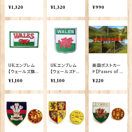
adition 90040
Tradition 900
Stick 90193-I
¥1,320
¥1,320
¥990
-T921
40-T325
〔WCOC2〕
UKエンブレム
UKエンブレム
英国ポストカー
【ウェールズ旗】
【ウェールズドラ
ド【Passes of N
Tradition 900
ゴン】Tradition
orth Wales】J.
¥1,100
¥1,100
¥220
96-A303
90096-A087
Salmon 90083
-026