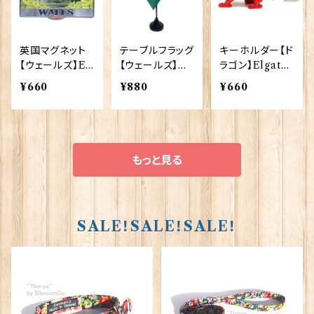
英国マグネット
テーブルフラッグ
キーホルダー【ド
【ウェールズ】El
【ウェールズ】W
ラゴン】Elgate
gate Products
orldwide Flag
Products 900
¥660
¥880
¥660
90030
s 90024-WA
21-H（64831）
もっと見る
SALE！SALE！SALE！