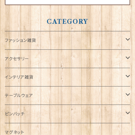
CATEGORY
ファッション雑貨
タータンネクタイ
アクセサリー
帽子
ORTAK
インテリア雑貨
キャップ
Tシャツ
ブローチ
インテリア置物
テーブルウェア
ハンチング帽
マフラー
ペンダント
ラブスプーン
ティータオル
ピンバッチ
キャスケット
タータン【Bronte by Moon】
ラブスプーン【SION LLEWELLYN】
サッシュ
チャーム
ファブリック
ペーパーナプキン
ジェネラルデザイン
マグネット