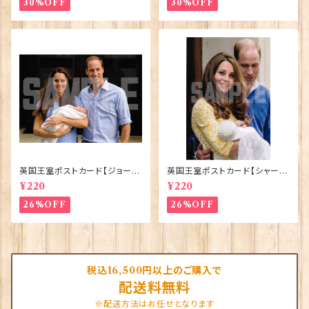
30%OFF
30%OFF
英国王室ポストカード【ジョージ
英国王室ポストカード【シャーロ
王子ご誕生】Pageantry Post
ット王女2】Pageantry Postca
¥220
¥220
card 90183-JEF100
rd 90183-JEF202
26%OFF
26%OFF
税込16,500円以上のご購入で
配送料無料
※配送方法はお任せとなります