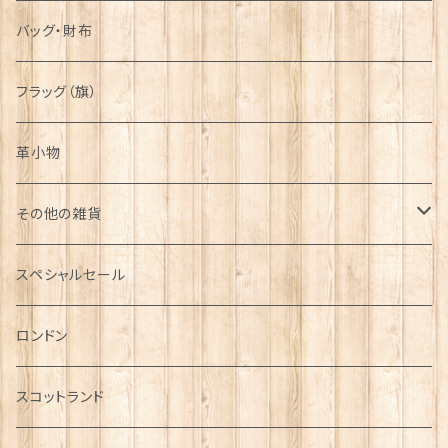
バッグ・財布
フラッグ（旗）
革小物
その他の雑貨
ミニカー
スペシャルセール
チャーム
ロンドン
犬グッズ
スコットランド