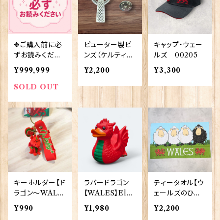
✥ご購入前に必
ピューター製ピ
キャップ・ウェー
ずお読みくださ
ンズ（ケルティッ
ルズ 00205
い✥
ククロス）【Cad
¥999,999
¥2,200
¥3,300
ogan】 s-007-
XDHLP0157
SOLD OUT
キーホルダー【ド
ラバードラゴン
ティータオル【ウ
ラゴン〜WALE
【WALES】Elga
ェールズのひつ
S〜】Elgate Pr
te Products 9
じ】Elgate Pro
¥990
¥1,980
¥2,200
oducts 90391
0385
ducts 50001-