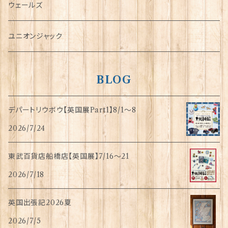
傘
ウェールズ
指貫(シンブル)
ユニオンジャック
BLOG
デパートリウボウ【英国展Part1】8/1〜8
2026/7/24
東武百貨店船橋店【英国展】7/16～21
2026/7/18
英国出張記2026夏
2026/7/5