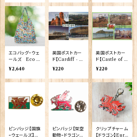
C
エコバッグ・ウェ
英国ポストカー
英国ポストカー
ールズ Eco C
ド【Cardiff - W
ド【Castle of N
hic 90372
ales】Jadges 9
orth Wales】Ja
¥2,640
¥220
¥220
0339-26
dges 90339-27
ピンバッジ【国旗
ピンバッジ【架空
クリップチャーム
=ウェールズ】Tr
動物=ドラゴン】
【ドラゴン】Euro