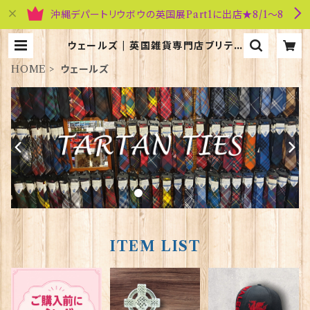
沖縄デパートリウボウの英国展Part1に出店★8/1～8
ウェールズ | 英国雑貨専門店ブリティ
ッシュ・ライフ
HOME
ウェールズ
ITEM LIST