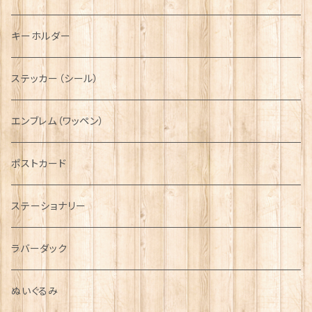
ディアストーカー
タータン【Glencroft】
ラブスプーン【PAUL CURTIS】
乗り物
スカーフ
その他のアクセサリー
ティーコジー
ミリタリー
キーホルダー
ニット帽
ボタンラップマフラー【Aran Traditions】
動物＆植物
NAVY
ファッションマスク
その他テーブルウェア
ピューター
ステッカー（シール）
国旗＆紋章
AIRFORCE
エンブレム（ワッペン）
音楽＆楽器
ARMY
ポストカード
運動＆人物
ステーショナリー
シンボル
ラバーダック
ぬいぐるみ