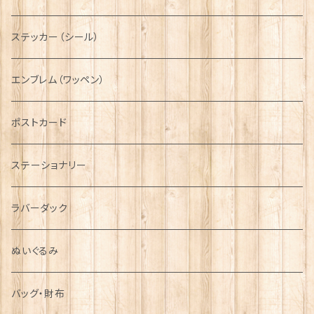
ニット帽
ボタンラップマフラー【Aran Traditions】
動物＆植物
NAVY
ファッションマスク
その他テーブルウェア
ピューター
ステッカー（シール）
国旗＆紋章
AIRFORCE
エンブレム（ワッペン）
音楽＆楽器
ARMY
ポストカード
運動＆人物
ステーショナリー
シンボル
ラバーダック
ぬいぐるみ
バッグ・財布