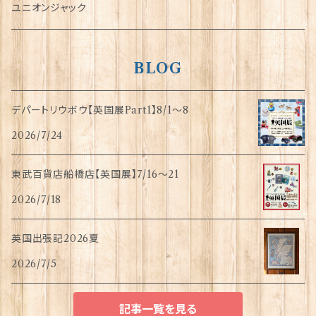
指貫(シンブル)
ユニオンジャック
BLOG
デパートリウボウ【英国展Part1】8/1〜8
2026/7/24
東武百貨店船橋店【英国展】7/16～21
2026/7/18
英国出張記2026夏
2026/7/5
記事一覧を見る