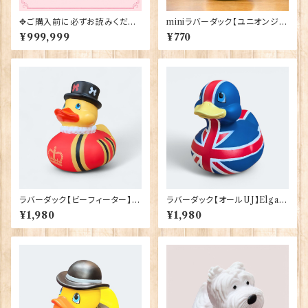
✥ご購入前に必ずお読みくださ
miniラバーダック【ユニオンジャ
い✥
ック】Elgate Products 9039
¥999,999
¥770
2
ラバーダック【ビーフィーター】El
ラバーダック【オールUJ】Elgate
gate Products 90388
Products 90386
¥1,980
¥1,980