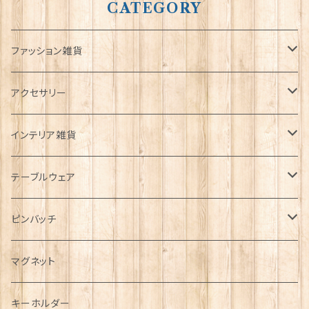
CATEGORY
ファッション雑貨
タータンネクタイ
アクセサリー
帽子
ORTAK
インテリア雑貨
キャップ
Tシャツ
ブローチ
インテリア置物
テーブルウェア
ハンチング帽
マフラー
ペンダント
ラブスプーン
ティータオル
ピンバッチ
キャスケット
タータン【Bronte by Moon】
ラブスプーン【SION LLEWELLYN】
サッシュ
チャーム
ファブリック
ペーパーナプキン
ジェネラルデザイン
マグネット
ディアストーカー
タータン【Glencroft】
ラブスプーン【PAUL CURTIS】
乗り物
スカーフ
その他のアクセサリー
ティーコジー
ミリタリー
キーホルダー