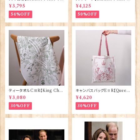
BRIC=Thorpe】BlossomCo
ABRIC=Thorpe】BlossomC
¥3,795
¥4,125
90295
o 90294
54%OFF
50%OFF
ティータオルCⅢR【King Char
キャンバスバッグEⅡR【Queen
lesⅢ Coronation】Victoria
ElizabethⅡ Commemorativ
¥3,080
¥4,620
Eggs 50129
e】Victoria Eggs 90332
30%OFF
30%OFF