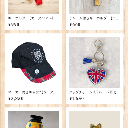
キーホルダー【ガーズベア〜LO
チャーム付きキーホルダー【エリ
NDON〜】Elgate Products
ザベスタワー】A&S Gift 9042
¥990
¥660
90390
4
マーカー付きキャップ【タータン】
バッグチャーム・UJハート Elgat
00198
e Products 90421
¥3,850
¥1,650