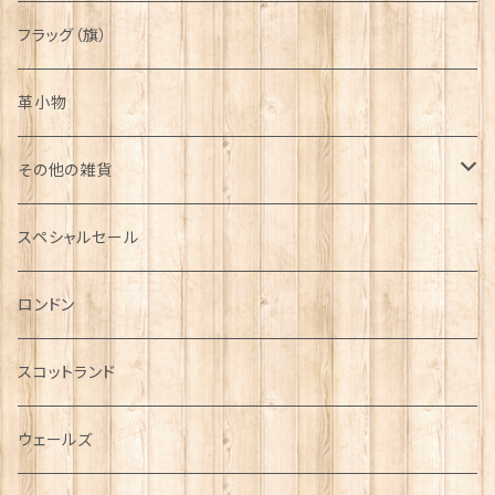
フラッグ（旗）
革小物
その他の雑貨
ミニカー
スペシャルセール
チャーム
ロンドン
犬グッズ
スコットランド
傘
ウェールズ