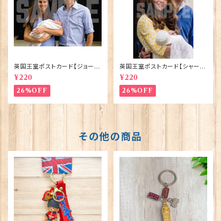
英国王室ポストカード【ジョージ
英国王室ポストカード【シャーロ
王子ご誕生】Pageantry Post
ット王女2】Pageantry Postca
¥220
¥220
card 90183-JEF100
rd 90183-JEF202
26%OFF
26%OFF
その他の商品