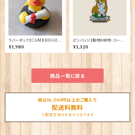
ラバーダック【CAMBRIDGE
ピンバッジ【動物&植物=コーギ
Uni.卒業生】Elgate Products
ーロンドン】Tradition 90040
¥1,980
¥1,320
90365
-T1335
商品一覧に戻る
税込16,500円以上のご購入で
配送料無料
※配送方法はお任せとなります