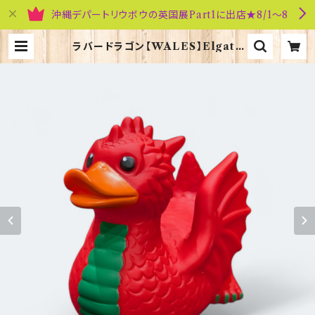
沖縄デパートリウボウの英国展Part1に出店★8/1～8
ラバードラゴン【WALES】Elgate
Products 90385 | 英国雑貨専門
店ブリティッシュ・ライフ