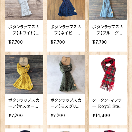
ボタンラップスカ
ボタンラップスカ
ボタンラップスカ
ーフ【ホワイト】A
ーフ【ネイビー】
ーフ【ブルーグレ
ran Traditions
Aran Traditio
ー】Aran Tradi
¥7,700
¥7,700
¥7,700
00176〔SCAR-
ns 00176〔SCA
tions 00176〔S
23〕
R-28〕
CAR-162〕
ボタンラップスカ
ボタンラップスカ
タータン・マフラ
ーフ【マスター
ーフ【モスグリー
ー Royal Stew
ド】Aran Tradit
ン】Aran Tradit
art 【Glencrof
¥7,700
¥7,700
¥14,300
ions 00176〔SC
ions 00176〔SC
t】 00207_RS
AR-216〕
AR-29〕