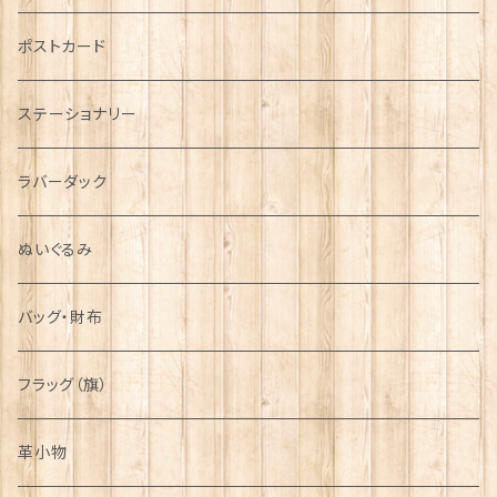
音楽＆楽器
ARMY
ポストカード
運動＆人物
ステーショナリー
シンボル
ラバーダック
ぬいぐるみ
バッグ・財布
フラッグ（旗）
革小物