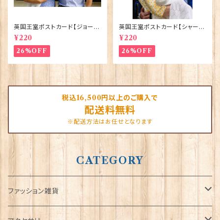
英国王室ポストカード【ジョージ
英国王室ポストカード【シャーロ
王子ご誕生】Pageantry Post
ット王女2】Pageantry Postca
¥220
¥220
card 90183-JEF100
rd 90183-JEF202
26%OFF
26%OFF
税込16,500円以上のご購入で
配送料無料
※配送方法はお任せとなります
CATEGORY
ファッション雑貨