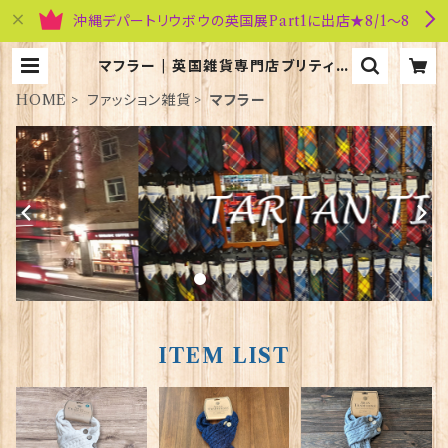
沖縄デパートリウボウの英国展Part1に出店★8/1～8
マフラー | 英国雑貨専門店ブリティッ
シュ・ライフ
HOME
ファッション雑貨
マフラー
ITEM LIST