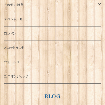
その他の雑貨
ミニカー
スペシャルセール
チャーム
ロンドン
犬グッズ
スコットランド
傘
ウェールズ
指貫(シンブル)
ユニオンジャック
BLOG