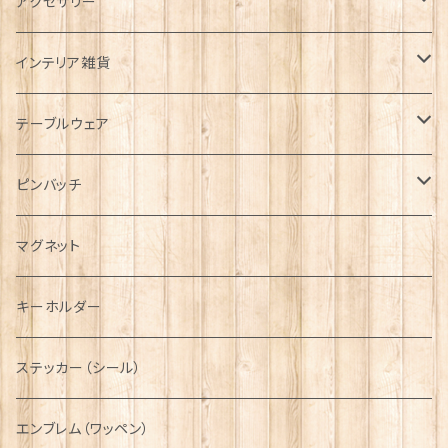
タータンネクタイ
アクセサリー
帽子
ORTAK
インテリア雑貨
キャップ
Tシャツ
ブローチ
インテリア置物
テーブルウェア
ハンチング帽
マフラー
ペンダント
ラブスプーン
ティータオル
ピンバッチ
キャスケット
タータン【Bronte by Moon】
ラブスプーン【SION LLEWELLYN】
サッシュ
チャーム
ファブリック
ペーパーナプキン
ジェネラルデザイン
マグネット
ディアストーカー
タータン【Glencroft】
ラブスプーン【PAUL CURTIS】
乗り物
スカーフ
その他のアクセサリー
ティーコジー
ミリタリー
キーホルダー
ニット帽
ボタンラップマフラー【Aran Traditions】
動物＆植物
NAVY
ファッションマスク
その他テーブルウェア
ピューター
ステッカー（シール）
国旗＆紋章
AIRFORCE
エンブレム（ワッペン）