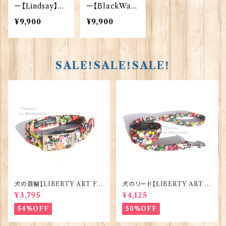
ー【Lindsay】00
ー【BlackWatc
126_LNS
h】00126_BW
¥9,900
¥9,900
H
SALE！SALE！SALE！
犬の首輪【LIBERTY ART FA
犬のリード【LIBERTY ART F
BRIC=Thorpe】BlossomCo
ABRIC=Thorpe】BlossomC
¥3,795
¥4,125
90295
o 90294
54%OFF
50%OFF