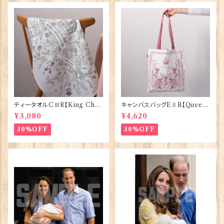
ティータオルCⅢR【King Char
キャンバスバッグEⅡR【Queen
lesⅢ Coronation】Victoria
ElizabethⅡ Commemorativ
¥3,080
¥4,620
Eggs 50129
e】Victoria Eggs 90332
30%OFF
30%OFF