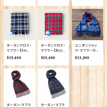
0207_HR
s】Strathmore
ore 00201-BC
00201-SBD
タータンクロス・
タータンクロス・
ユニオンジャッ
マフラー【Stew
マフラー【Royal
ク・マフラーHer
art Navy】Stra
Stewart】Strat
itage Traditio
¥15,400
¥15,400
¥13,200
thmore 00201
hmore 00201-
ns 00203
-SN
RS
タータン・マフラ
タータン・マフラ