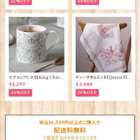
26%OFF
40%OFF
マグカップCⅢR【King Charle
ティータオルEⅡR【Queen Eliz
sⅢ Coronation】Victoria E
abethⅡ Commemorative】V
¥4,290
¥3,080
ggs 50127
ictoria Eggs 50128
40%OFF
30%OFF
税込16,500円以上のご購入で
配送料無料
※配送方法はお任せとなります