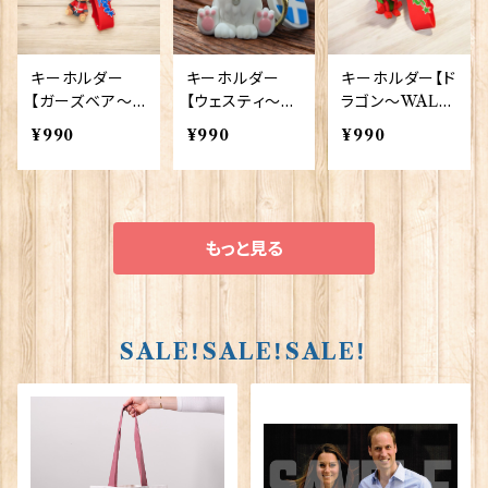
キーホルダー
キーホルダー
キーホルダー【ド
【ガーズベア〜L
【ウェスティ〜S
ラゴン〜WALE
ONDON〜】El
COTLAND〜】
S〜】Elgate Pr
¥990
¥990
¥990
gate Products
Elgate Produ
oducts 90391
90390
cts 90389
もっと見る
SALE！SALE！SALE！