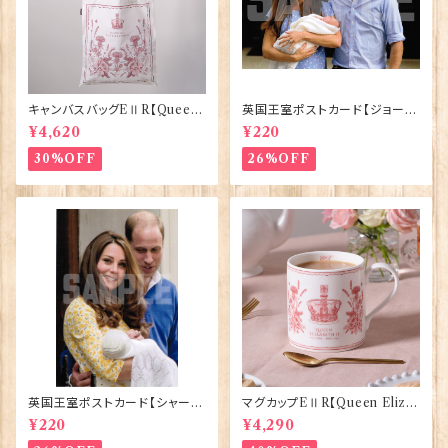
キャンバスバッグEⅡR【Queen
英国王室ポストカード【ジョージ
ElizabethⅡ Commemorativ
王子ご誕生】Pageantry Post
¥4,620
¥220
e】Victoria Eggs 90332
card 90183-JEF100
30%OFF
26%OFF
英国王室ポストカード【シャーロ
マグカップEⅡR【Queen Eliza
ット王女2】Pageantry Postca
bethⅡ Commemorative】Vi
¥220
¥4,290
rd 90183-JEF202
ctoria Eggs 50126