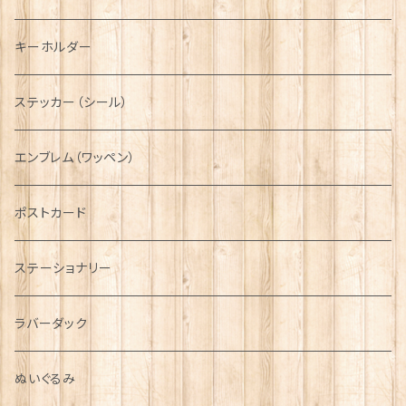
ディアストーカー
タータン【Glencroft】
ラブスプーン【PAUL CURTIS】
乗り物
スカーフ
その他のアクセサリー
ティーコジー
ミリタリー
キーホルダー
ニット帽
ボタンラップマフラー【Aran Traditions】
動物＆植物
NAVY
ファッションマスク
その他テーブルウェア
ピューター
ステッカー（シール）
国旗＆紋章
AIRFORCE
エンブレム（ワッペン）
音楽＆楽器
ARMY
ポストカード
運動＆人物
ステーショナリー
シンボル
ラバーダック
ぬいぐるみ