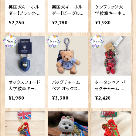
英国犬キーホル
英国犬キーホル
ケンブリッジ大
ダー【ブラック・
ダー【ビーグル】
学紋章キーホル
ラブラドール】
Sweet Willi
ダー Elgate
¥2,750
¥2,750
¥1,980
Sweet Willia
am 90409-BE
Products 9041
m 90409-BLA
AGLE
2（79438）
CK LABRADO
R
オックスフォード
バッグチャーム
タータンベア バ
大学紋章キーホ
ベア オックスフ
ッグチャーム Eu
ルダー Elgate
ォード大学 El
ro Stick 9040
¥1,980
¥3,300
¥2,420
Products 9041
gate Products
3
4（79439）
90413