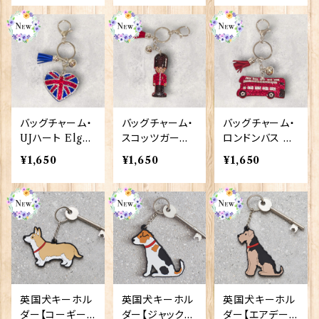
バッグチャーム・
バッグチャーム・
バッグチャーム・
UJハート Elgat
スコッツガーズ
ロンドンバス El
e Products 90
Elgate Produ
gate Products
¥1,650
¥1,650
¥1,650
421
cts 90420
90419
英国犬キーホル
英国犬キーホル
英国犬キーホル
ダー【コーギー】
ダー【ジャック・
ダー【エアデール