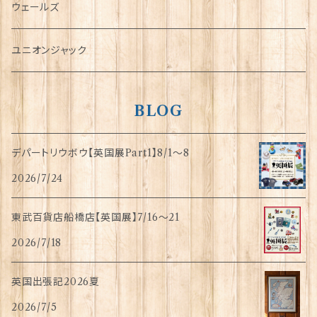
傘
ウェールズ
指貫(シンブル)
ユニオンジャック
BLOG
デパートリウボウ【英国展Part1】8/1〜8
2026/7/24
東武百貨店船橋店【英国展】7/16～21
2026/7/18
英国出張記2026夏
2026/7/5