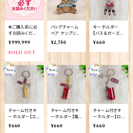
✥ご購入前に必
バッグチャーム
キーホルダー
ずお読みくださ
ベア ケンブリッ
【バス＆ガーズ】
い✥
ジ大学 Elgat
A&S Gift 904
¥999,999
¥2,750
¥660
e Products 90
25
428
SOLD OUT
チャーム付きキ
チャーム付きキ
チャーム付きキ
ーホルダー【エリ
ーホルダー【電
ーホルダー【ロ
ザベスタワー】A
話ボックス】A&
ンドンバス】A&S
¥660
¥660
¥660
&S Gift 90424
S Gift 90423
Gift 90422