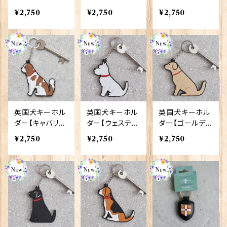
Sweet Willi
ラッセル・テリ
テリア／ウェル
¥2,750
¥2,750
¥2,750
am 90409-W
ア】 Sweet W
シュテリア】 S
ELSH CORGI
illiam 90409-
weet William
JACK RUSSEL
90409-AIRED
L TERRIER
ALE TERRIE
R/WELSH TE
RRIER
英国犬キーホル
英国犬キーホル
英国犬キーホル
ダー【キャバリ
ダー【ウェステ
ダー【ゴールデ
ア】 Sweet W
ィ】 Sweet Wi
ン・レトリバー】
¥2,750
¥2,750
¥2,750
illiam 90409-
lliam 90409-
Sweet Willi
CAVALIER
WESTIE
am 90409-GO
LDEN RETRI
EVER