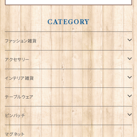
CATEGORY
ファッション雑貨
タータンネクタイ
アクセサリー
帽子
ORTAK
インテリア雑貨
キャップ
Tシャツ
ブローチ
インテリア置物
テーブルウェア
ハンチング帽
マフラー
ペンダント
ラブスプーン
ティータオル
ピンバッチ
キャスケット
タータン【Bronte by Moon】
ラブスプーン【SION LLEWELLYN】
サッシュ
チャーム
ファブリック
ペーパーナプキン
ジェネラルデザイン
マグネット