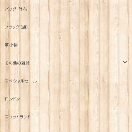
バッグ・財布
フラッグ（旗）
革小物
その他の雑貨
ミニカー
スペシャルセール
チャーム
ロンドン
犬グッズ
スコットランド