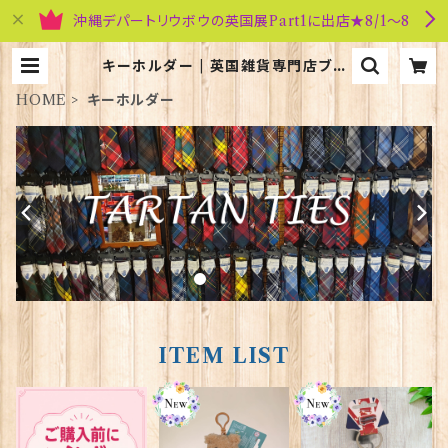
沖縄デパートリウボウの英国展Part1に出店★8/1～8
キーホルダー | 英国雑貨専門店ブリ
ティッシュ・ライフ
HOME
キーホルダー
ITEM LIST