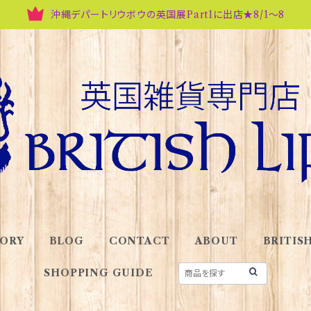
沖縄デパートリウボウの英国展Part1に出店★8/1～8
ORY
BLOG
CONTACT
ABOUT
BRITISH
SHOPPING GUIDE