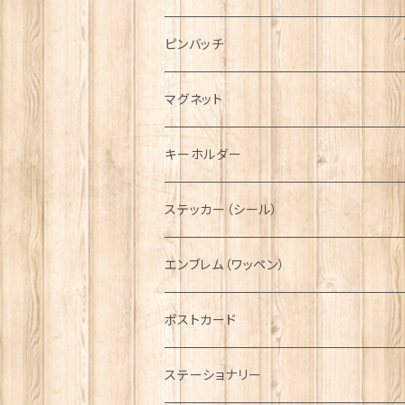
ハンチング帽
マフラー
ペンダント
ラブスプーン
ティータオル
ピンバッチ
キャスケット
タータン【Bronte by Moon】
ラブスプーン【SION LLEWELLYN】
サッシュ
チャーム
ファブリック
ペーパーナプキン
ジェネラルデザイン
マグネット
ディアストーカー
タータン【Glencroft】
ラブスプーン【PAUL CURTIS】
乗り物
スカーフ
その他のアクセサリー
ティーコジー
ミリタリー
キーホルダー
ニット帽
ボタンラップマフラー【Aran Traditions】
動物＆植物
NAVY
ファッションマスク
その他テーブルウェア
ピューター
ステッカー（シール）
国旗＆紋章
AIRFORCE
エンブレム（ワッペン）
音楽＆楽器
ARMY
ポストカード
運動＆人物
ステーショナリー