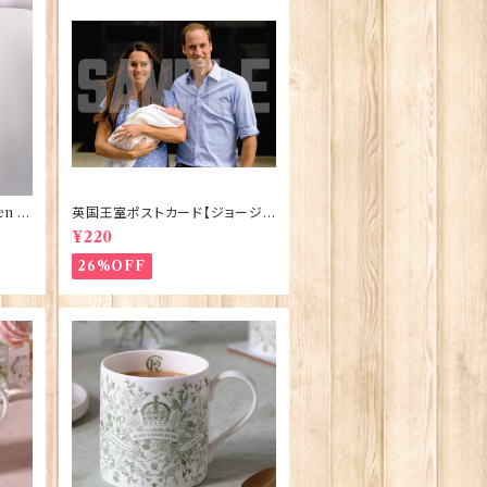
n El
英国王室ポストカード【ジョージ
ve】
王子ご誕生】Pageantry Postca
¥220
rd 90183-JEF100
26%OFF