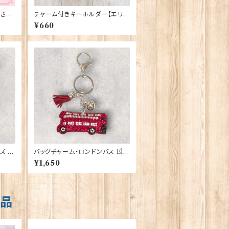
さい
チャーム付きキーホルダー【エリザ
ベスタワー】A&S Gift 90424
¥660
 El
バッグチャーム・ロンドンバス Elg
ate Products 90419
¥1,650
商品