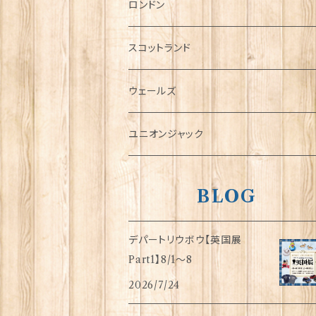
チャーム
ロンドン
犬グッズ
スコットランド
傘
ウェールズ
指貫(シンブル)
ユニオンジャック
BLOG
デパートリウボウ【英国展
Part1】8/1〜8
2026/7/24