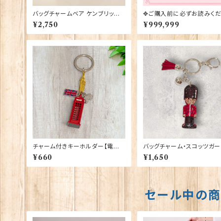
バッグチャームベア ケンブリッジ
✥ご購入前に必ずお読みくだ
大学 Elgate Products 9042
✥
¥2,750
¥999,999
8
チャーム付きキーホルダー【電話
バッグチャーム・スコッツガーズ
ボックス】A&S Gift 90423
gate Products 90420
¥660
¥1,650
セール中の