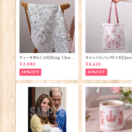
ティータオルCⅢR【King Charle
キャンバスバッグEⅡR【Quee
sⅢ Coronation】Victoria Egg
izabethⅡ Commemorati
¥3,080
¥4,620
s 50129
Victoria Eggs 90332
30%OFF
30%OFF