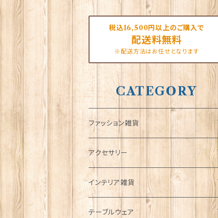
税込16,500円以上のご購入で
配送料無料
※配送方法はお任せとなります
CATEGORY
ファッション雑貨
タータンネクタイ
アクセサリー
帽子
ORTAK
インテリア雑貨
キャップ
Tシャツ
ブローチ
インテリア置物
テーブルウェア