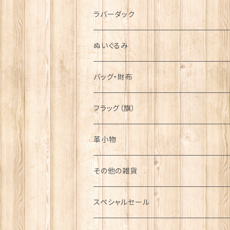
シンボル
ラバーダック
ぬいぐるみ
バッグ・財布
フラッグ（旗）
革小物
その他の雑貨
ミニカー
スペシャルセール