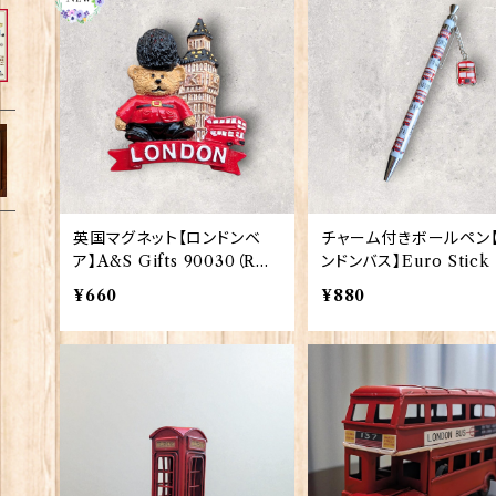
英国マグネット【ロンドンベ
チャーム付きボールペン
ア】A&S Gifts 90030（RM
ンドンバス】Euro Stick 
G-037）
93
¥660
¥880