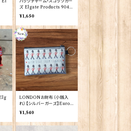
 El
バッグチャーム・スコッツガー
ズ Elgate Products 9042
0
¥1,650
lg
LONDONお財布（小銭入
れ）【シルバーガーズ】Euro S
tick 90192-E〔UKCP19〕
¥1,540