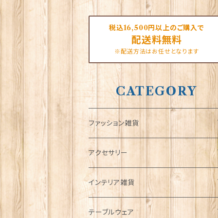
税込16,500円以上のご購入で
配送料無料
※配送方法はお任せとなります
CATEGORY
ファッション雑貨
タータンネクタイ
アクセサリー
帽子
ORTAK
インテリア雑貨
キャップ
Tシャツ
ブローチ
インテリア置物
テーブルウェア