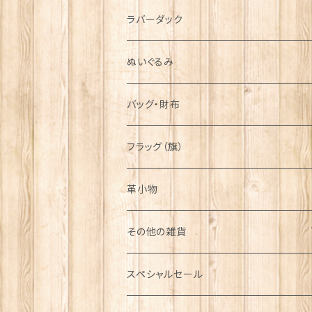
シンボル
ラバーダック
ぬいぐるみ
バッグ・財布
フラッグ（旗）
革小物
その他の雑貨
ミニカー
スペシャルセール