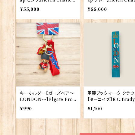
ap ピンク】Helen Chattert
ap グレー】Helen Chat
on textiles 00209-Pink
on textiles 00209-Gr
¥55,000
¥55,000
キーホルダー【ガーズベア〜
革製ブックマーク クラウ
LONDON〜】Elgate Prod
【ターコイズ】R.C.Brady
ucts 90390
382-Turqoise
¥990
¥1,100