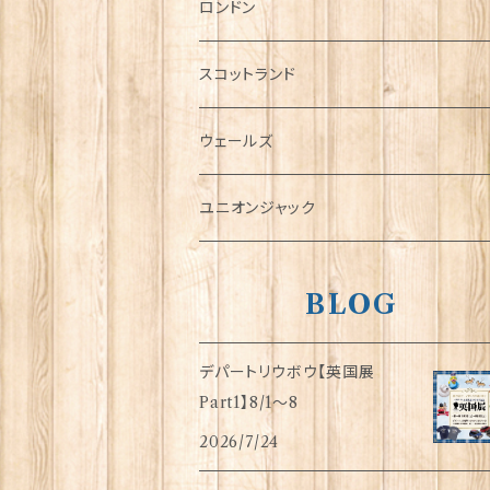
チャーム
ロンドン
犬グッズ
スコットランド
傘
ウェールズ
指貫(シンブル)
ユニオンジャック
BLOG
デパートリウボウ【英国展
Part1】8/1〜8
2026/7/24