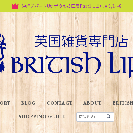
沖縄デパートリウボウの英国展Part1に出店★8/1～8
ORY
BLOG
CONTACT
ABOUT
BRITISH
SHOPPING GUIDE