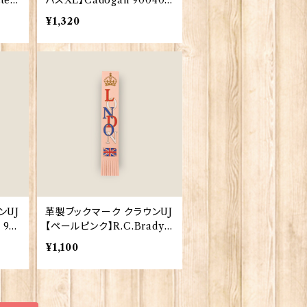
tert
バスXL】Cadogan 90040-
ey
XJKB05-57
¥1,320
ンUJ
革製ブックマーク クラウンUJ
 90
【ペールピンク】R.C.Brady 9
0382-PalePink
¥1,100