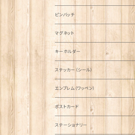
ハンチング帽
マフラー
ペンダント
ラブスプーン
ティータオル
ピンバッチ
キャスケット
タータン【Bronte by Moon】
ラブスプーン【SION LLEWELLYN】
サッシュ
チャーム
ファブリック
ペーパーナプキン
ジェネラルデザイン
マグネット
ディアストーカー
タータン【Glencroft】
ラブスプーン【PAUL CURTIS】
乗り物
スカーフ
その他のアクセサリー
ティーコジー
ミリタリー
キーホルダー
ニット帽
ボタンラップマフラー【Aran Traditions】
動物＆植物
NAVY
ファッションマスク
その他テーブルウェア
ピューター
ステッカー（シール）
国旗＆紋章
AIRFORCE
エンブレム（ワッペン）
音楽＆楽器
ARMY
ポストカード
運動＆人物
ステーショナリー