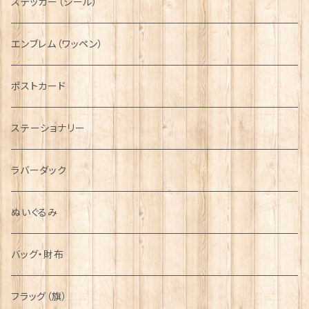
ファッションマスク
その他テーブルウェア
ピューター
ステッカー（シール）
国旗＆紋章
AIRFORCE
エンブレム（ワッペン）
音楽＆楽器
ARMY
ポストカード
運動＆人物
ステーショナリー
シンボル
ラバーダック
ぬいぐるみ
バッグ・財布
フラッグ（旗）