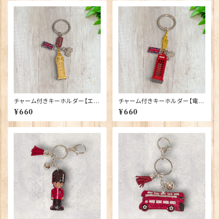
チャーム付きキーホルダー【エリ
チャーム付きキーホルダー【電話
ザベスタワー】A&S Gift 9042
ボックス】A&S Gift 90423
¥660
¥660
4