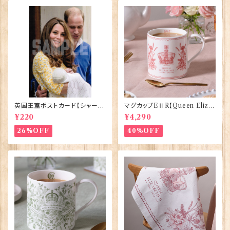
英国王室ポストカード【シャーロ
マグカップEⅡR【Queen Eliza
ット王女2】Pageantry Postca
bethⅡ Commemorative】Vi
¥220
¥4,290
rd 90183-JEF202
ctoria Eggs 50126
26%OFF
40%OFF