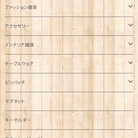
ファッション雑貨
タータンネクタイ
アクセサリー
帽子
ORTAK
インテリア雑貨
キャップ
Tシャツ
ブローチ
インテリア置物
テーブルウェア
ハンチング帽
マフラー
ペンダント
ラブスプーン
ティータオル
ピンバッチ
キャスケット
タータン【Bronte by Moon】
ラブスプーン【SION LLEWELLYN】
サッシュ
チャーム
ファブリック
ペーパーナプキン
ジェネラルデザイン
マグネット
ディアストーカー
タータン【Glencroft】
ラブスプーン【PAUL CURTIS】
乗り物
スカーフ
その他のアクセサリー
ティーコジー
ミリタリー
キーホルダー
ニット帽
ボタンラップマフラー【Aran Traditions】
動物＆植物
NAVY