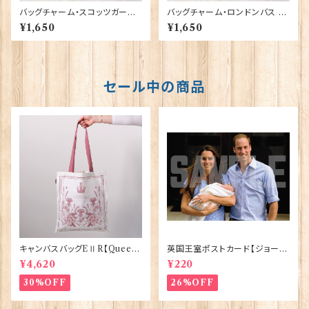
バッグチャーム・スコッツガーズ
バッグチャーム・ロンドンバス El
Elgate Products 90420
gate Products 90419
¥1,650
¥1,650
セール中の商品
キャンバスバッグEⅡR【Queen
英国王室ポストカード【ジョージ
ElizabethⅡ Commemorativ
王子ご誕生】Pageantry Post
¥4,620
¥220
e】Victoria Eggs 90332
card 90183-JEF100
30%OFF
26%OFF