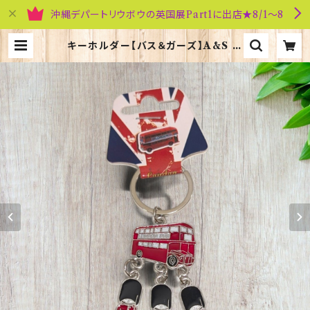
沖縄デパートリウボウの英国展Part1に出店★8/1～8
キーホルダー【バス＆ガーズ】A&S G
ift 90425 | 英国雑貨専門店ブリテ
ィッシュ・ライフ