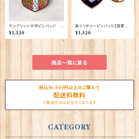
ケンブリッジ大学ピンバッジ El
英ミリタリーピンバッジ【陸軍=S
gate Products 90416
hield Scots Guards】Traditi
¥1,320
¥1,320
on 90043-M011
商品一覧に戻る
税込16,500円以上のご購入で
配送料無料
※配送方法はお任せとなります
CATEGORY