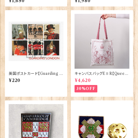
¥1,650
¥1,980
英国ポストカード【Guarding L
キャンバスバッグEⅡR【Queen
ondon】Jadges 90339-04
ElizabethⅡ Commemorativ
¥220
¥4,620
e】Victoria Eggs 90332
30%OFF