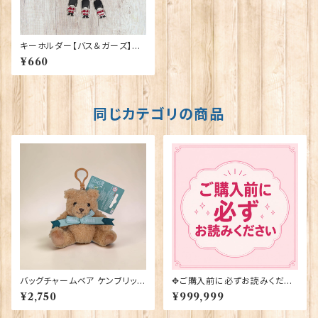
キーホルダー【バス＆ガーズ】A&
S Gift 90425
¥660
同じカテゴリの商品
バッグチャームベア ケンブリッジ
✥ご購入前に必ずお読みくださ
大学 Elgate Products 904
い✥
¥2,750
¥999,999
28