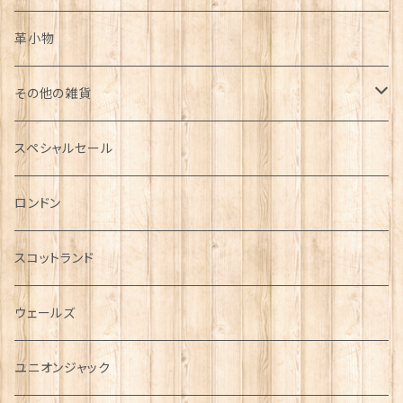
革小物
その他の雑貨
ミニカー
スペシャルセール
チャーム
ロンドン
犬グッズ
スコットランド
傘
ウェールズ
指貫(シンブル)
ユニオンジャック