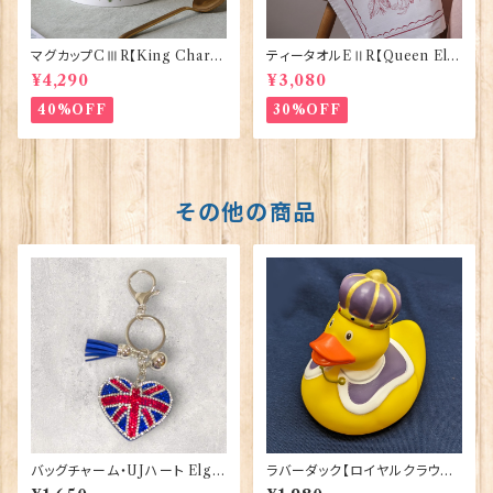
マグカップCⅢR【King Charle
ティータオルEⅡR【Queen Eliz
sⅢ Coronation】Victoria E
abethⅡ Commemorative】V
¥4,290
¥3,080
ggs 50127
ictoria Eggs 50128
40%OFF
30%OFF
その他の商品
バッグチャーム・UJハート Elgat
ラバーダック【ロイヤルクラウン】
e Products 90421
Elgate Products 90344