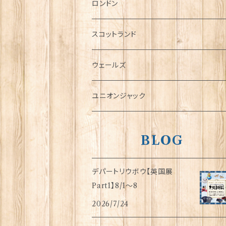
チャーム
ロンドン
犬グッズ
スコットランド
傘
ウェールズ
指貫(シンブル)
ユニオンジャック
BLOG
デパートリウボウ【英国展
Part1】8/1〜8
2026/7/24