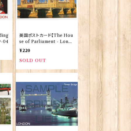
ing
英国ポストカード【The Hou
9-04
se of Parliament - Londo
n】Jadges 90339-05
¥220
SOLD OUT