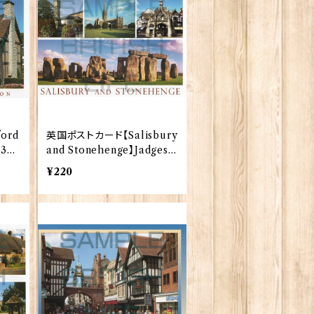
ord
英国ポストカード【Salisbury
0339
and Stonehenge】Jadges 9
0339-18
¥220