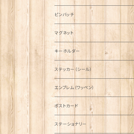
ハンチング帽
マフラー
ペンダント
ラブスプーン
ティータオル
ピンバッチ
キャスケット
タータン【Bronte by Moon】
ラブスプーン【SION LLEWELLYN】
サッシュ
チャーム
ファブリック
ペーパーナプキン
ジェネラルデザイン
マグネット
ディアストーカー
タータン【Glencroft】
ラブスプーン【PAUL CURTIS】
乗り物
スカーフ
その他のアクセサリー
ティーコジー
ミリタリー
キーホルダー
ニット帽
ボタンラップマフラー【Aran Traditions】
動物＆植物
NAVY
ファッションマスク
その他テーブルウェア
ピューター
ステッカー（シール）
国旗＆紋章
AIRFORCE
エンブレム（ワッペン）
音楽＆楽器
ARMY
ポストカード
運動＆人物
ステーショナリー