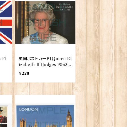
 Fl
英国ポストカード【Queen El
izabeth Ⅱ】Jadges 90339
-03
¥220