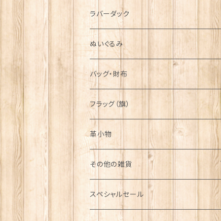
シンボル
ラバーダック
ぬいぐるみ
バッグ・財布
フラッグ（旗）
革小物
その他の雑貨
ミニカー
スペシャルセール