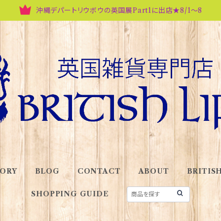
沖縄デパートリウボウの英国展Part1に出店★8/1～8
ORY
BLOG
CONTACT
ABOUT
BRITISH
SHOPPING GUIDE