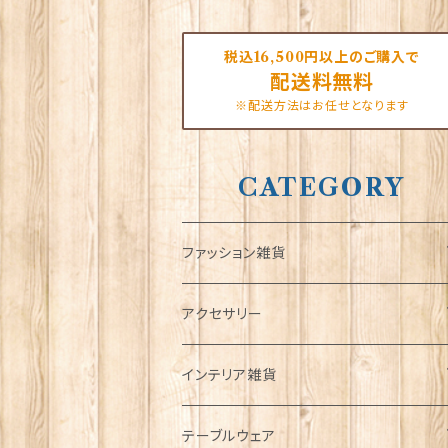
税込16,500円以上のご購入で
配送料無料
※配送方法はお任せとなります
CATEGORY
ファッション雑貨
タータンネクタイ
アクセサリー
帽子
ORTAK
インテリア雑貨
キャップ
Tシャツ
ブローチ
インテリア置物
テーブルウェア