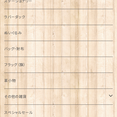
ステーショナリー
シンボル
ラバーダック
ぬいぐるみ
バッグ・財布
フラッグ（旗）
革小物
その他の雑貨
ミニカー
スペシャルセール