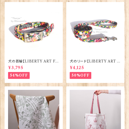
犬の首輪【LIBERTY ART FA
犬のリード【LIBERTY ART F
BRIC=Thorpe】BlossomCo
ABRIC=Thorpe】BlossomC
¥3,795
¥4,125
90295
o 90294
54%OFF
50%OFF