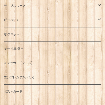
キャップ
Tシャツ
ブローチ
インテリア置物
テーブルウェア
ハンチング帽
マフラー
ペンダント
ラブスプーン
ティータオル
ピンバッチ
キャスケット
タータン【Bronte by Moon】
ラブスプーン【SION LLEWELLYN】
サッシュ
チャーム
ファブリック
ペーパーナプキン
ジェネラルデザイン
マグネット
ディアストーカー
タータン【Glencroft】
ラブスプーン【PAUL CURTIS】
乗り物
スカーフ
その他のアクセサリー
ティーコジー
ミリタリー
キーホルダー
ニット帽
ボタンラップマフラー【Aran Traditions】
動物＆植物
NAVY
ファッションマスク
その他テーブルウェア
ピューター
ステッカー（シール）
国旗＆紋章
AIRFORCE
エンブレム（ワッペン）
音楽＆楽器
ARMY
ポストカード
運動＆人物