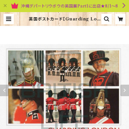
沖縄デパートリウボウの英国展Part1に出店★8/1～8
英国ポストカード【Guarding Lon
don】Jadges 90339-04 | 英国雑
貨専門店ブリティッシュ・ライフ