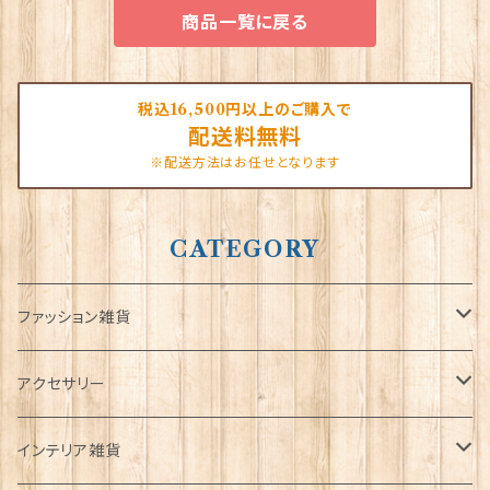
商品一覧に戻る
税込16,500円以上のご購入で
配送料無料
※配送方法はお任せとなります
CATEGORY
ファッション雑貨
タータンネクタイ
アクセサリー
帽子
ORTAK
インテリア雑貨