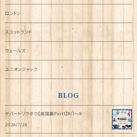
チャーム
ロンドン
犬グッズ
スコットランド
傘
ウェールズ
指貫(シンブル)
ユニオンジャック
BLOG
デパートリウボウ【英国展Part1】8/1〜8
2026/7/24