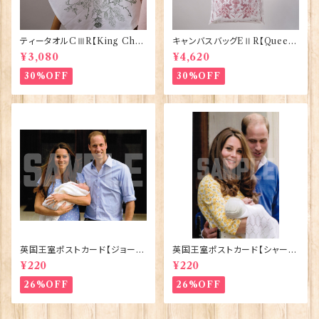
ティータオルCⅢR【King Char
キャンバスバッグEⅡR【Queen
lesⅢ Coronation】Victoria
ElizabethⅡ Commemorativ
¥3,080
¥4,620
Eggs 50129
e】Victoria Eggs 90332
30%OFF
30%OFF
英国王室ポストカード【ジョージ
英国王室ポストカード【シャーロ
王子ご誕生】Pageantry Post
ット王女2】Pageantry Postca
¥220
¥220
card 90183-JEF100
rd 90183-JEF202
26%OFF
26%OFF