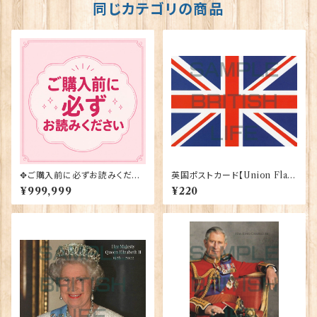
同じカテゴリの商品
✥ご購入前に必ずお読みくださ
英国ポストカード【Union Fla
い✥
g】Jadges 90339-02
¥999,999
¥220