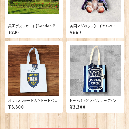
英国ポストカード【London E】
英国マグネット【ロイヤルベア】E
J.Salmon 90083-042
lgate Products 90030（799
¥220
¥660
13）
オックスフォード大学トートバッ
トートバッグ オイルサーディン E
グ Elgate Products 90378
lgate Products 90431
¥3,300
¥3,300