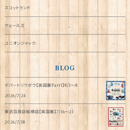
犬グッズ
スコットランド
傘
ウェールズ
指貫(シンブル)
ユニオンジャック
BLOG
デパートリウボウ【英国展Part1】8/1〜8
2026/7/24
東武百貨店船橋店【英国展】7/16～21
2026/7/18