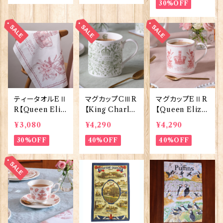
01-K
Eggs 50129
30%OFF
ティータオルEⅡ
マグカップCⅢR
マグカップEⅡR
R【Queen Eliz
【King Charles
【Queen Eliza
abethⅡ Com
Ⅲ Coronatio
bethⅡ Comm
¥3,080
¥4,290
¥4,290
memorative】
n】Victoria Eg
emorative】Vi
Victoria Eggs
30%OFF
gs 50127
40%OFF
ctoria Eggs 5
40%OFF
50128
0126