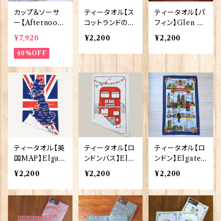
カップ＆ソーサ
ティータオル【ス
ティータオル【パ
ー【Afternoon
コットランドのお
フィン】Glen A
Tea】Victoria
城】Glen Appi
ppin of Scotla
¥7,920
¥2,200
¥2,200
Eggs 50109
n of Scotland
nd 50001-U(T
40%OFF
50001-V(TT0
T0928)
860)
ティータオル【英
ティータオル【ロ
ティータオル【ロ
国MAP】Elgat
ンドンバス】Elg
ンドン】Elgate
e Products 50
ate Products
Products 500
¥2,200
¥2,200
¥2,200
001-R（67477）
50001-S（7027
01-W(20102)
1）