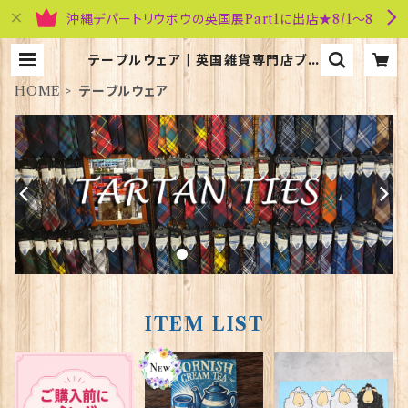
沖縄デパートリウボウの英国展Part1に出店★8/1～8
テーブルウェア | 英国雑貨専門店ブリ
ティッシュ・ライフ
HOME
テーブルウェア
ITEM LIST