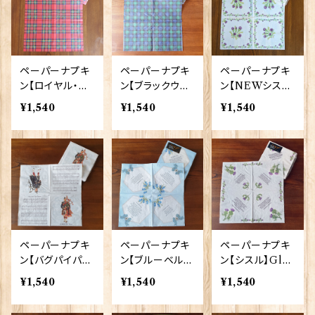
ペーパーナプキ
ペーパーナプキ
ペーパーナプキ
ン【ロイヤル・ス
ン【ブラックウォ
ン【NEWシス
チュアート】Gle
ッチ】Glen App
ル】Glen Appin
¥1,540
¥1,540
¥1,540
n Appin of Sc
in of Scotland
n of Scotland
otland 50039
50040
50099
ペーパーナプキ
ペーパーナプキ
ペーパーナプキ
ン【バグパイパ
ン【ブルーベル】
ン【シスル】Glen
ー】Glen Appi
Glen Appin of
Appinn of Sco
¥1,540
¥1,540
¥1,540
n of Scotland
Scotland 500
tland 50041
50082
42