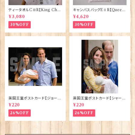
ティータオルCⅢR【King Char
キャンバスバッグEⅡR【Queen
lesⅢ Coronation】Victoria
ElizabethⅡ Commemorativ
¥3,080
¥4,620
Eggs 50129
e】Victoria Eggs 90332
30%OFF
30%OFF
英国王室ポストカード【ジョージ
英国王室ポストカード【シャーロ
王子ご誕生】Pageantry Post
ット王女2】Pageantry Postca
¥220
¥220
card 90183-JEF100
rd 90183-JEF202
26%OFF
26%OFF