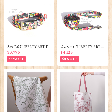
犬の首輪【LIBERTY ART FA
犬のリード【LIBERTY ART F
BRIC=Thorpe】BlossomCo
ABRIC=Thorpe】BlossomC
¥3,795
¥4,125
90295
o 90294
54%OFF
50%OFF