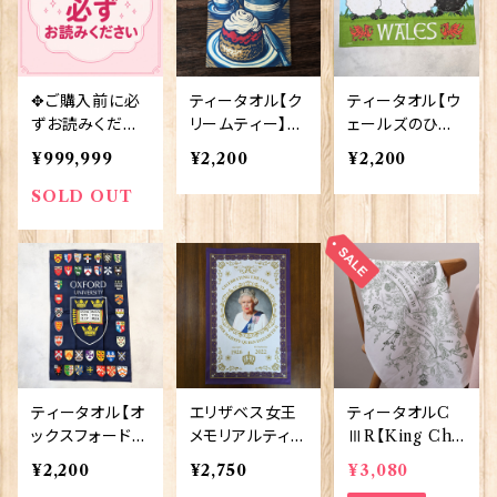
✥ご購入前に必
ティータオル【ク
ティータオル【ウ
ずお読みくださ
リームティー】El
ェールズのひつ
い✥
gate Products
じ】Elgate Pro
¥999,999
¥2,200
¥2,200
50001-X
ducts 50001-
C
SOLD OUT
ティータオル【オ
エリザベス女王
ティータオルC
ックスフォード大
メモリアルティー
ⅢR【King Cha
学紋章】Elgate
タオル【EⅡR】E
rlesⅢ Corona
¥2,200
¥2,750
¥3,080
Products 500
lgate 50130
tion】Victoria