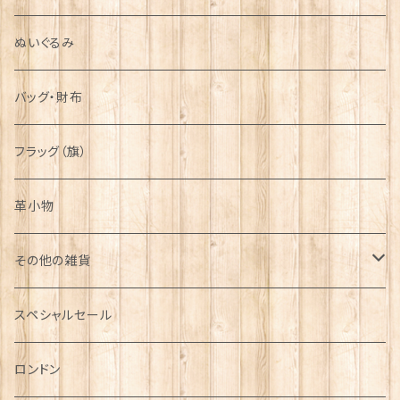
ぬいぐるみ
バッグ・財布
フラッグ（旗）
革小物
その他の雑貨
ミニカー
スペシャルセール
チャーム
ロンドン