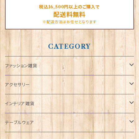
税込16,500円以上のご購入で
配送料無料
※配送方法はお任せとなります
CATEGORY
ファッション雑貨
タータンネクタイ
アクセサリー
帽子
ORTAK
インテリア雑貨
キャップ
Tシャツ
ブローチ
インテリア置物
テーブルウェア
ハンチング帽