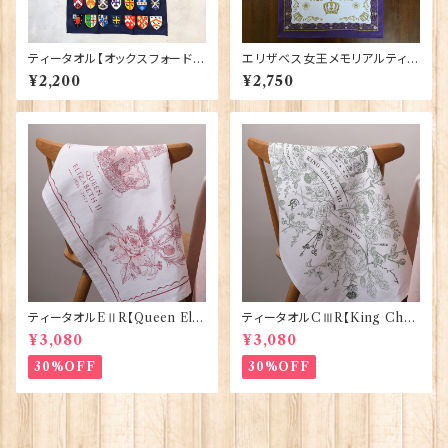
ティータオル【オックスフォード大
エリザベス女王メモリアルティー
学紋章】Elgate Products 50
タオル【EⅡR】Elgate 50130
¥2,200
¥2,750
001-K
ティータオルEⅡR【Queen Eliz
ティータオルCⅢR【King Char
abethⅡ Commemorative】V
lesⅢ Coronation】Victoria
¥3,080
¥3,080
ictoria Eggs 50128
Eggs 50129
30%OFF
30%OFF