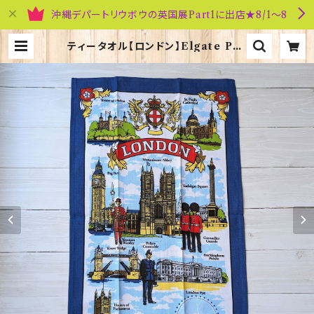
沖縄デパートリウボウの英国展Part1に出店★8/1～8
ティータオル【ロンドン】Elgate Pro
ducts 50001-W(20102) | 英国雑
貨専門店ブリティッシュ・ライフ