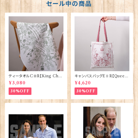
セール中の商品
ティータオルCⅢR【King Char
キャンバスバッグEⅡR【Queen
lesⅢ Coronation】Victoria
ElizabethⅡ Commemorativ
¥3,080
¥4,620
Eggs 50129
e】Victoria Eggs 90332
30%OFF
30%OFF