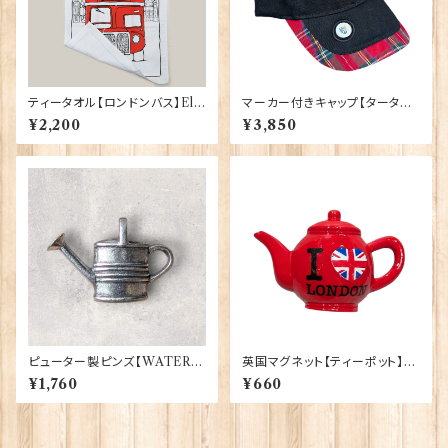
ティータオル【ロンドンバス】Elg
マーカー付きキャップ【タータン】
ate Products 50001-S（702
00198
¥2,200
¥3,850
71）
ピューター製ピンズ【WATERI
英国マグネット【ティーポット】El
NG CAN】Cadogan 90166-
gate Products 90030（7791
¥1,760
¥660
XWTP165
9）