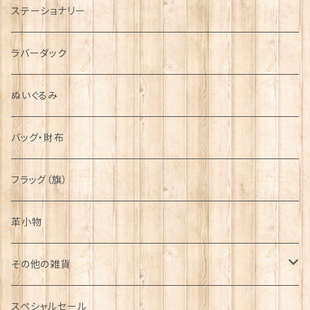
ステーショナリー
シンボル
ラバーダック
ぬいぐるみ
バッグ・財布
フラッグ（旗）
革小物
その他の雑貨
ミニカー
スペシャルセール