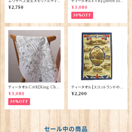
エリザベス女王メモリアルティー
ティータオルEⅡR【Queen Eliz
タオル【EⅡR】Elgate 50130
abethⅡ Commemorative】V
¥2,750
¥3,080
ictoria Eggs 50128
30%OFF
ティータオルCⅢR【King Char
ティータオル【スコットランドのお
lesⅢ Coronation】Victoria
城】Glen Appin of Scotland
¥3,080
¥2,200
Eggs 50129
50001-V(TT0860)
30%OFF
セール中の商品