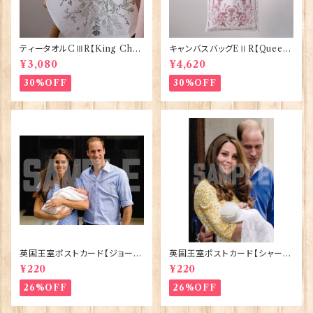
ティータオルCⅢR【King Char
キャンバスバッグEⅡR【Queen
lesⅢ Coronation】Victoria
ElizabethⅡ Commemorativ
¥3,080
¥4,620
Eggs 50129
e】Victoria Eggs 90332
30%OFF
30%OFF
英国王室ポストカード【ジョージ
英国王室ポストカード【シャーロ
王子ご誕生】Pageantry Post
ット王女2】Pageantry Postca
¥220
¥220
card 90183-JEF100
rd 90183-JEF202
26%OFF
26%OFF