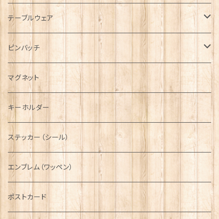
キャップ
Tシャツ
ブローチ
インテリア置物
テーブルウェア
ハンチング帽
マフラー
ペンダント
ラブスプーン
ティータオル
ピンバッチ
キャスケット
タータン【Bronte by Moon】
ラブスプーン【SION LLEWELLYN】
サッシュ
チャーム
ファブリック
ペーパーナプキン
ジェネラルデザイン
マグネット
ディアストーカー
タータン【Glencroft】
ラブスプーン【PAUL CURTIS】
乗り物
スカーフ
その他のアクセサリー
ティーコジー
ミリタリー
キーホルダー
ニット帽
ボタンラップマフラー【Aran Traditions】
動物＆植物
NAVY
ファッションマスク
その他テーブルウェア
ピューター
ステッカー（シール）
国旗＆紋章
AIRFORCE
エンブレム（ワッペン）
音楽＆楽器
ARMY
ポストカード
運動＆人物