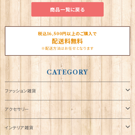
商品一覧に戻る
税込16,500円以上のご購入で
配送料無料
※配送方法はお任せとなります
CATEGORY
ファッション雑貨
タータンネクタイ
アクセサリー
帽子
ORTAK
インテリア雑貨