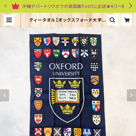
沖縄デパートリウボウの英国展Part1に出店★8/1～8
ティータオル【オックスフォード大学紋
章】Elgate Products 50001-K |
英国雑貨専門店ブリティッシュ・ライフ