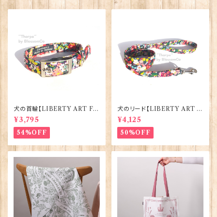
犬の首輪【LIBERTY ART FA
犬のリード【LIBERTY ART F
BRIC=Thorpe】BlossomCo
ABRIC=Thorpe】BlossomC
¥3,795
¥4,125
90295
o 90294
54%OFF
50%OFF