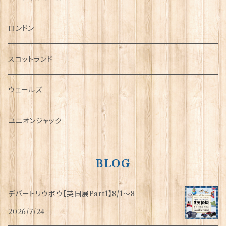
チャーム
ロンドン
犬グッズ
スコットランド
傘
ウェールズ
指貫(シンブル)
ユニオンジャック
BLOG
デパートリウボウ【英国展Part1】8/1〜8
2026/7/24