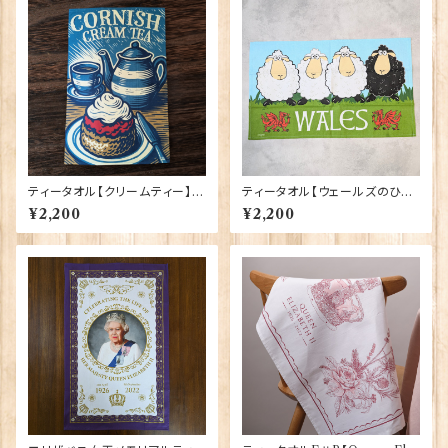
ティータオル【クリームティー】El
ティータオル【ウェールズのひつ
gate Products 50001-X
じ】Elgate Products 50001-
¥2,200
¥2,200
C