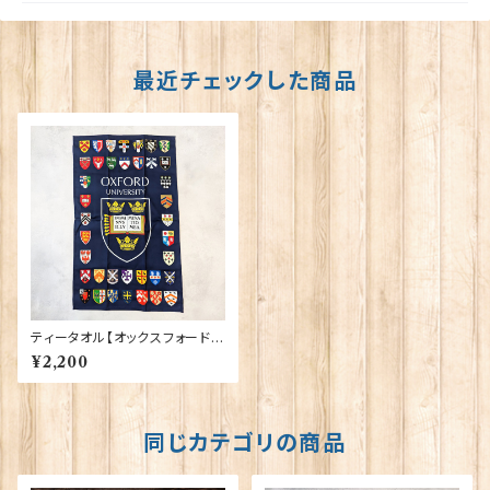
最近チェックした商品
ティータオル【オックスフォード大
学紋章】Elgate Products 50
¥2,200
001-K
同じカテゴリの商品