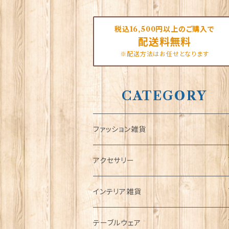
税込16,500円以上のご購入で
配送料無料
※配送方法はお任せとなります
CATEGORY
ファッション雑貨
タータンネクタイ
アクセサリー
帽子
ORTAK
インテリア雑貨
キャップ
Tシャツ
ブローチ
インテリア置物
テーブルウェア