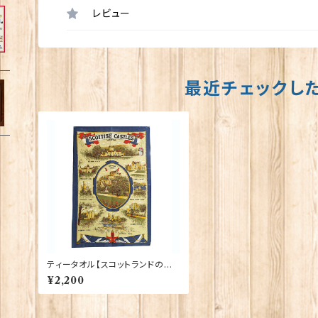
レビュー
最近チェックし
ティータオル【スコットランドのお
城】Glen Appin of Scotland 50
¥2,200
001-V(TT0860)