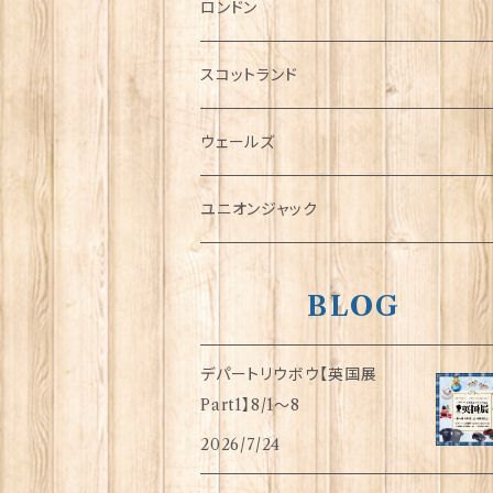
チャーム
ロンドン
犬グッズ
スコットランド
傘
ウェールズ
指貫(シンブル)
ユニオンジャック
BLOG
デパートリウボウ【英国展
Part1】8/1〜8
2026/7/24