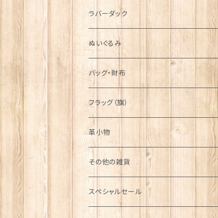
シンボル
ラバーダック
ぬいぐるみ
バッグ・財布
フラッグ（旗）
革小物
その他の雑貨
ミニカー
スペシャルセール