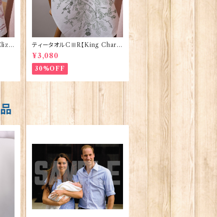
iza
ティータオルCⅢR【King Charle
Vict
sⅢ Coronation】Victoria Egg
¥3,080
s 50129
30%OFF
商品