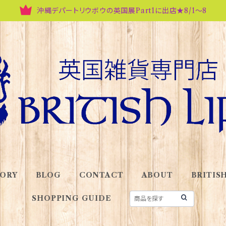
沖縄デパートリウボウの英国展Part1に出店★8/1～8
ORY
BLOG
CONTACT
ABOUT
BRITISH
SHOPPING GUIDE