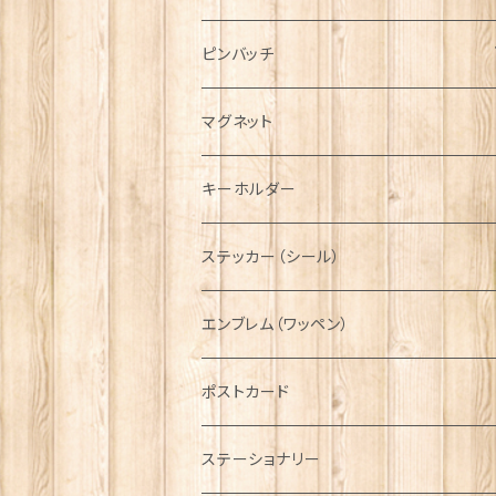
ハンチング帽
マフラー
ペンダント
ラブスプーン
ティータオル
ピンバッチ
キャスケット
タータン【Bronte by Moon】
ラブスプーン【SION LLEWELLYN】
サッシュ
チャーム
ファブリック
ペーパーナプキン
ジェネラルデザイン
マグネット
ディアストーカー
タータン【Glencroft】
ラブスプーン【PAUL CURTIS】
乗り物
スカーフ
その他のアクセサリー
ティーコジー
ミリタリー
キーホルダー
ニット帽
ボタンラップマフラー【Aran Traditions】
動物＆植物
NAVY
ファッションマスク
その他テーブルウェア
ピューター
ステッカー（シール）
国旗＆紋章
AIRFORCE
エンブレム（ワッペン）
音楽＆楽器
ARMY
ポストカード
運動＆人物
ステーショナリー