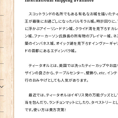
International shipping available
スコットランドの名所でもある有名なお城を描いたティ
王が最後にお過ごしになったバルモラル城。時計回りに、
に浮かぶアイーリン・ドナン城、クライド湾を見下ろすカ
ン城、ファーカーソン氏族長の所有物のブレイマー城、
築のインバネス城、オイック湖を見下ろすインヴァーギャ
ドの首都にあるエディンバラ城。
ティータオルとは、英国では洗ったティーカップやお皿
ザインの良さから、テーブルセンター、壁飾り、etc．イン
行のおみやげとしても人気があります。
最近では、ティータオルはイギリス発の万能グッズとし
当を包んだり、ランチョンマットにしたり、タペストリーと
です。使い方は貴方次第！