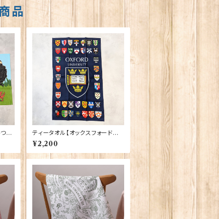
商品
ひつ
ティータオル【オックスフォード大
01-C
学紋章】Elgate Products 500
¥2,200
01-K