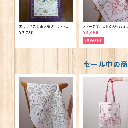
エリザベス女王メモリアルティー
ティータオルEⅡR【Queen El
タオル【EⅡR】Elgate 50130
bethⅡ Commemorative】
¥2,750
¥3,080
oria Eggs 50128
30%OFF
セール中の