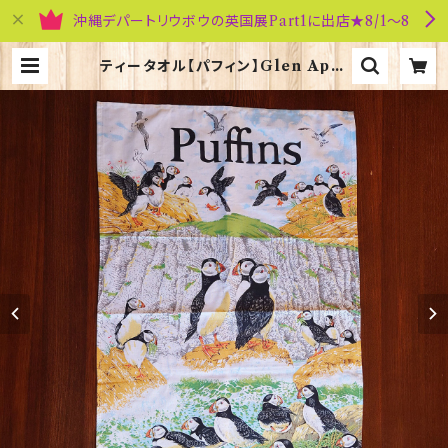
沖縄デパートリウボウの英国展Part1に出店★8/1～8
ティータオル【パフィン】Glen Appi
n of Scotland 50001-U(TT09
28) | 英国雑貨専門店ブリティッシュ・
ライフ