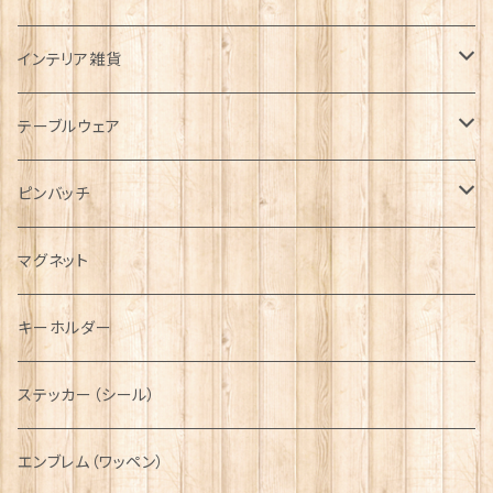
帽子
ORTAK
インテリア雑貨
キャップ
Tシャツ
ブローチ
インテリア置物
テーブルウェア
ハンチング帽
マフラー
ペンダント
ラブスプーン
ティータオル
ピンバッチ
キャスケット
タータン【Bronte by Moon】
ラブスプーン【SION LLEWELLYN】
サッシュ
チャーム
ファブリック
ペーパーナプキン
ジェネラルデザイン
マグネット
ディアストーカー
タータン【Glencroft】
ラブスプーン【PAUL CURTIS】
乗り物
スカーフ
その他のアクセサリー
ティーコジー
ミリタリー
キーホルダー
ニット帽
ボタンラップマフラー【Aran Traditions】
動物＆植物
NAVY
ファッションマスク
その他テーブルウェア
ピューター
ステッカー（シール）
国旗＆紋章
AIRFORCE
エンブレム（ワッペン）