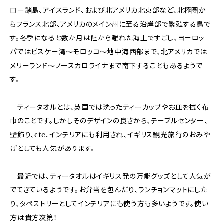
ロー諸島、アイスランド、および北アメリカ北東部など、北極圏か
らフランス北部、アメリカのメイン州に至る沿岸部で繁殖する鳥で
す。冬季になると数か月は陸から離れた海上ですごし、ヨーロッ
パではビスケー湾～モロッコ～地中海西部まで、北アメリカでは
メリーランド～ノースカロライナまで南下することもあるようで
す。
ティータオルとは、英国では洗ったティーカップやお皿を拭く布
巾のことです。しかしそのデザインの良さから、テーブルセンター、
壁飾り、etc．インテリアにも利用され、イギリス観光旅行のおみや
げとしても人気があります。
最近では、ティータオルはイギリス発の万能グッズとして人気が
でてきているようです。お弁当を包んだり、ランチョンマットにした
り、タペストリーとしてインテリアにも使う方も多いようです。使い
方は貴方次第！