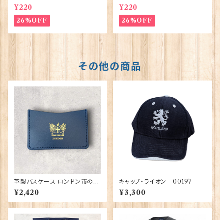
王子ご誕生】Pageantry Post
ット王女2】Pageantry Postca
¥220
¥220
card 90183-JEF100
rd 90183-JEF202
26%OFF
26%OFF
その他の商品
革製パスケース ロンドン市の紋
キャップ・ライオン 00197
章入り【Navy】R.C.Brady 90
¥2,420
¥3,300
381-Navy