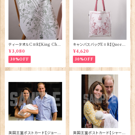
ティータオルCⅢR【King Char
キャンバスバッグEⅡR【Queen
lesⅢ Coronation】Victoria
ElizabethⅡ Commemorativ
¥3,080
¥4,620
Eggs 50129
e】Victoria Eggs 90332
30%OFF
30%OFF
英国王室ポストカード【ジョージ
英国王室ポストカード【シャーロ