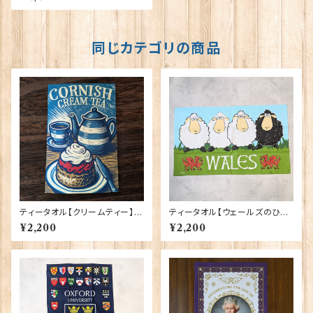
T0928)
同じカテゴリの商品
ティータオル【クリームティー】El
ティータオル【ウェールズのひつ
gate Products 50001-X
じ】Elgate Products 50001-
¥2,200
¥2,200
C