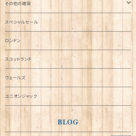
その他の雑貨
ミニカー
スペシャルセール
チャーム
ロンドン
犬グッズ
スコットランド
傘
ウェールズ
指貫(シンブル)
ユニオンジャック
BLOG