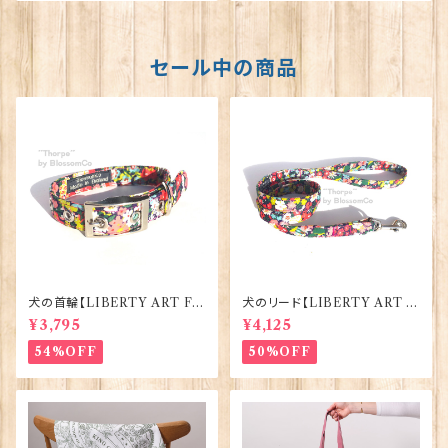
セール中の商品
犬の首輪【LIBERTY ART FA
犬のリード【LIBERTY ART F
BRIC=Thorpe】BlossomCo
ABRIC=Thorpe】BlossomC
¥3,795
¥4,125
90295
o 90294
54%OFF
50%OFF