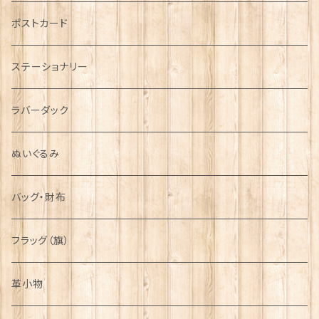
音楽＆楽器
ARMY
ポストカード
運動＆人物
ステーショナリー
シンボル
ラバーダック
ぬいぐるみ
バッグ・財布
フラッグ（旗）
革小物