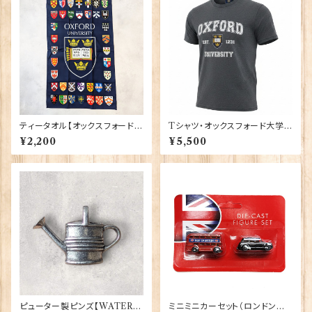
ティータオル【オックスフォード大
Tシャツ・オックスフォード大学
学紋章】Elgate Products 50
【グレー】 00220
¥2,200
¥5,500
001-K
ピューター製ピンズ【WATERI
ミニミニカーセット（ロンドンバ