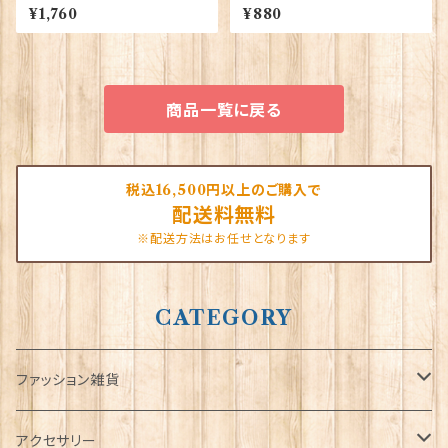
NG CAN】Cadogan 90166-
ス＆ブラックキャブ） Elgate Pr
¥1,760
¥880
XWTP165
oducts 90322
商品一覧に戻る
税込16,500円以上のご購入で
配送料無料
※配送方法はお任せとなります
CATEGORY
ファッション雑貨
タータンネクタイ
アクセサリー