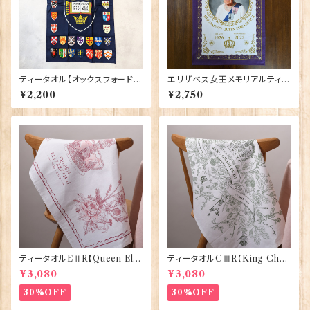
ティータオル【オックスフォード大
エリザベス女王メモリアルティー
学紋章】Elgate Products 50
タオル【EⅡR】Elgate 50130
¥2,200
¥2,750
001-K
ティータオルEⅡR【Queen Eliz
ティータオルCⅢR【King Char
abethⅡ Commemorative】V
lesⅢ Coronation】Victoria
¥3,080
¥3,080
ictoria Eggs 50128
Eggs 50129
30%OFF
30%OFF