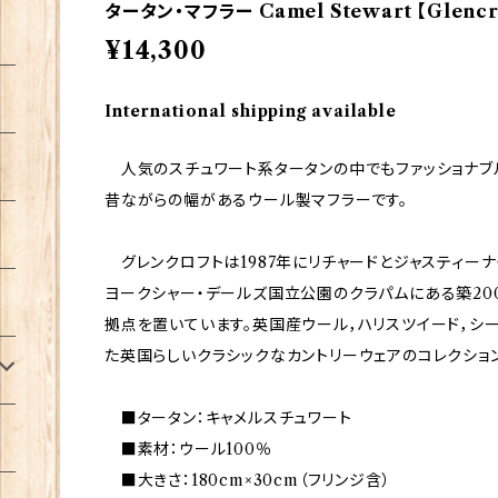
タータン・マフラー Camel Stewart 【Glencr
¥14,300
International shipping available
人気のスチュワート系タータンの中でもファッショナブ
昔ながらの幅があるウール製マフラーです。
グレンクロフトは1987年にリチャードとジャスティーナ
ヨークシャー・デールズ国立公園のクラパムにある築2
拠点を置いています。英国産ウール，ハリスツイード，シ
た英国らしいクラシックなカントリーウェアのコレクショ
■タータン：キャメルスチュワート
■素材：ウール100％
■大きさ：180cm×30cm（フリンジ含）