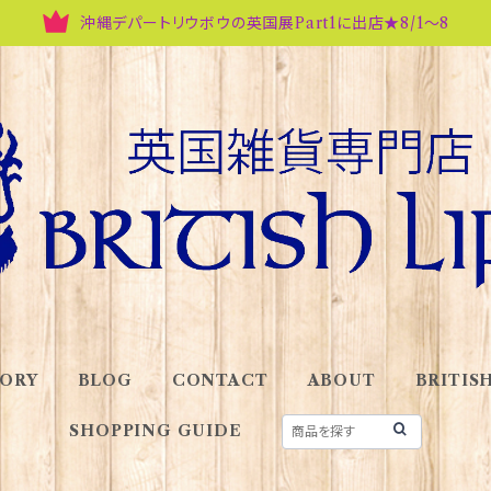
沖縄デパートリウボウの英国展Part1に出店★8/1～8
ORY
BLOG
CONTACT
ABOUT
BRITISH
SHOPPING GUIDE