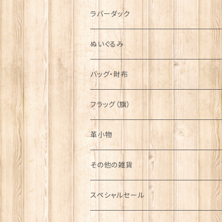
シンボル
ラバーダック
ぬいぐるみ
バッグ・財布
フラッグ（旗）
革小物
その他の雑貨
ミニカー
スペシャルセール