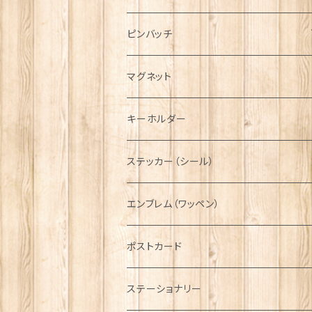
ハンチング帽
マフラー
ペンダント
ラブスプーン
ティータオル
ピンバッチ
キャスケット
タータン【Bronte by Moon】
ラブスプーン【SION LLEWELLYN】
サッシュ
チャーム
ファブリック
ペーパーナプキン
ジェネラルデザイン
マグネット
ディアストーカー
タータン【Glencroft】
ラブスプーン【PAUL CURTIS】
乗り物
スカーフ
その他のアクセサリー
ティーコジー
ミリタリー
キーホルダー
ニット帽
ボタンラップマフラー【Aran Traditions】
動物＆植物
NAVY
ファッションマスク
その他テーブルウェア
ピューター
ステッカー（シール）
国旗＆紋章
AIRFORCE
エンブレム（ワッペン）
音楽＆楽器
ARMY
ポストカード
運動＆人物
ステーショナリー