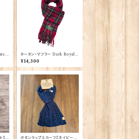
tch
タータン・マフラー Dark Royal S
tewart 【Glencroft】 00207_D
¥14,300
RS
ト】A
ボタンラップスカーフ【ネイビー】A