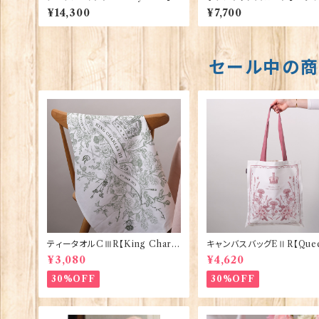
encroft】 00207_HR
ran Traditions 00176〔S
¥14,300
¥7,700
23〕
セール中の
ティータオルCⅢR【King Charle
キャンバスバッグEⅡR【Quee
sⅢ Coronation】Victoria Egg
izabethⅡ Commemorati
¥3,080
¥4,620
s 50129
Victoria Eggs 90332
30%OFF
30%OFF