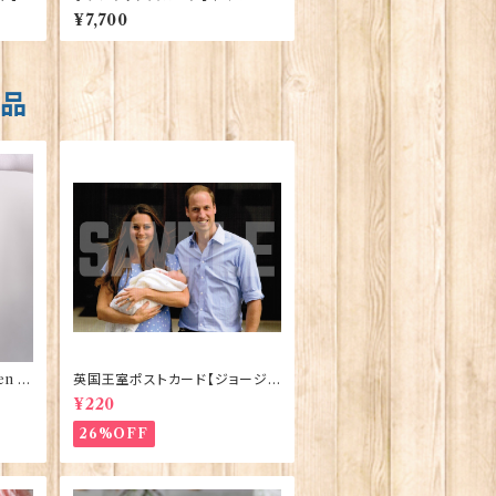
CAR-
ran Traditions 00176〔SCAR-
¥7,700
28〕
商品
n El
英国王室ポストカード【ジョージ
ve】
王子ご誕生】Pageantry Postca
¥220
rd 90183-JEF100
26%OFF