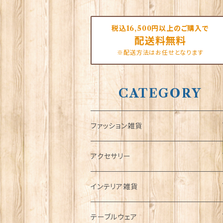
税込16,500円以上のご購入で
配送料無料
※配送方法はお任せとなります
CATEGORY
ファッション雑貨
タータンネクタイ
アクセサリー
帽子
ORTAK
インテリア雑貨
キャップ
Tシャツ
ブローチ
インテリア置物
テーブルウェア