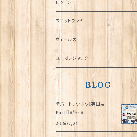
チャーム
ロンドン
犬グッズ
スコットランド
傘
ウェールズ
指貫(シンブル)
ユニオンジャック
BLOG
デパートリウボウ【英国展
Part1】8/1〜8
2026/7/24