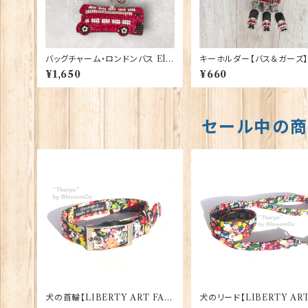
バッグチャーム・ロンドンバス Elg
キーホルダー【バス＆ガーズ】
ate Products 90419
Gift 90425
¥1,650
¥660
セール中の
犬の首輪【LIBERTY ART FAB
犬のリード【LIBERTY ART
RIC=Thorpe】BlossomCo 90
BRIC=Thorpe】Blossom