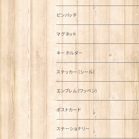
ハンチング帽
マフラー
ペンダント
ラブスプーン
ティータオル
ピンバッチ
キャスケット
タータン【Bronte by Moon】
ラブスプーン【SION LLEWELLYN】
サッシュ
チャーム
ファブリック
ペーパーナプキン
ジェネラルデザイン
マグネット
ディアストーカー
タータン【Glencroft】
ラブスプーン【PAUL CURTIS】
乗り物
スカーフ
その他のアクセサリー
ティーコジー
ミリタリー
キーホルダー
ニット帽
ボタンラップマフラー【Aran Traditions】
動物＆植物
NAVY
ファッションマスク
その他テーブルウェア
ピューター
ステッカー（シール）
国旗＆紋章
AIRFORCE
エンブレム（ワッペン）
音楽＆楽器
ARMY
ポストカード
運動＆人物
ステーショナリー