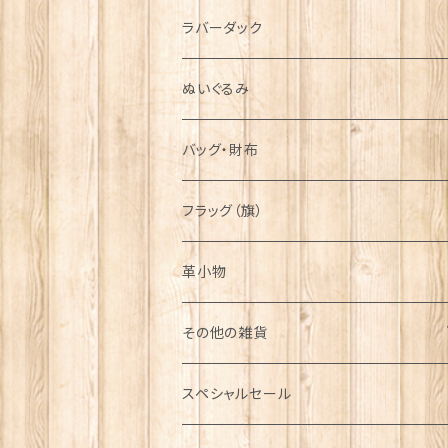
シンボル
ラバーダック
ぬいぐるみ
バッグ・財布
フラッグ（旗）
革小物
その他の雑貨
ミニカー
スペシャルセール