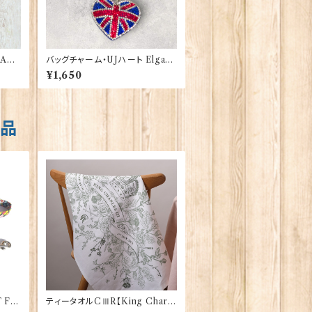
A&S
バッグチャーム・UJハート Elgate
Products 90421
¥1,650
商品
 FA
ティータオルCⅢR【King Charle
Co 9
sⅢ Coronation】Victoria Egg