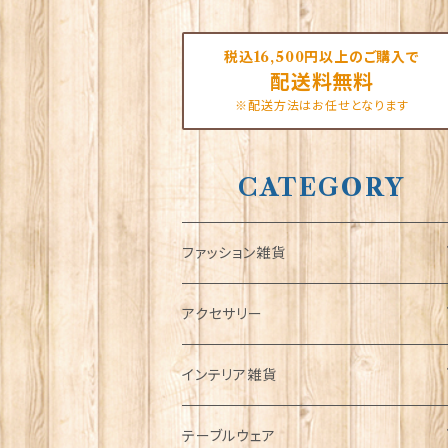
税込16,500円以上のご購入で
配送料無料
※配送方法はお任せとなります
CATEGORY
ファッション雑貨
タータンネクタイ
アクセサリー
帽子
ORTAK
インテリア雑貨
キャップ
Tシャツ
ブローチ
インテリア置物
テーブルウェア