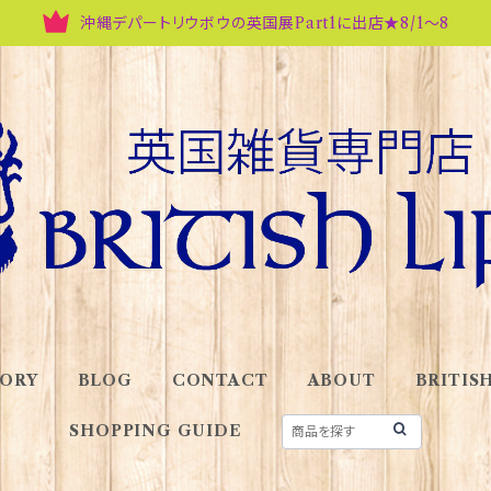
沖縄デパートリウボウの英国展Part1に出店★8/1～8
ORY
BLOG
CONTACT
ABOUT
BRITISH
SHOPPING GUIDE