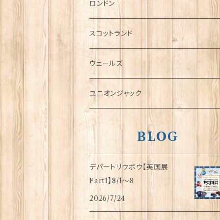
チャーム
ロンドン
犬グッズ
スコットランド
傘
ウェールズ
指貫(シンブル)
ユニオンジャック
BLOG
デパートリウボウ【英国展
Part1】8/1〜8
2026/7/24