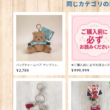
同じカテゴリの
バッグチャームベア ケンブリッジ
✥ご購入前に必ずお読みくだ
大学 Elgate Products 9042
✥
¥2,750
¥999,999
8