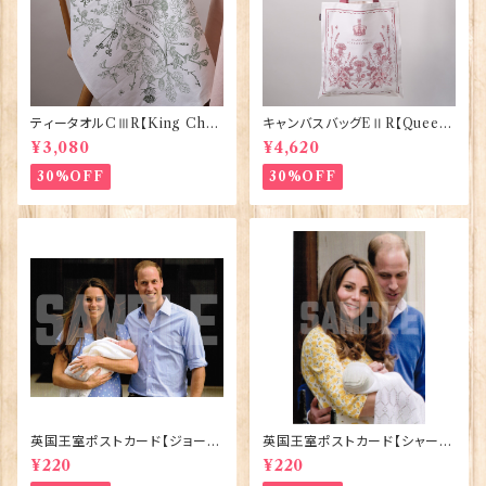
ティータオルCⅢR【King Char
キャンバスバッグEⅡR【Queen
lesⅢ Coronation】Victoria
ElizabethⅡ Commemorativ
¥3,080
¥4,620
Eggs 50129
e】Victoria Eggs 90332
30%OFF
30%OFF
英国王室ポストカード【ジョージ
英国王室ポストカード【シャーロ
王子ご誕生】Pageantry Post
ット王女2】Pageantry Postca
¥220
¥220
card 90183-JEF100
rd 90183-JEF202