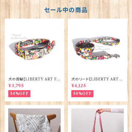
セール中の商品
犬の首輪【LIBERTY ART FA
犬のリード【LIBERTY ART F
BRIC=Thorpe】BlossomCo
ABRIC=Thorpe】BlossomC
¥3,795
¥4,125
90295
o 90294
54%OFF
50%OFF