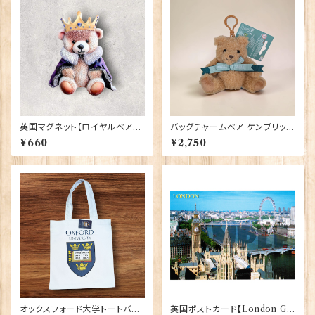
英国マグネット【ロイヤルベア】E
バッグチャームベア ケンブリッジ
lgate Products 90030（799
大学 Elgate Products 904
¥660
¥2,750
13）
28
オックスフォード大学トートバッ
英国ポストカード【London G】