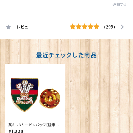
通報する
レビュー
(295)
最近チェックした商品
英ミリタリーピンバッジ【陸軍=T
he Royal Walsh】Tradition 9
¥1,320