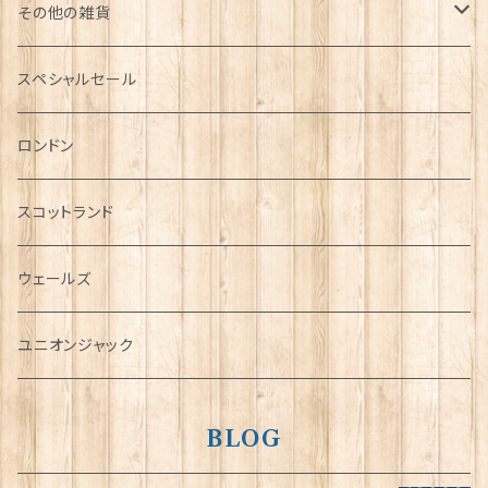
その他の雑貨
ミニカー
スペシャルセール
チャーム
ロンドン
犬グッズ
スコットランド
傘
ウェールズ
指貫(シンブル)
ユニオンジャック
BLOG