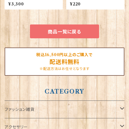
グ Elgate Products 90378
J.Salmon 90083-045
¥3,300
¥220
商品一覧に戻る
税込16,500円以上のご購入で
配送料無料
※配送方法はお任せとなります
CATEGORY
ファッション雑貨
タータンネクタイ
アクセサリー