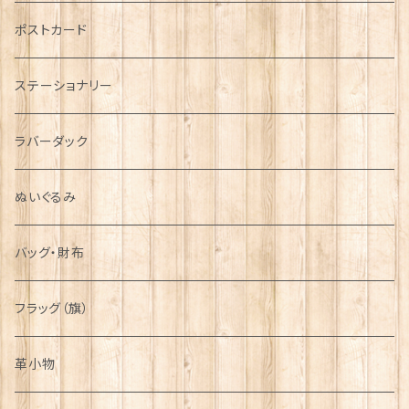
音楽＆楽器
ARMY
ポストカード
運動＆人物
ステーショナリー
シンボル
ラバーダック
ぬいぐるみ
バッグ・財布
フラッグ（旗）
革小物