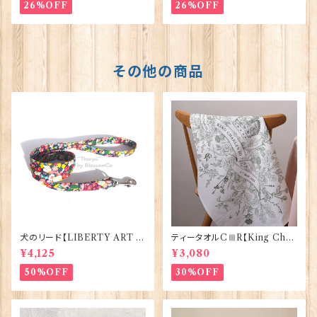
26%OFF
26%OFF
その他の商品
犬のリード【LIBERTY ART F
ティータオルCⅢR【King Char
ABRIC=Thorpe】BlossomC
lesⅢ Coronation】Victoria
¥4,125
¥3,080
o 90294
Eggs 50129
50%OFF
30%OFF