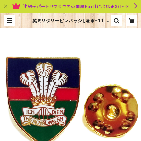
沖縄デパートリウボウの英国展Part1に出店★8/1～8
英ミリタリーピンバッジ【陸軍=The
Royal Walsh】Tradition 9004
3-M093 | 英国雑貨専門店ブリティ
ッシュ・ライフ