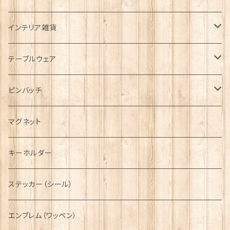
帽子
ORTAK
インテリア雑貨
キャップ
Tシャツ
ブローチ
インテリア置物
テーブルウェア
ハンチング帽
マフラー
ペンダント
ラブスプーン
ティータオル
ピンバッチ
キャスケット
タータン【Bronte by Moon】
ラブスプーン【SION LLEWELLYN】
サッシュ
チャーム
ファブリック
ペーパーナプキン
ジェネラルデザイン
マグネット
ディアストーカー
タータン【Glencroft】
ラブスプーン【PAUL CURTIS】
乗り物
スカーフ
その他のアクセサリー
ティーコジー
ミリタリー
キーホルダー
ニット帽
ボタンラップマフラー【Aran Traditions】
動物＆植物
NAVY
ファッションマスク
その他テーブルウェア
ピューター
ステッカー（シール）
国旗＆紋章
AIRFORCE
エンブレム（ワッペン）