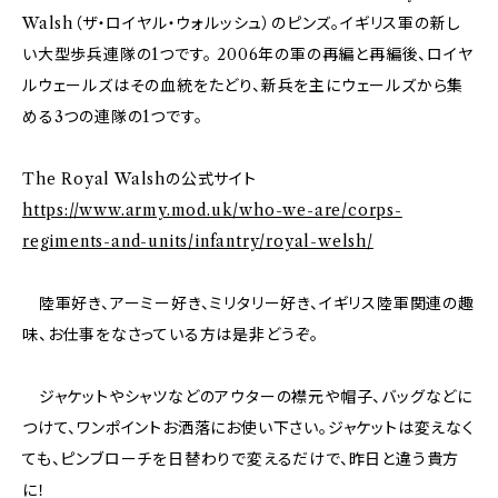
Walsh（ザ・ロイヤル・ウォルッシュ）のピンズ。イギリス軍の新し
い大型歩兵連隊の1つです。 2006年の軍の再編と再編後、ロイヤ
ルウェールズはその血統をたどり、新兵を主にウェールズから集
める3つの連隊の1つです。
The Royal Walshの公式サイト
https://www.army.mod.uk/who-we-are/corps-
regiments-and-units/infantry/royal-welsh/
陸軍好き、アーミー好き、ミリタリー好き、イギリス陸軍関連の趣
味、お仕事をなさっている方は是非どうぞ。
ジャケットやシャツなどのアウターの襟元や帽子、バッグなどに
つけて、ワンポイントお洒落にお使い下さい。ジャケットは変えなく
ても、ピンブローチを日替わりで変えるだけで、昨日と違う貴方
に！