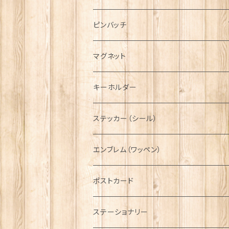
ハンチング帽
マフラー
ペンダント
ラブスプーン
ティータオル
ピンバッチ
キャスケット
タータン【Bronte by Moon】
ラブスプーン【SION LLEWELLYN】
サッシュ
チャーム
ファブリック
ペーパーナプキン
ジェネラルデザイン
マグネット
ディアストーカー
タータン【Glencroft】
ラブスプーン【PAUL CURTIS】
乗り物
スカーフ
その他のアクセサリー
ティーコジー
ミリタリー
キーホルダー
ニット帽
ボタンラップマフラー【Aran Traditions】
動物＆植物
NAVY
ファッションマスク
その他テーブルウェア
ピューター
ステッカー（シール）
国旗＆紋章
AIRFORCE
エンブレム（ワッペン）
音楽＆楽器
ARMY
ポストカード
運動＆人物
ステーショナリー