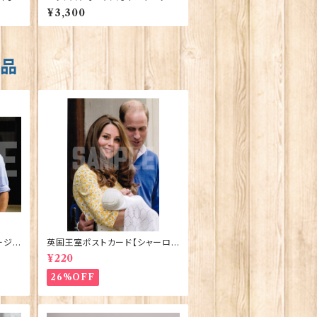
9019
Elgate Products 90378
¥3,300
商品
ージ
英国王室ポストカード【シャーロッ
stca
ト王女2】Pageantry Postcard
¥220
90183-JEF202
26%OFF