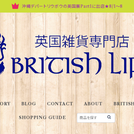
沖縄デパートリウボウの英国展Part1に出店★8/1～8
ORY
BLOG
CONTACT
ABOUT
BRITISH
SHOPPING GUIDE