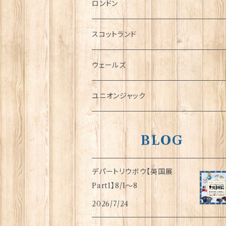
チャーム
ロンドン
犬グッズ
スコットランド
傘
ウェールズ
指貫(シンブル)
ユニオンジャック
BLOG
デパートリウボウ【英国展
Part1】8/1〜8
2026/7/24