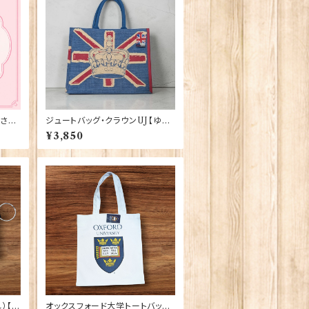
さい
ジュートバッグ・クラウンUJ【ゆっ
たりマチ付き】Elgate Products
¥3,850
90417
）【シ
オックスフォード大学トートバッグ