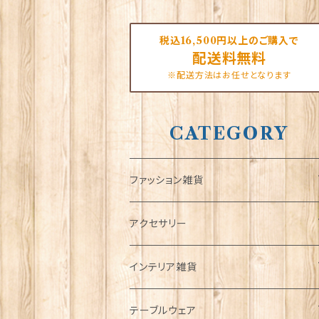
税込16,500円以上のご購入で
配送料無料
※配送方法はお任せとなります
CATEGORY
ファッション雑貨
タータンネクタイ
アクセサリー
帽子
ORTAK
インテリア雑貨
キャップ
Tシャツ
ブローチ
インテリア置物
テーブルウェア