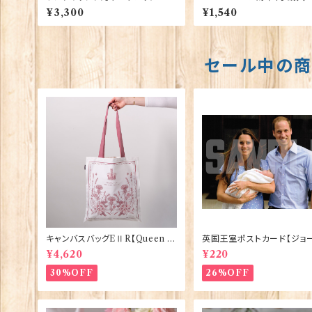
ate Products 90411
ルバーガーズ】Euro Stick 
¥3,300
¥1,540
2-E〔UKCP19〕
セール中の
キャンバスバッグEⅡR【Queen El
英国王室ポストカード【ジョ
izabethⅡ Commemorative】
王子ご誕生】Pageantry Po
¥4,620
¥220
Victoria Eggs 90332
rd 90183-JEF100
30%OFF
26%OFF