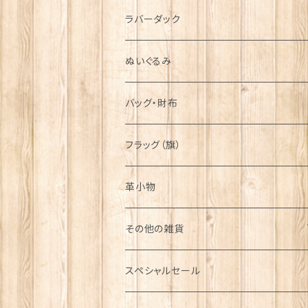
シンボル
ラバーダック
ぬいぐるみ
バッグ・財布
フラッグ（旗）
革小物
その他の雑貨
ミニカー
スペシャルセール