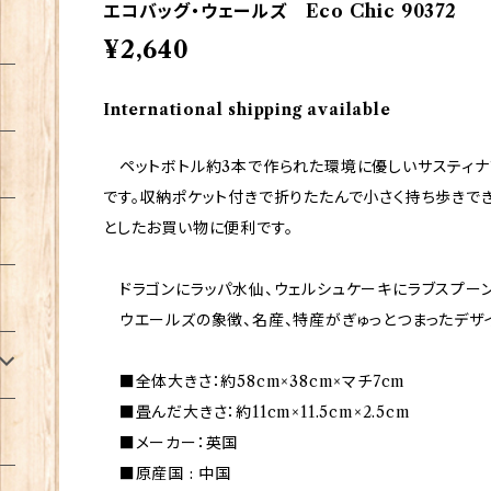
エコバッグ・ウェールズ Eco Chic 90372
¥2,640
International shipping available
ペットボトル約3本で作られた環境に優しいサスティナ
です。収納ポケット付きで折りたたんで小さく持ち歩きでき
としたお買い物に便利です。
ドラゴンにラッパ水仙、ウェルシュケーキにラブスプーン…
ウエールズの象徴、名産、特産がぎゅっとつまったデザイ
■全体大きさ：約58cm×38cm×マチ7cm
■畳んだ大きさ：約11cm×11.5cm×2.5cm
■メーカー：英国
■原産国 : 中国