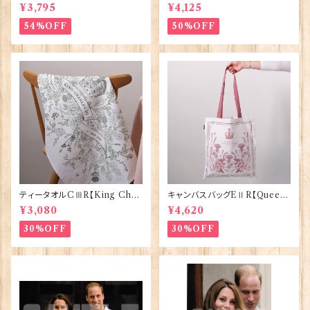
BRIC=Thorpe】BlossomCo
ABRIC=Thorpe】BlossomC
¥3,795
¥4,125
90295
o 90294
54%OFF
50%OFF
ティータオルCⅢR【King Char
キャンバスバッグEⅡR【Queen
lesⅢ Coronation】Victoria
ElizabethⅡ Commemorativ
¥3,080
¥4,620
Eggs 50129
e】Victoria Eggs 90332
30%OFF
30%OFF