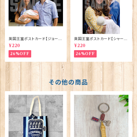
英国王室ポストカード【ジョージ
英国王室ポストカード【シャーロ
王子ご誕生】Pageantry Post
ット王女2】Pageantry Postca
¥220
¥220
card 90183-JEF100
rd 90183-JEF202
26%OFF
26%OFF
その他の商品