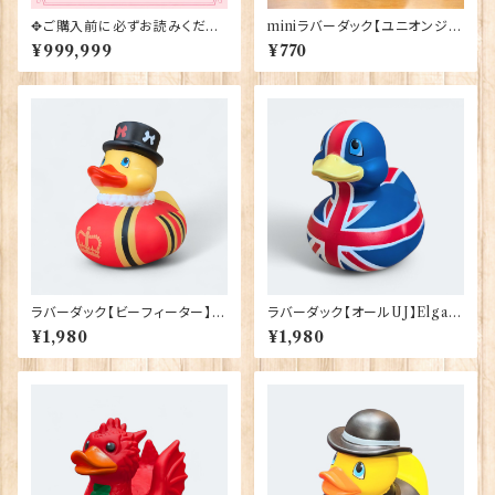
✥ご購入前に必ずお読みくださ
miniラバーダック【ユニオンジャ
い✥
ック】Elgate Products 9039
¥999,999
¥770
2
ラバーダック【ビーフィーター】El
ラバーダック【オールUJ】Elgate
gate Products 90388
Products 90386
¥1,980
¥1,980