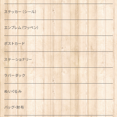
ニット帽
ボタンラップマフラー【Aran Traditions】
動物＆植物
NAVY
ファッションマスク
その他テーブルウェア
ピューター
ステッカー（シール）
国旗＆紋章
AIRFORCE
エンブレム（ワッペン）
音楽＆楽器
ARMY
ポストカード
運動＆人物
ステーショナリー
シンボル
ラバーダック
ぬいぐるみ
バッグ・財布