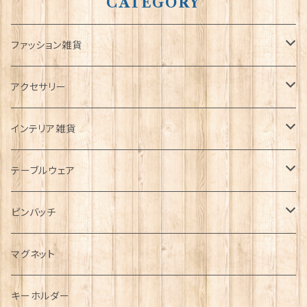
CATEGORY
ファッション雑貨
タータンネクタイ
アクセサリー
帽子
ORTAK
インテリア雑貨
キャップ
Tシャツ
ブローチ
インテリア置物
テーブルウェア
ハンチング帽
マフラー
ペンダント
ラブスプーン
ティータオル
ピンバッチ
キャスケット
タータン【Bronte by Moon】
ラブスプーン【SION LLEWELLYN】
サッシュ
チャーム
ファブリック
ペーパーナプキン
ジェネラルデザイン
マグネット
ディアストーカー
タータン【Glencroft】
ラブスプーン【PAUL CURTIS】
乗り物
スカーフ
その他のアクセサリー
ティーコジー
ミリタリー
キーホルダー