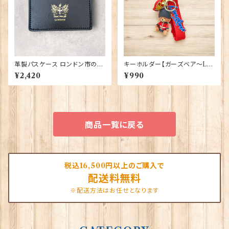
革製パスケース ロンドン市の紋
キーホルダー【ガーズベア〜LO
章入り【Black】R.C.Brady 90
NDON〜】Elgate Products
¥2,420
¥990
381-Black
90390
商品一覧に戻る
税込16,500円以上のご購入で
配送料無料
※配送方法はお任せとなります