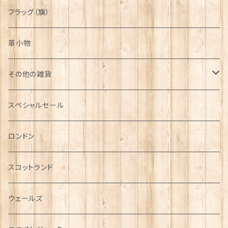
フラッグ（旗）
革小物
その他の雑貨
ミニカー
スペシャルセール
チャーム
ロンドン
犬グッズ
スコットランド
傘
ウェールズ