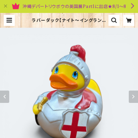
沖縄デパートリウボウの英国展Part1に出店★8/1～8
ラバーダック【ナイト～イングランド
騎士～】Elgate Products 90350
| 英国雑貨専門店ブリティッシュ・ライ
フ