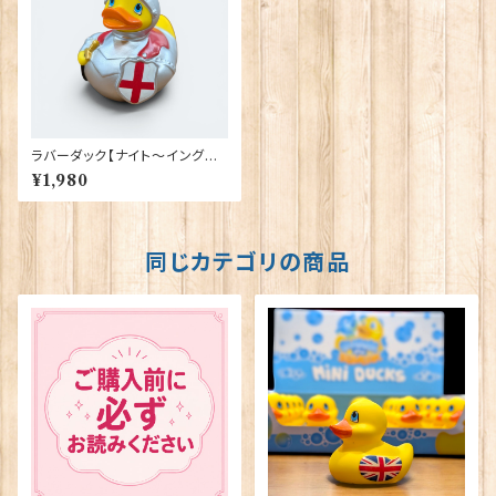
ラバーダック【ナイト～イングラ
ンド騎士～】Elgate Products
¥1,980
90350
同じカテゴリの商品