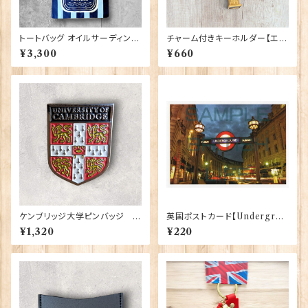
トートバッグ オイルサーディン E
チャーム付きキーホルダー【エリ
lgate Products 90431
ザベスタワー】A&S Gift 9042
¥3,300
¥660
4
ケンブリッジ大学ピンバッジ El
英国ポストカード【Undergrou
gate Products 90416
nd - London】Jadges 90339
¥1,320
¥220
-09