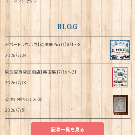
指貫(シンブル)
ユニオンジャック
BLOG
デパートリウボウ【英国展Part1】8/1〜8
2026/7/24
東武百貨店船橋店【英国展】7/16～21
2026/7/18
英国出張記2026夏
2026/7/5
記事一覧を見る