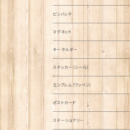
ハンチング帽
マフラー
ペンダント
ラブスプーン
ティータオル
ピンバッチ
キャスケット
タータン【Bronte by Moon】
ラブスプーン【SION LLEWELLYN】
サッシュ
チャーム
ファブリック
ペーパーナプキン
ジェネラルデザイン
マグネット
ディアストーカー
タータン【Glencroft】
ラブスプーン【PAUL CURTIS】
乗り物
スカーフ
その他のアクセサリー
ティーコジー
ミリタリー
キーホルダー
ニット帽
ボタンラップマフラー【Aran Traditions】
動物＆植物
NAVY
ファッションマスク
その他テーブルウェア
ピューター
ステッカー（シール）
国旗＆紋章
AIRFORCE
エンブレム（ワッペン）
音楽＆楽器
ARMY
ポストカード
運動＆人物
ステーショナリー