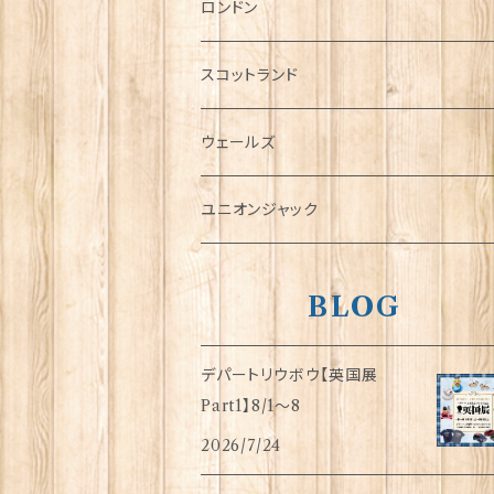
チャーム
ロンドン
犬グッズ
スコットランド
傘
ウェールズ
指貫(シンブル)
ユニオンジャック
BLOG
デパートリウボウ【英国展
Part1】8/1〜8
2026/7/24