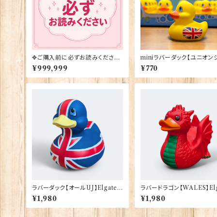
✥ご購入前に必ずお読みください
miniラバーダック【ユニオン
✥
ク】Elgate Products 903
¥999,999
¥770
ラバーダック【オールUJ】Elgate
ラバードラゴン【WALES】Elg
Products 90386
Products 90385
¥1,980
¥1,980