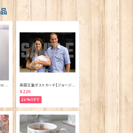
商品
n El
英国王室ポストカード【ジョージ
ve】
王子ご誕生】Pageantry Postca
¥220
rd 90183-JEF100
26%OFF