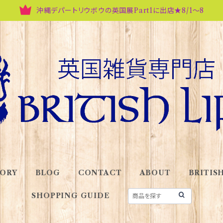
沖縄デパートリウボウの英国展Part1に出店★8/1～8
ORY
BLOG
CONTACT
ABOUT
BRITISH
SHOPPING GUIDE