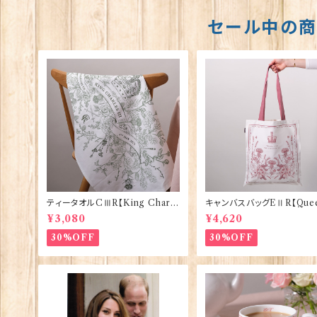
セール中の
ティータオルCⅢR【King Charle
キャンバスバッグEⅡR【Quee
sⅢ Coronation】Victoria Egg
izabethⅡ Commemorati
¥3,080
¥4,620
s 50129
Victoria Eggs 90332
30%OFF
30%OFF