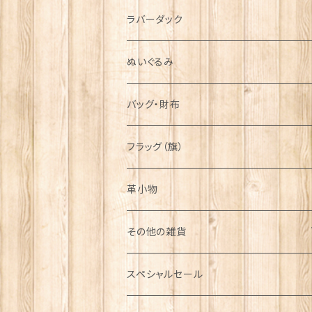
シンボル
ラバーダック
ぬいぐるみ
バッグ・財布
フラッグ（旗）
革小物
その他の雑貨
ミニカー
スペシャルセール