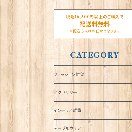
税込16,500円以上のご購入で
配送料無料
※配送方法はお任せとなります
CATEGORY
ファッション雑貨
タータンネクタイ
アクセサリー
帽子
ORTAK
インテリア雑貨
キャップ
Tシャツ
ブローチ
インテリア置物
テーブルウェア