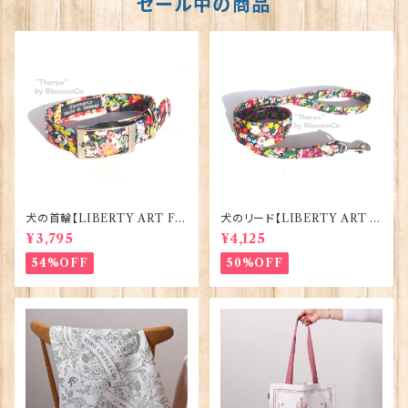
セール中の商品
犬の首輪【LIBERTY ART FA
犬のリード【LIBERTY ART F
BRIC=Thorpe】BlossomCo
ABRIC=Thorpe】BlossomC
¥3,795
¥4,125
90295
o 90294
54%OFF
50%OFF