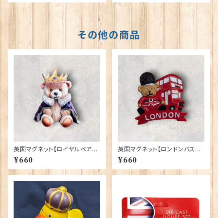
その他の商品
英国マグネット【ロイヤルベア】E
英国マグネット【ロンドンバスベ
lgate Products 90030（799
ア】A&S Gifts 90030
¥660
¥660
13）