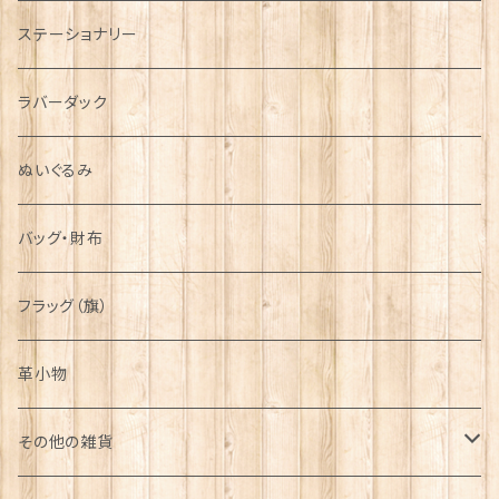
運動＆人物
ステーショナリー
シンボル
ラバーダック
ぬいぐるみ
バッグ・財布
フラッグ（旗）
革小物
その他の雑貨