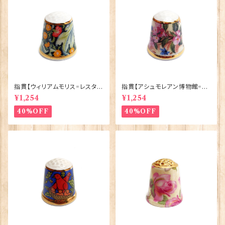
指貫【ウィリアムモリス=レスタ
指貫【アシュモレアン博物館=花
ー】Museum Collections 90
と虫】Museum Collections
¥1,254
¥1,254
033-WM86
90033-VK2
40%OFF
40%OFF