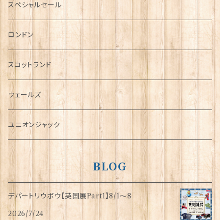
ミニカー
スペシャルセール
チャーム
ロンドン
犬グッズ
スコットランド
傘
ウェールズ
指貫(シンブル)
ユニオンジャック
BLOG
デパートリウボウ【英国展Part1】8/1〜8
2026/7/24