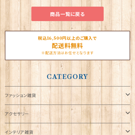
商品一覧に戻る
税込16,500円以上のご購入で
配送料無料
※配送方法はお任せとなります
CATEGORY
ファッション雑貨
タータンネクタイ
アクセサリー
帽子
ORTAK
インテリア雑貨