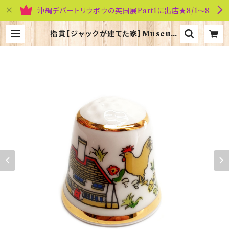
沖縄デパートリウボウの英国展Part1に出店★8/1～8
指貫【ジャックが建てた家】Museum
Collections 90033-CV4 | 英国
雑貨専門店ブリティッシュ・ライフ