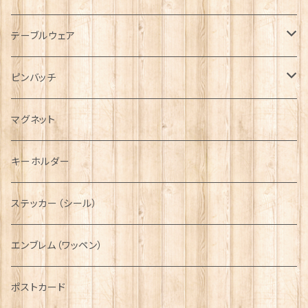
キャップ
Tシャツ
ブローチ
インテリア置物
テーブルウェア
ハンチング帽
マフラー
ペンダント
ラブスプーン
ティータオル
ピンバッチ
キャスケット
タータン【Bronte by Moon】
ラブスプーン【SION LLEWELLYN】
サッシュ
チャーム
ファブリック
ペーパーナプキン
ジェネラルデザイン
マグネット
ディアストーカー
タータン【Glencroft】
ラブスプーン【PAUL CURTIS】
乗り物
スカーフ
その他のアクセサリー
ティーコジー
ミリタリー
キーホルダー
ニット帽
ボタンラップマフラー【Aran Traditions】
動物＆植物
NAVY
ファッションマスク
その他テーブルウェア
ピューター
ステッカー（シール）
国旗＆紋章
AIRFORCE
エンブレム（ワッペン）
音楽＆楽器
ARMY
ポストカード