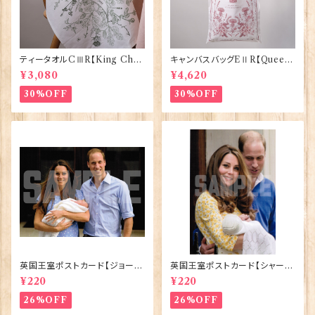
ティータオルCⅢR【King Char
キャンバスバッグEⅡR【Queen
lesⅢ Coronation】Victoria
ElizabethⅡ Commemorativ
¥3,080
¥4,620
Eggs 50129
e】Victoria Eggs 90332
30%OFF
30%OFF
英国王室ポストカード【ジョージ
英国王室ポストカード【シャーロ
王子ご誕生】Pageantry Post
ット王女2】Pageantry Postca
¥220
¥220
card 90183-JEF100
rd 90183-JEF202
26%OFF
26%OFF