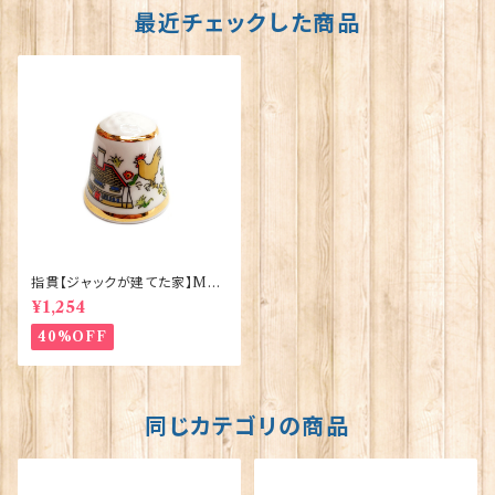
最近チェックした商品
指貫【ジャックが建てた家】Mus
eum Collections 90033-C
¥1,254
V4
40%OFF
同じカテゴリの商品