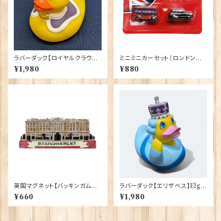
ラバーダック【ロイヤルクラウン】
ミニミニカーセット（ロンドンバ
Elgate Products 90344
ス＆ブラックキャブ） Elgate Pr
¥1,980
¥880
oducts 90322
英国マグネット【バッキンガム宮
ラバーダック【エリザベス】Elgat
殿】Elgate Products 90030
e Products 90348（73371）
¥660
¥1,980
（13652）