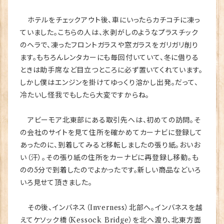
ホテルをチェックアウト後、車にいったらカチコチに凍っ
ていました。こちらの人は、氷剥がしのようなプラスチック
のヘラで、凍ったフロントガラスや窓ガラスをガリガリ削り
ます。もちろんレンタカーにも毎回付いていて、冬に借りる
ときは助手席など目立つところに必ず置いてくれています。
しかし僕はエンジンを掛けてゆっくり溶かし出発。だって、
冷たいし怪我でもしたら大変ですからね。
アビーモア北東部にある取引先へは、初めての訪問。そ
の会社のサイトを見て住所を確かめてカーナビに登録して
あったのに、到着してみると移転しましたの張り紙。おいお
い（汗）。その張り紙の住所をカーナビに再登録し移動。も
のの5分で到着したのでよかったです。新しい商品などいろ
いろ見せて頂きました。
その後、インバネス（Inverness）北部へ。インバネスを越
えてケソック橋（Kessock Bridge）を北へ渡り、北東方面