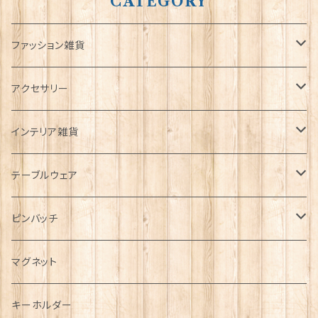
CATEGORY
ファッション雑貨
タータンネクタイ
アクセサリー
帽子
ORTAK
インテリア雑貨
キャップ
Tシャツ
ブローチ
インテリア置物
テーブルウェア
ハンチング帽
マフラー
ペンダント
ラブスプーン
ティータオル
ピンバッチ
キャスケット
タータン【Bronte by Moon】
ラブスプーン【SION LLEWELLYN】
サッシュ
チャーム
ファブリック
ペーパーナプキン
ジェネラルデザイン
マグネット
ディアストーカー
タータン【Glencroft】
ラブスプーン【PAUL CURTIS】
乗り物
スカーフ
その他のアクセサリー
ティーコジー
ミリタリー
キーホルダー