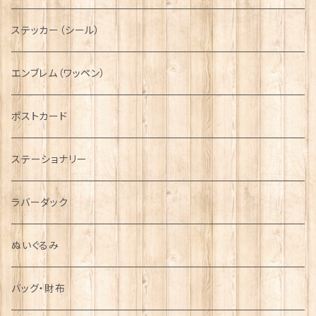
ニット帽
ボタンラップマフラー【Aran Traditions】
動物＆植物
NAVY
ファッションマスク
その他テーブルウェア
ピューター
ステッカー（シール）
国旗＆紋章
AIRFORCE
エンブレム（ワッペン）
音楽＆楽器
ARMY
ポストカード
運動＆人物
ステーショナリー
シンボル
ラバーダック
ぬいぐるみ
バッグ・財布