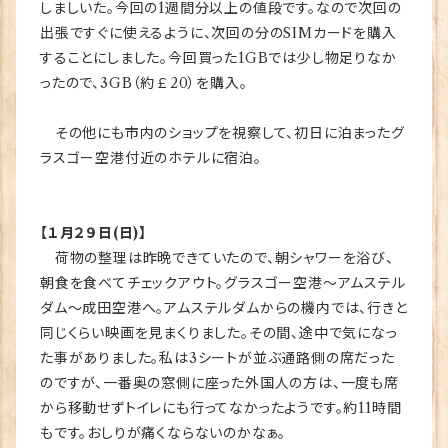
しましいた。今回の1週間分以上の値段です。なので次回の
出張ですぐに使えるように、次回の分のSIMカードを購入
することにしました。今回買った1GBでは少し物足りなか
ったので、3GB（約￡20）を購入。
その他にも市内のショップを視察して、初日に泊まったグ
ラスゴー空港付近のホテルに宿泊。
【１月２９日(日)】
荷物の整理は昨晩できていたので、朝シャワーを浴び、
朝食を食べてチェックアウト。グラスゴー空港～アムステル
ダム～成田空港へ。アムステルダムからの機内では、行きと
同じくらい映画を見まくりました。その間、途中で気になっ
た事がありました。私は3シートが並ぶ通路側の席だった
のですが、一番奥の窓側に座った外国人の方は、一度も席
から移動せずトイレにも行ってなかったようです。約11時間
もです。おしりが痛くならないのかなぁ。