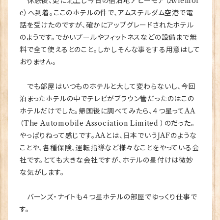
休憩後、更に北上し今日の宿泊地アビーモア（Aviemor
e）へ到着。ここのホテルの件で、アムステルダム空港で電
話を受けたのですが、確かにアップグレードされたホテル
のようです。でかいプールやフィットネスなどの設備まで無
料で全て使えるとのこと。しかしそんな事をする用意はして
おりません。
でも部屋はいつものホテルと大して変わらないし、今回
泊まったホテルの中でテレビがブラウン管だったのはこの
ホテルだけでした。帰国後に調べてみたら、４つ星ってAA
（The Automobile Association Limited ）のだった。
やっぱりねって感じです。AAとは、日本でいうJAFのような
ことや、各種保険、運転指導など様々なことをやっている会
社です。とても大きな会社ですが、ホテルの星付けは微妙
な気がします。
バーンズ・ナイトも４つ星ホテルの部屋でゆっくり仕事で
す。