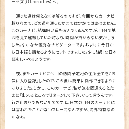
ーセズ（Glenrothes）へ。
通った道は何となくは解るのですが、今回からカーナビ
頼りなので、どの道を通ったかまでは定かではありません。
このカーナビ、結構細い道も選んでくるんですが、自分で地
図を見て運転していた時より、時間が掛からない気がしま
した。なかなか優秀なナビゲーターです。おまけに今日か
ら日本語も話せるようにセットできました。少し強引な日本
語もしゃべるようです。
夜、またカーナビに今回の訪問予定地の住所全てを『お
気に入り登録』したので、この後は簡単に操作できるように
なりました。しかし、このカーナビ、私が道を間違えるとた
まに『出来るところでUターンして下さい』って言うんです。
行き止まりでもない所でですよ。日本の自分のカーナビに
は言われたことがないフレーズなんですが、海外特有なの
かなぁ。