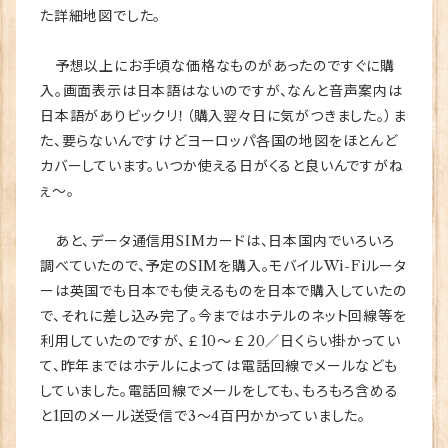
た詳細地図でした。
予想以上にお手頃な価格なものがあったのですぐに購
入。画面表示は日本語はないのですが、なんと音声案内は
日本語がありビックリ！（購入翌々日に気がつきました。）ま
た、要らないんですけどヨーロッパ各国の地図をほとんど
カバーしています。いつか使える日がくると良いんですがね
ぇ～。
あと、データ通信用SIMカードは、日本国内でいろいろ
調べていたので、予定のSIMを購入。モバイルWi-Fiルータ
ーは英国でも日本でも使えるものを日本で購入していたの
で、それに差し込み完了。今まではホテルのネット回線等を
利用していたのですが、￡10～￡20／日くらい掛かってい
て、昨年まではホテルによっては電話回線でメールなども
していました。電話回線でメールをしても、もろもろ含める
と1回のメール送受信で3～4百円かかっていました。