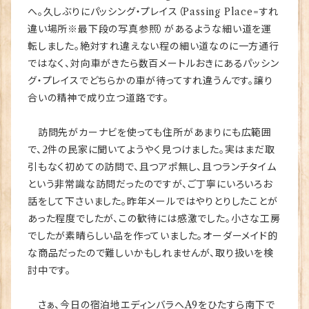
へ。久しぶりにパッシング・プレイス（Passing Place=すれ
違い場所※最下段の写真参照）があるような細い道を運
転しました。絶対すれ違えない程の細い道なのに一方通行
ではなく、対向車がきたら数百メートルおきにあるパッシン
グ・プレイスでどちらかの車が待ってすれ違うんです。譲り
合いの精神で成り立つ道路です。
訪問先がカーナビを使っても住所があまりにも広範囲
で、2件の民家に聞いてようやく見つけました。実はまだ取
引もなく初めての訪問で、且つアポ無し、且つランチタイム
という非常識な訪問だったのですが、ご丁寧にいろいろお
話をして下さいました。昨年メールではやりとりしたことが
あった程度でしたが、この歓待には感激でした。小さな工房
でしたが素晴らしい品を作っていました。オーダーメイド的
な商品だったので難しいかもしれませんが、取り扱いを検
討中です。
さぁ、今日の宿泊地エディンバラへA9をひたすら南下で