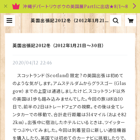
沖縄デパートリウボウの英国展Part1に出店★8/1～8
英国出張記2012冬 （2012年1月21日
～30日） | 英国雑貨専門店ブリティッ
シュ・ライフ
英国出張記2012冬 （2012年1月21日～30日）
2020/04/12 22:46
スコットランド（Scotland）限定？の英国出張は初めて
のような気がします。アムステルダムからグラスゴー（Glas
gow）までの上空は通過しましたけど、スコットランド以外
の英国は1歩も踏み込みませんでした。今回の旅は8泊10
日で、前半の2日はトレードフェアの視察。その後は全てレ
ンタカーでの移動で、合計走行距離は514マイル（およそ82
2km）。出張中に宿泊したホテルにいるときは、ツイッター
でつぶやいてみました。今回は到着翌日に新しい通信機器
を購入したり、英国では初めてのカーナビに挑戦したりで、