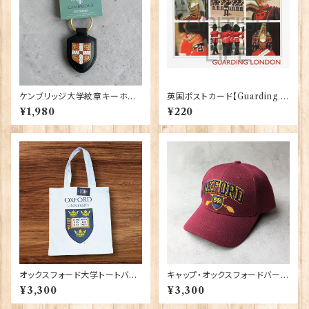
ケンブリッジ大学紋章キーホル
英国ポストカード【Guarding L
ダー Elgate Products 9041
ondon】Jadges 90339-04
¥1,980
¥220
2（79438）
オックスフォード大学トートバッ
キャップ・オックスフォードバーガ
グ Elgate Products 90378
ンディ 00189
¥3,300
¥3,300