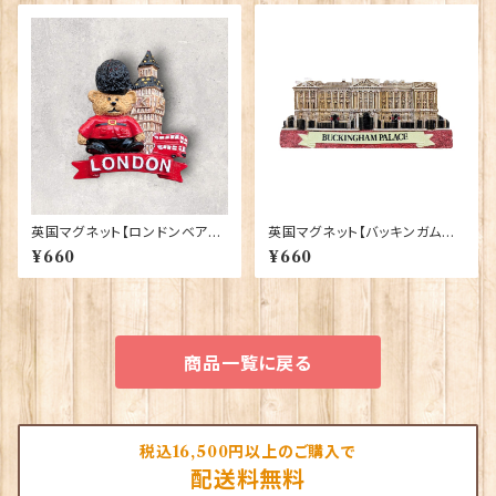
英国マグネット【ロンドンベア】A
英国マグネット【バッキンガム宮
&S Gifts 90030（RMG-037）
殿】Elgate Products 90030
¥660
¥660
（13652）
商品一覧に戻る
税込16,500円以上のご購入で
配送料無料