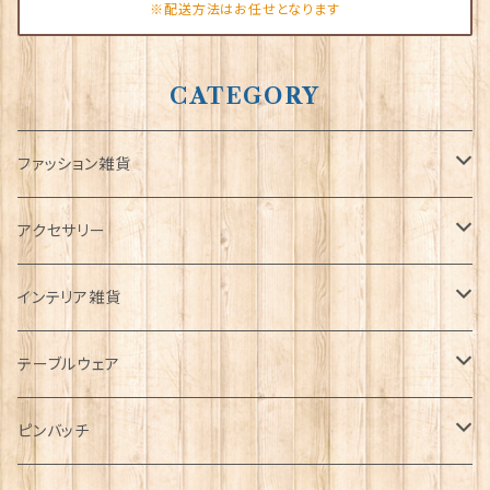
※配送方法はお任せとなります
CATEGORY
ファッション雑貨
タータンネクタイ
アクセサリー
帽子
ORTAK
インテリア雑貨
キャップ
Tシャツ
ブローチ
インテリア置物
テーブルウェア
ハンチング帽
マフラー
ペンダント
ラブスプーン
ティータオル
ピンバッチ
キャスケット