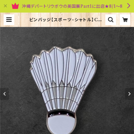
沖縄デパートリウボウの英国展Part1に出店★8/1～8
ピンバッジ【スポーツ=シャトル】Cad
ogan 90040-XJKB13-49 | 英国
雑貨専門店ブリティッシュ・ライフ