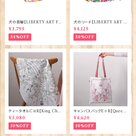
犬の首輪【LIBERTY ART FA
犬のリード【LIBERTY ART F
BRIC=Thorpe】BlossomCo
ABRIC=Thorpe】BlossomC
¥3,795
¥4,125
90295
o 90294
54%OFF
50%OFF
ティータオルCⅢR【King Char
キャンバスバッグEⅡR【Queen
lesⅢ Coronation】Victoria
ElizabethⅡ Commemorativ
¥3,080
¥4,620
Eggs 50129
e】Victoria Eggs 90332
30%OFF
30%OFF