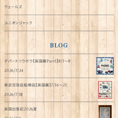
傘
ウェールズ
指貫(シンブル)
ユニオンジャック
BLOG
デパートリウボウ【英国展Part1】8/1〜8
2026/7/24
東武百貨店船橋店【英国展】7/16～21
2026/7/18
英国出張記2026夏