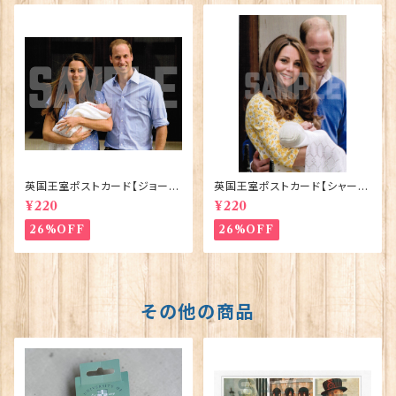
英国王室ポストカード【ジョージ
英国王室ポストカード【シャーロ
王子ご誕生】Pageantry Post
ット王女2】Pageantry Postca
¥220
¥220
card 90183-JEF100
rd 90183-JEF202
26%OFF
26%OFF
その他の商品