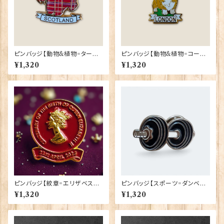
ピンバッジ【動物&植物=タータ
ピンバッジ【動物&植物=コーギ
ンスコティー】Tradition 9004
ーロンドン】Tradition 90040
¥1,320
¥1,320
0-T1130
-T1335
ピンバッジ【紋章=エリザベス女
ピンバッジ【スポーツ=ダンベル】
王陛下生誕100周年】Traditio
Cadogan 90040-XJKB17-2
¥1,320
¥1,320
n 90040-QU100
0