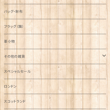
バッグ・財布
フラッグ（旗）
革小物
その他の雑貨
ミニカー
スペシャルセール
チャーム
ロンドン
犬グッズ
スコットランド