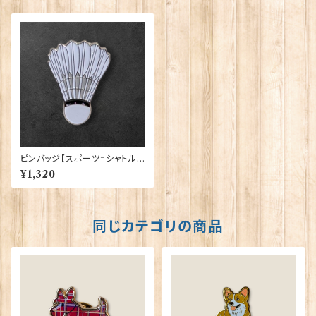
ピンバッジ【スポーツ=シャトル】
Cadogan 90040-XJKB13-4
¥1,320
9
同じカテゴリの商品