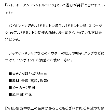
「バトルドーアンドシャトルコック」という遊びが発祥と言われてい
ます。
バドミントン好き、バドミントン選手、バドミントン部、スポーツ
ショップ、バドミントン関連の趣味、お仕事をなさっている方は是
非どうぞ。
ジャケットやシャツなどのアウターの襟元や帽子、バッグなどに
つけて、ワンポイントお洒落にお使い下さい。
■大きさ:横12×縦25mm
■素材：金属（真鍮，鉄等）
■メーカー：英国
■原産国：中国
【WEB販売中以上の在庫があることもございます。ご希望のお客