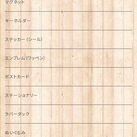
タータン【Bronte by Moon】
ラブスプーン【SION LLEWELLYN】
サッシュ
チャーム
ファブリック
ペーパーナプキン
ジェネラルデザイン
マグネット
ディアストーカー
タータン【Glencroft】
ラブスプーン【PAUL CURTIS】
乗り物
スカーフ
その他のアクセサリー
ティーコジー
ミリタリー
キーホルダー
ニット帽
ボタンラップマフラー【Aran Traditions】
動物＆植物
NAVY
ファッションマスク
その他テーブルウェア
ピューター
ステッカー（シール）
国旗＆紋章
AIRFORCE
エンブレム（ワッペン）
音楽＆楽器
ARMY
ポストカード
運動＆人物
ステーショナリー
シンボル
ラバーダック
ぬいぐるみ