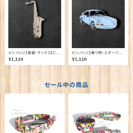
ピンバッジ【楽器=サックス】Cad
ピンバッジ【乗り物=スポーツカ
ogan 90040-XJKB09-22
ーW】Cadogan 90040-XJK
¥1,320
¥1,320
B11-56
セール中の商品