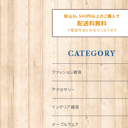
税込16,500円以上のご購入で
配送料無料
※配送方法はお任せとなります
CATEGORY
ファッション雑貨
タータンネクタイ
アクセサリー
帽子
ORTAK
インテリア雑貨
キャップ
Tシャツ
ブローチ
インテリア置物
テーブルウェア