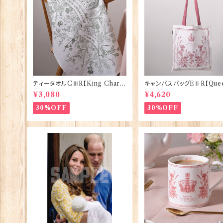
ティータオルCⅢR【King Charle
キャンバスバッグEⅡR【Quee
sⅢ Coronation】Victoria Egg
izabethⅡ Commemorati
¥3,080
¥4,620
s 50129
Victoria Eggs 90332
30%OFF
30%OFF