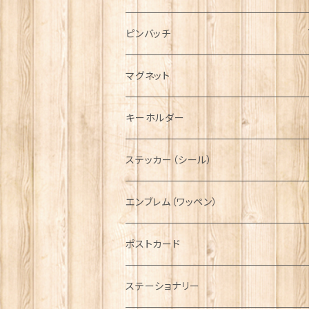
ハンチング帽
マフラー
ペンダント
ラブスプーン
ティータオル
ピンバッチ
キャスケット
タータン【Bronte by Moon】
ラブスプーン【SION LLEWELLYN】
サッシュ
チャーム
ファブリック
ペーパーナプキン
ジェネラルデザイン
マグネット
ディアストーカー
タータン【Glencroft】
ラブスプーン【PAUL CURTIS】
乗り物
スカーフ
その他のアクセサリー
ティーコジー
ミリタリー
キーホルダー
ニット帽
ボタンラップマフラー【Aran Traditions】
動物＆植物
NAVY
ファッションマスク
その他テーブルウェア
ピューター
ステッカー（シール）
国旗＆紋章
AIRFORCE
エンブレム（ワッペン）
音楽＆楽器
ARMY
ポストカード
運動＆人物
ステーショナリー