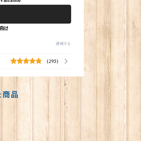
available
向け
通報する
(295)
た商品