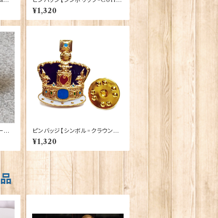
B17-
eマグ】Cadogan 90040-XJKB
¥1,320
17-17
ース
ピンバッジ【シンボル=クラウンジ
ュエル】Tradition 90040-T127
¥1,320
1
商品