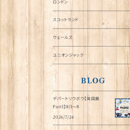
チャーム
ロンドン
犬グッズ
スコットランド
傘
ウェールズ
指貫(シンブル)
ユニオンジャック
BLOG
デパートリウボウ【英国展
Part1】8/1〜8
2026/7/24