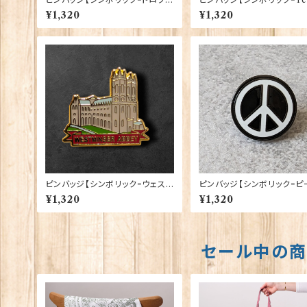
ーMam】Cadogan 90040-XJ
グ】Cadogan 90040-XJK
¥1,320
¥1,320
KB17-35
16
ピンバッジ【シンボリック=ウェスト
ピンバッジ【シンボリック=ピ
ミンスター寺院】Tradition 9004
マーク】Tradition 90040-P20
¥1,320
¥1,320
0-T1324
1
セール中の