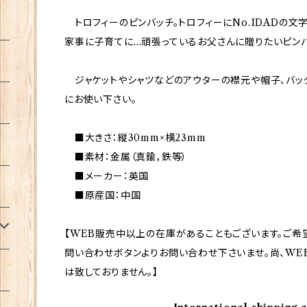
トロフィーのピンバッチ。トロフィーにNo.1DADの文
家事に子育てに…頑張っているお父さんに贈りたいピンバ
ジャケットやシャツなどのアウターの襟元や帽子、バッ
にお使い下さい。
■大きさ：縦30mm×横23mm
■素材：金属（真鍮，鉄等）
■メーカー：英国
■原産国：中国
【WEB販売中以上の在庫があることもございます。ご希
問い合わせボタンよりお問い合わせ下さいませ。尚、WE
は致しておりません。】