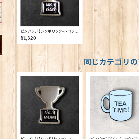
ピンバッジ【シンボリック=トロフィ
ーDad】Cadogan 90040-XJK
¥1,320
B17-36
同じカテゴリの
ピンバッジ【シンボリック=トロフィ
ピンバッジ【シンボリック=Te