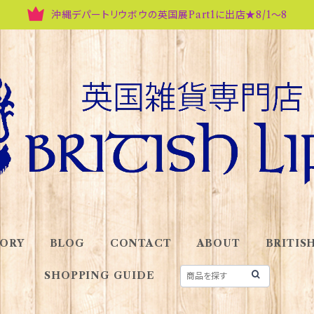
沖縄デパートリウボウの英国展Part1に出店★8/1～8
ORY
BLOG
CONTACT
ABOUT
BRITISH
SHOPPING GUIDE