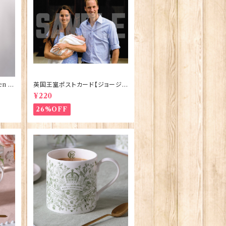
n El
英国王室ポストカード【ジョージ
ve】
王子ご誕生】Pageantry Postca
¥220
rd 90183-JEF100
26%OFF