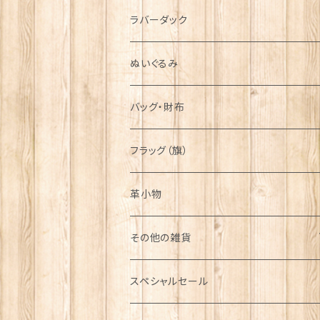
シンボル
ラバーダック
ぬいぐるみ
バッグ・財布
フラッグ（旗）
革小物
その他の雑貨
ミニカー
スペシャルセール