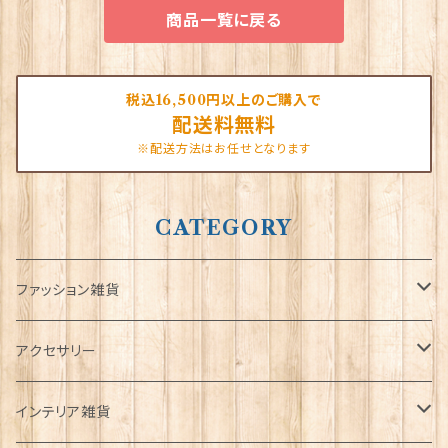
商品一覧に戻る
税込16,500円以上のご購入で
配送料無料
※配送方法はお任せとなります
CATEGORY
ファッション雑貨
タータンネクタイ
アクセサリー
帽子
ORTAK
インテリア雑貨