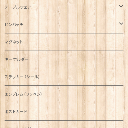
キャップ
Tシャツ
ブローチ
インテリア置物
テーブルウェア
ハンチング帽
マフラー
ペンダント
ラブスプーン
ティータオル
ピンバッチ
キャスケット
タータン【Bronte by Moon】
ラブスプーン【SION LLEWELLYN】
サッシュ
チャーム
ファブリック
ペーパーナプキン
ジェネラルデザイン
マグネット
ディアストーカー
タータン【Glencroft】
ラブスプーン【PAUL CURTIS】
乗り物
スカーフ
その他のアクセサリー
ティーコジー
ミリタリー
キーホルダー
ニット帽
ボタンラップマフラー【Aran Traditions】
動物＆植物
NAVY
ファッションマスク
その他テーブルウェア
ピューター
ステッカー（シール）
国旗＆紋章
AIRFORCE
エンブレム（ワッペン）
音楽＆楽器
ARMY
ポストカード
運動＆人物