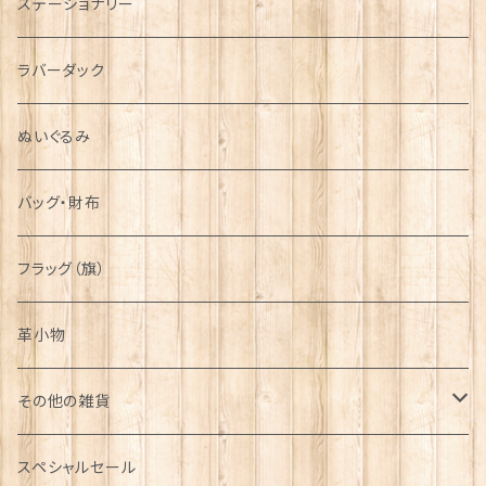
ステーショナリー
シンボル
ラバーダック
ぬいぐるみ
バッグ・財布
フラッグ（旗）
革小物
その他の雑貨
ミニカー
スペシャルセール