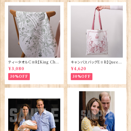
ティータオルCⅢR【King Char
キャンバスバッグEⅡR【Queen
lesⅢ Coronation】Victoria
ElizabethⅡ Commemorativ
¥3,080
¥4,620
Eggs 50129
e】Victoria Eggs 90332
30%OFF
30%OFF