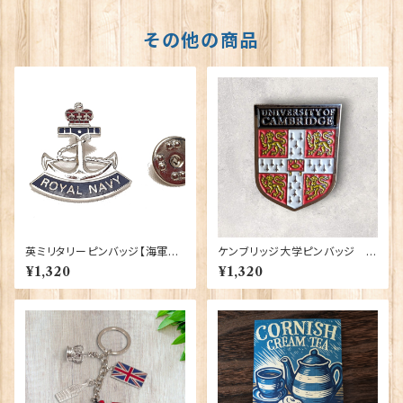
その他の商品
英ミリタリーピンバッジ【海軍=C
ケンブリッジ大学ピンバッジ El
rown & Anchor】Tradition
gate Products 90416
¥1,320
¥1,320
90043-M002