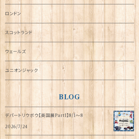
チャーム
ロンドン
犬グッズ
スコットランド
傘
ウェールズ
指貫(シンブル)
ユニオンジャック
BLOG
デパートリウボウ【英国展Part1】8/1〜8
2026/7/24