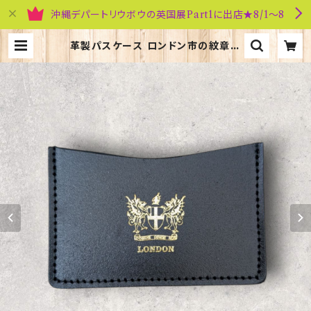
沖縄デパートリウボウの英国展Part1に出店★8/1～8
革製パスケース ロンドン市の紋章入
り【Black】R.C.Brady 90381-Bl
ack | 英国雑貨専門店ブリティッシ
ュ・ライフ