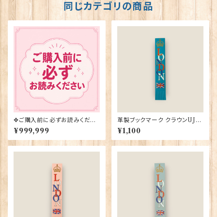
同じカテゴリの商品
✥ご購入前に必ずお読みくださ
革製ブックマーク クラウンUJ
い✥
【ターコイズ】R.C.Brady 9038
¥999,999
¥1,100
2-Turqoise