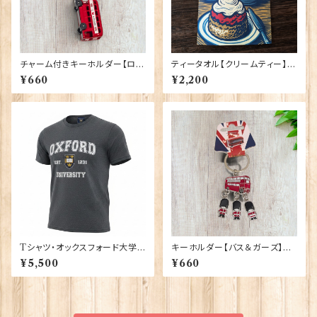
チャーム付きキーホルダー【ロン
ティータオル【クリームティー】El
ドンバス】A&S Gift 90422
gate Products 50001-X
¥660
¥2,200
Tシャツ・オックスフォード大学
キーホルダー【バス＆ガーズ】A&
【グレー】 00220
S Gift 90425
¥5,500
¥660