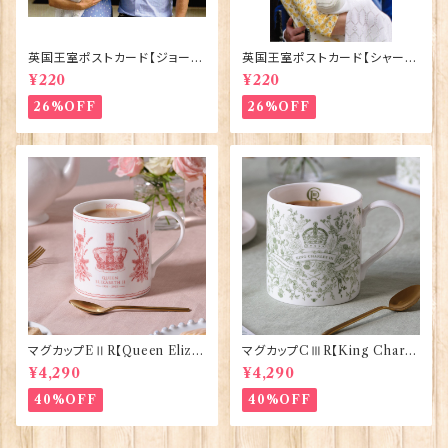
英国王室ポストカード【ジョージ
英国王室ポストカード【シャーロ
王子ご誕生】Pageantry Post
ット王女2】Pageantry Postca
¥220
¥220
card 90183-JEF100
rd 90183-JEF202
26%OFF
26%OFF
マグカップEⅡR【Queen Eliza
マグカップCⅢR【King Charle
bethⅡ Commemorative】Vi
sⅢ Coronation】Victoria E
¥4,290
¥4,290
ctoria Eggs 50126
ggs 50127
40%OFF
40%OFF