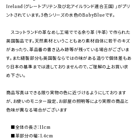
Ireland（グレートブリテン及び北アイルランド連合王国）」がプリ
ントされています。5色シリーズの水色のBabyBlueです。
スコットランドの革なめし工場ででる余り革（牛革）で作られた
英国製品です。天然素材ということもあり素材自体に若干のキズ
があったり、革品番の書き込み跡等が残っている場合がございま
す。また縫製部分も英国製ならではの味がある造りで個体差もあ
り日本の基準までは達しておりませんので、ご理解の上お買い求
め下さい。
商品写真はできる限り実物の色に近づけるようにしております
が、お使いのモニター設定、お部屋の照明等により実際の商品と
色味が異なる場合がございます
■全体の長さ：11cm
■革部分の幅：1.4cm