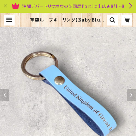
沖縄デパートリウボウの英国展Part1に出店★8/1～8
革製ループキーリング【BabyBlue】
R.C.Brady 90383-BabyBlue |
英国雑貨専門店ブリティッシュ・ライフ