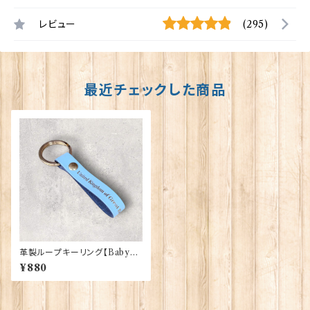
レビュー
(295)
最近チェックした商品
革製ループキーリング【BabyBl
ue】R.C.Brady 90383-Baby
¥880
Blue