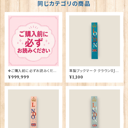
同じカテゴリの商品
✥ご購入前に必ずお読みくださ
革製ブックマーク クラウンUJ
い✥
【ターコイズ】R.C.Brady 9038
¥999,999
¥1,100
2-Turqoise