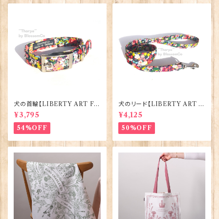
犬の首輪【LIBERTY ART FA
犬のリード【LIBERTY ART F
BRIC=Thorpe】BlossomCo
ABRIC=Thorpe】BlossomC
¥3,795
¥4,125
90295
o 90294
54%OFF
50%OFF