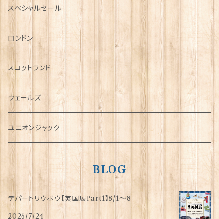
ミニカー
スペシャルセール
チャーム
ロンドン
犬グッズ
スコットランド
傘
ウェールズ
指貫(シンブル)
ユニオンジャック
BLOG
デパートリウボウ【英国展Part1】8/1〜8
2026/7/24