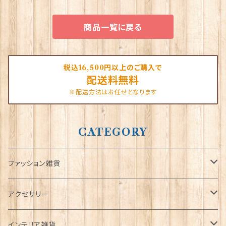
商品一覧に戻る
税込16,500円以上のご購入で
配送料無料
※配送方法はお任せとなります
CATEGORY
ファッション雑貨
タータンネクタイ
アクセサリー
帽子
ORTAK
インテリア雑貨