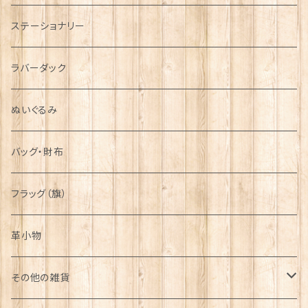
運動＆人物
ステーショナリー
シンボル
ラバーダック
ぬいぐるみ
バッグ・財布
フラッグ（旗）
革小物
その他の雑貨