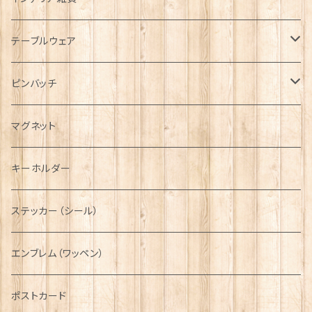
キャップ
Tシャツ
ブローチ
インテリア置物
テーブルウェア
ハンチング帽
マフラー
ペンダント
ラブスプーン
ティータオル
ピンバッチ
キャスケット
タータン【Bronte by Moon】
ラブスプーン【SION LLEWELLYN】
サッシュ
チャーム
ファブリック
ペーパーナプキン
ジェネラルデザイン
マグネット
ディアストーカー
タータン【Glencroft】
ラブスプーン【PAUL CURTIS】
乗り物
スカーフ
その他のアクセサリー
ティーコジー
ミリタリー
キーホルダー
ニット帽
ボタンラップマフラー【Aran Traditions】
動物＆植物
NAVY
ファッションマスク
その他テーブルウェア
ピューター
ステッカー（シール）
国旗＆紋章
AIRFORCE
エンブレム（ワッペン）
音楽＆楽器
ARMY
ポストカード