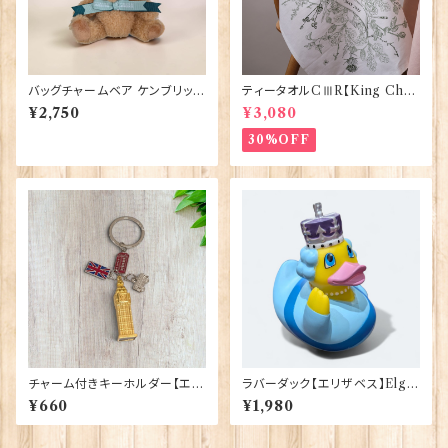
バッグチャームベア ケンブリッジ
ティータオルCⅢR【King Char
大学 Elgate Products 904
lesⅢ Coronation】Victoria
¥2,750
¥3,080
28
Eggs 50129
30%OFF
チャーム付きキーホルダー【エリ
ラバーダック【エリザベス】Elgat
ザベスタワー】A&S Gift 9042
e Products 90348（73371）
¥660
¥1,980
4