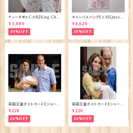
ティータオルCⅢR【King Char
キャンバスバッグEⅡR【Queen
lesⅢ Coronation】Victoria
ElizabethⅡ Commemorativ
¥3,080
¥4,620
Eggs 50129
e】Victoria Eggs 90332
30%OFF
30%OFF
英国王室ポストカード【ジョージ
英国王室ポストカード【シャーロ
王子ご誕生】Pageantry Post
ット王女2】Pageantry Postca
¥220
¥220
card 90183-JEF100
rd 90183-JEF202
26%OFF
26%OFF