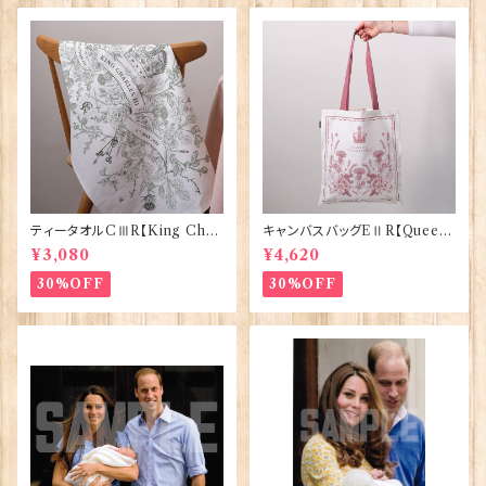
ティータオルCⅢR【King Char
キャンバスバッグEⅡR【Queen
lesⅢ Coronation】Victoria
ElizabethⅡ Commemorativ
¥3,080
¥4,620
Eggs 50129
e】Victoria Eggs 90332
30%OFF
30%OFF