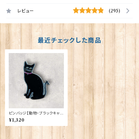
レビュー
(295)
最近チェックした商品
ピンバッジ【動物=ブラックキャッ
ト】Cadogan 90040-XJKB0
¥1,320
1-26