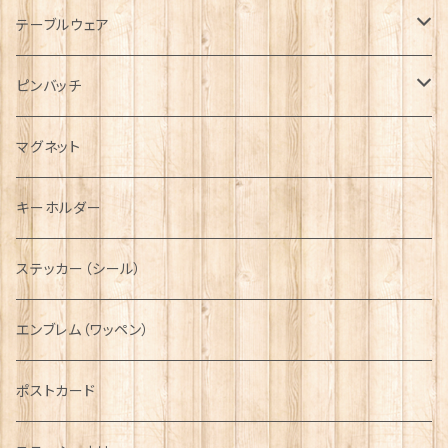
キャップ
Tシャツ
ブローチ
インテリア置物
テーブルウェア
ハンチング帽
マフラー
ペンダント
ラブスプーン
ティータオル
ピンバッチ
キャスケット
タータン【Bronte by Moon】
ラブスプーン【SION LLEWELLYN】
サッシュ
チャーム
ファブリック
ペーパーナプキン
ジェネラルデザイン
マグネット
ディアストーカー
タータン【Glencroft】
ラブスプーン【PAUL CURTIS】
乗り物
スカーフ
その他のアクセサリー
ティーコジー
ミリタリー
キーホルダー
ニット帽
ボタンラップマフラー【Aran Traditions】
動物＆植物
NAVY
ファッションマスク
その他テーブルウェア
ピューター
ステッカー（シール）
国旗＆紋章
AIRFORCE
エンブレム（ワッペン）
音楽＆楽器
ARMY
ポストカード
運動＆人物