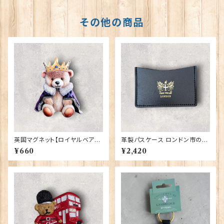
その他の商品
英国マグネット【ロイヤルベア】E
革製パスケース ロンドン市の紋
lgate Products 90030（799
章入り【Black】R.C.Brady 90
¥660
¥2,420
13）
381-Black