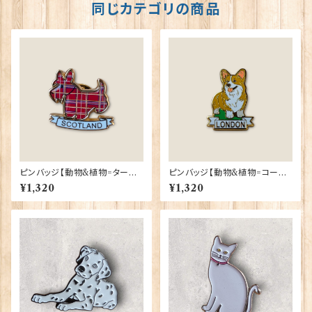
同じカテゴリの商品
ピンバッジ【動物&植物=タータ
ピンバッジ【動物&植物=コーギ
ンスコティー】Tradition 9004
ーロンドン】Tradition 90040
¥1,320
¥1,320
0-T1130
-T1335