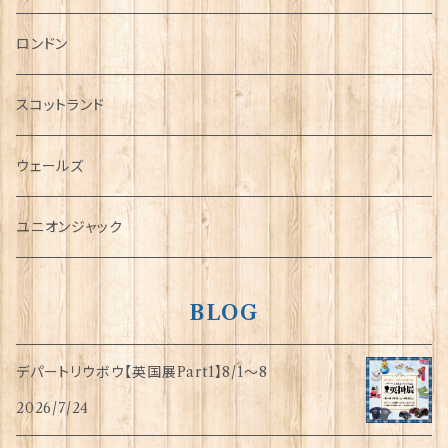
チャーム
ロンドン
犬グッズ
スコットランド
傘
ウェールズ
指貫(シンブル)
ユニオンジャック
BLOG
デパートリウボウ【英国展Part1】8/1〜8
2026/7/24