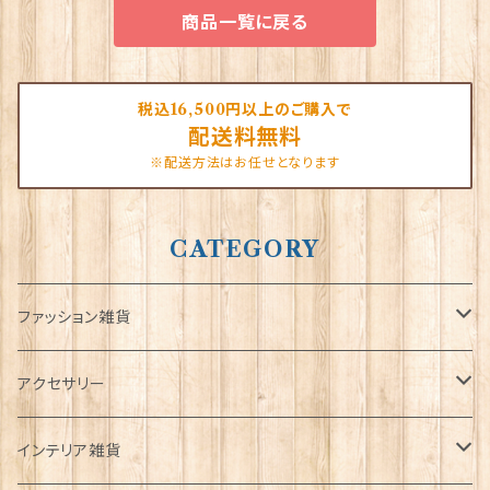
商品一覧に戻る
税込16,500円以上のご購入で
配送料無料
※配送方法はお任せとなります
CATEGORY
ファッション雑貨
タータンネクタイ
アクセサリー
帽子
ORTAK
インテリア雑貨