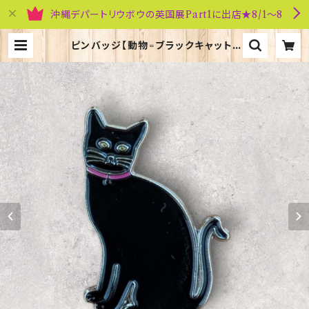
沖縄デパートリウボウの英国展Part1に出店★8/1～8
ピンバッジ【動物=ブラックキャット】
Cadogan 90040-XJKB01-26 |
英国雑貨専門店ブリティッシュ・ライフ