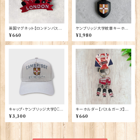
英国マグネット【ロンドンバスベ
ケンブリッジ大学紋章キーホル
ア】A&S Gifts 90030
ダー Elgate Products 9041
¥660
¥1,980
2（79438）
キャップ・ケンブリッジ大学【Ca
キーホルダー【バス＆ガーズ】A&
mbridge Univ.】00215
S Gift 90425
¥3,300
¥660