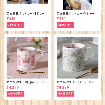
英国王室ポストカード【ジョージ
英国王室ポストカード【シャーロ
王子ご誕生】Pageantry Post
ット王女2】Pageantry Postca
¥220
¥220
card 90183-JEF100
rd 90183-JEF202
26%OFF
26%OFF
マグカップEⅡR【Queen Eliza
マグカップCⅢR【King Charle
bethⅡ Commemorative】Vi
sⅢ Coronation】Victoria E
¥4,290
¥4,290
ctoria Eggs 50126
ggs 50127
40%OFF
40%OFF