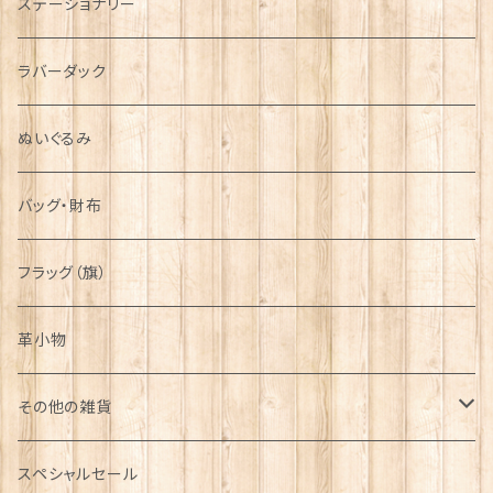
ステーショナリー
シンボル
ラバーダック
ぬいぐるみ
バッグ・財布
フラッグ（旗）
革小物
その他の雑貨
ミニカー
スペシャルセール