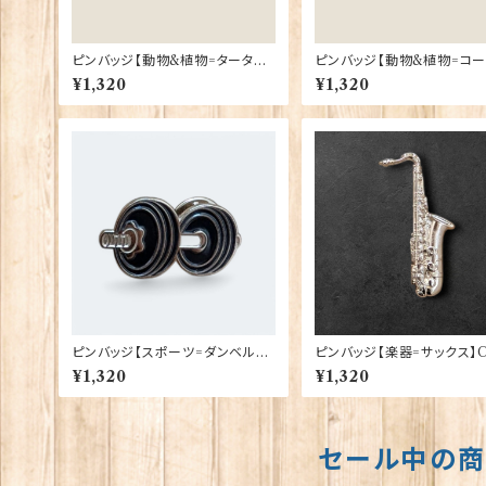
ピンバッジ【動物&植物=タータン
ピンバッジ【動物&植物=コ
スコティー】Tradition 90040-T
ロンドン】Tradition 90040-T1
¥1,320
¥1,320
1130
335
ピンバッジ【スポーツ=ダンベル】C
ピンバッジ【楽器=サックス】C
adogan 90040-XJKB17-20
gan 90040-XJKB09-22
¥1,320
¥1,320
セール中の