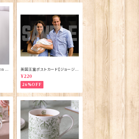
n El
英国王室ポストカード【ジョージ
ve】
王子ご誕生】Pageantry Postca
¥220
rd 90183-JEF100
26%OFF