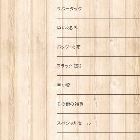
シンボル
ラバーダック
ぬいぐるみ
バッグ・財布
フラッグ（旗）
革小物
その他の雑貨
ミニカー
スペシャルセール