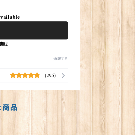
available
向け
通報する
(295)
た商品