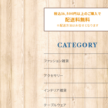
税込16,500円以上のご購入で
配送料無料
※配送方法はお任せとなります
CATEGORY
ファッション雑貨
タータンネクタイ
アクセサリー
帽子
ORTAK
インテリア雑貨
キャップ
Tシャツ
ブローチ
インテリア置物
テーブルウェア