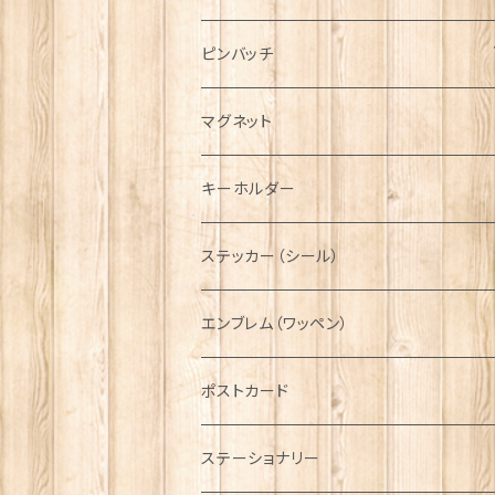
ハンチング帽
マフラー
ペンダント
ラブスプーン
ティータオル
ピンバッチ
キャスケット
タータン【Bronte by Moon】
ラブスプーン【SION LLEWELLYN】
サッシュ
チャーム
ファブリック
ペーパーナプキン
ジェネラルデザイン
マグネット
ディアストーカー
タータン【Glencroft】
ラブスプーン【PAUL CURTIS】
乗り物
スカーフ
その他のアクセサリー
ティーコジー
ミリタリー
キーホルダー
ニット帽
ボタンラップマフラー【Aran Traditions】
動物＆植物
NAVY
ファッションマスク
その他テーブルウェア
ピューター
ステッカー（シール）
国旗＆紋章
AIRFORCE
エンブレム（ワッペン）
音楽＆楽器
ARMY
ポストカード
運動＆人物
ステーショナリー