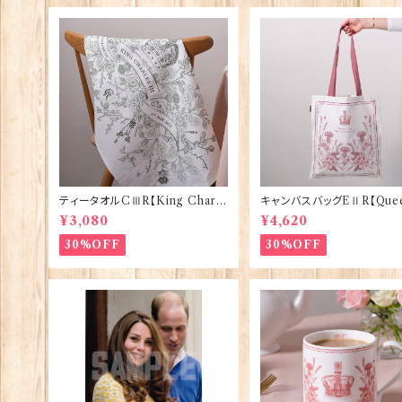
ティータオルCⅢR【King Charle
キャンバスバッグEⅡR【Quee
sⅢ Coronation】Victoria Egg
izabethⅡ Commemorati
¥3,080
¥4,620
s 50129
Victoria Eggs 90332
30%OFF
30%OFF