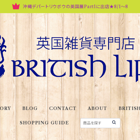
沖縄デパートリウボウの英国展Part1に出店★8/1～8
ORY
BLOG
CONTACT
ABOUT
BRITISH
SHOPPING GUIDE