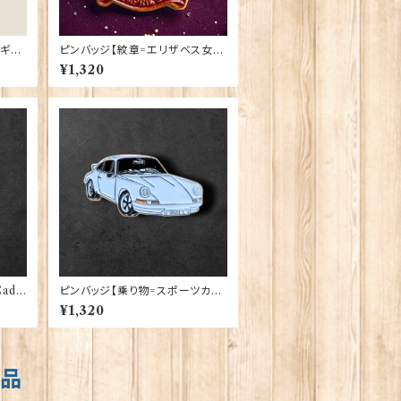
ーギー
ピンバッジ【紋章=エリザベス女王
陛下生誕100周年】Tradition 90
¥1,320
040-QU100
ado
ピンバッジ【乗り物=スポーツカー
W】Cadogan 90040-XJKB11-
¥1,320
56
商品