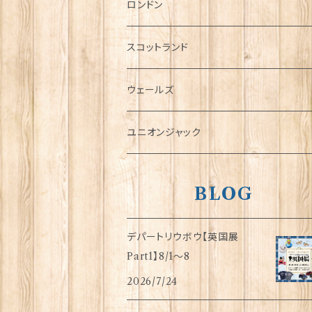
チャーム
ロンドン
犬グッズ
スコットランド
傘
ウェールズ
指貫(シンブル)
ユニオンジャック
BLOG
デパートリウボウ【英国展
Part1】8/1〜8
2026/7/24