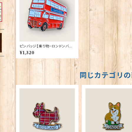
ピンバッジ【乗り物=ロンドンバス
XL】Cadogan 90040-XJKB0
¥1,320
5-57
同じカテゴリの