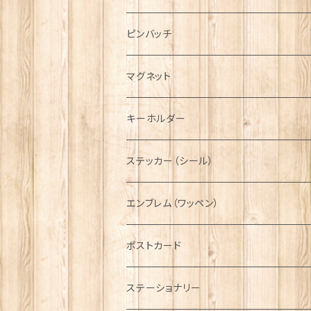
ハンチング帽
マフラー
ペンダント
ラブスプーン
ティータオル
ピンバッチ
キャスケット
タータン【Bronte by Moon】
ラブスプーン【SION LLEWELLYN】
サッシュ
チャーム
ファブリック
ペーパーナプキン
ジェネラルデザイン
マグネット
ディアストーカー
タータン【Glencroft】
ラブスプーン【PAUL CURTIS】
乗り物
スカーフ
その他のアクセサリー
ティーコジー
ミリタリー
キーホルダー
ニット帽
ボタンラップマフラー【Aran Traditions】
動物＆植物
NAVY
ファッションマスク
その他テーブルウェア
ピューター
ステッカー（シール）
国旗＆紋章
AIRFORCE
エンブレム（ワッペン）
音楽＆楽器
ARMY
ポストカード
運動＆人物
ステーショナリー