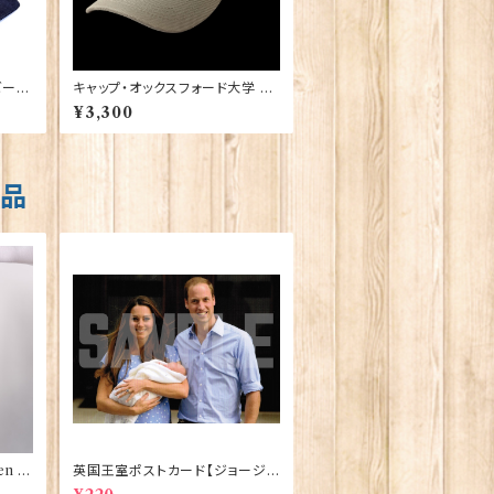
ー】
キャップ・オックスフォード大学 ベ
ージュ【OXFORD Univ.】00193
¥3,300
商品
n El
英国王室ポストカード【ジョージ
ve】
王子ご誕生】Pageantry Postca