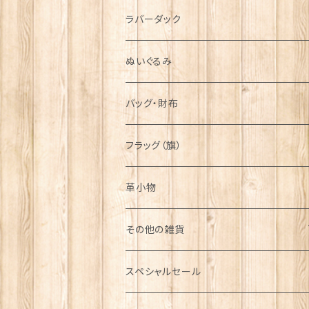
シンボル
ラバーダック
ぬいぐるみ
バッグ・財布
フラッグ（旗）
革小物
その他の雑貨
ミニカー
スペシャルセール