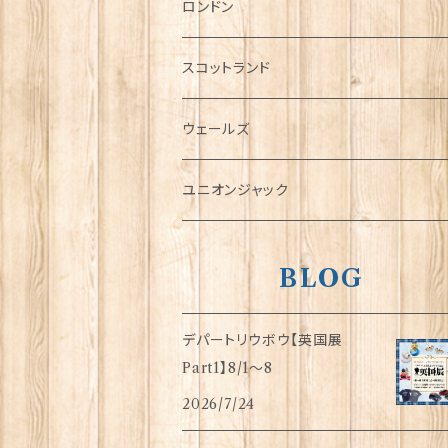
チャーム
ロンドン
犬グッズ
スコットランド
傘
ウェールズ
指貫(シンブル)
ユニオンジャック
BLOG
デパートリウボウ【英国展
Part1】8/1〜8
2026/7/24