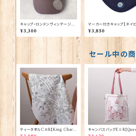
キャップ・ロンドンヴィンテージ
マーカー付きキャップ【ネイビ
00196
00199
¥3,300
¥3,850
セール中の
ティータオルCⅢR【King Charle
キャンバスバッグEⅡR【Quee
sⅢ Coronation】Victoria Egg
izabethⅡ Commemorati