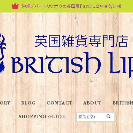
沖縄デパートリウボウの英国展Part1に出店★8/1～8
ORY
BLOG
CONTACT
ABOUT
BRITISH
SHOPPING GUIDE