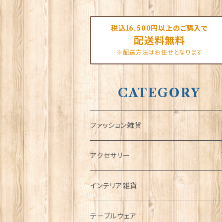
税込16,500円以上のご購入で
配送料無料
※配送方法はお任せとなります
CATEGORY
ファッション雑貨
タータンネクタイ
アクセサリー
帽子
ORTAK
インテリア雑貨
キャップ
Tシャツ
ブローチ
インテリア置物
テーブルウェア