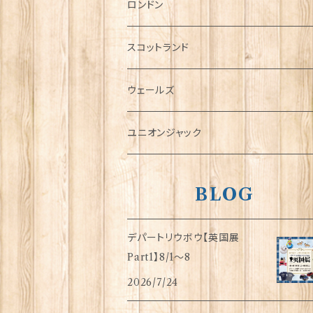
チャーム
ロンドン
犬グッズ
スコットランド
傘
ウェールズ
指貫(シンブル)
ユニオンジャック
BLOG
デパートリウボウ【英国展
Part1】8/1〜8
2026/7/24