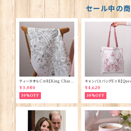
セール中の
ティータオルCⅢR【King Charle
キャンバスバッグEⅡR【Quee
sⅢ Coronation】Victoria Egg
izabethⅡ Commemorati
¥3,080
¥4,620
s 50129
Victoria Eggs 90332
30%OFF
30%OFF