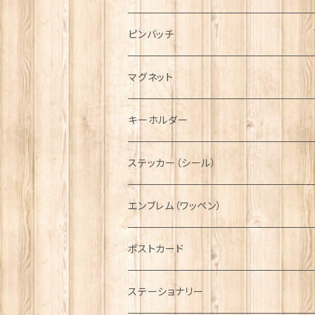
ハンチング帽
マフラー
ペンダント
ラブスプーン
ティータオル
ピンバッチ
キャスケット
タータン【Bronte by Moon】
ラブスプーン【SION LLEWELLYN】
サッシュ
チャーム
ファブリック
ペーパーナプキン
ジェネラルデザイン
マグネット
ディアストーカー
タータン【Glencroft】
ラブスプーン【PAUL CURTIS】
乗り物
スカーフ
その他のアクセサリー
ティーコジー
ミリタリー
キーホルダー
ニット帽
ボタンラップマフラー【Aran Traditions】
動物＆植物
NAVY
ファッションマスク
その他テーブルウェア
ピューター
ステッカー（シール）
国旗＆紋章
AIRFORCE
エンブレム（ワッペン）
音楽＆楽器
ARMY
ポストカード
運動＆人物
ステーショナリー