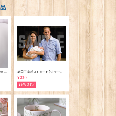
商品
n El
英国王室ポストカード【ジョージ
ve】
王子ご誕生】Pageantry Postca
¥220
rd 90183-JEF100
26%OFF