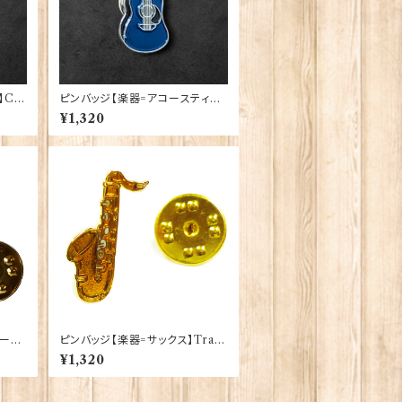
】Ca
ピンバッジ【楽器=アコースティッ
64
クギター】Cadogan 90040-XJ
¥1,320
KB04-57
ター
ピンバッジ【楽器=サックス】Tradi
24
tion 90040-P204
¥1,320