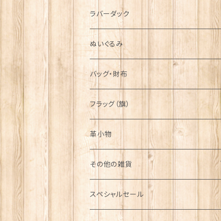
シンボル
ラバーダック
ぬいぐるみ
バッグ・財布
フラッグ（旗）
革小物
その他の雑貨
ミニカー
スペシャルセール