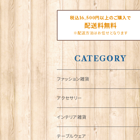
税込16,500円以上のご購入で
配送料無料
※配送方法はお任せとなります
CATEGORY
ファッション雑貨
タータンネクタイ
アクセサリー
帽子
ORTAK
インテリア雑貨
キャップ
Tシャツ
ブローチ
インテリア置物
テーブルウェア