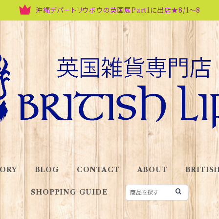
沖縄デパートリウボウの英国展Part1に出店★8/1～8
ORY
BLOG
CONTACT
ABOUT
BRITISH
SHOPPING GUIDE