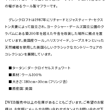
の幅があるウール製マフラーです。
グレンクロフトは1987年にリチャードとジャスティーナ・セクス
トン夫妻によって設立され、ヨークシャー・デールズ国立公園のク
ラパムにある築200年を超えた牛舎を改装した場所に拠点を置
いています。英国産ウール，ハリスツイード，シープスキンといった
天然繊維を使用した英国らしいクラシックなカントリーウェアの
コレクションを展開しています。
■タータン：ダークロイヤルスチュワート
■素材：ウール100％
■大きさ：180cm×30cm（フリンジ含）
■原産国：英国
【WEB販売中以上の在庫があることもございます。ご希望のお客
様は、お気軽にメールやお問い合わせボタンよりお問い合わせ下