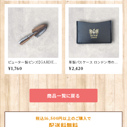
ピューター製ピンズ【GARDEN
革製パスケース ロンドン市の紋
TROWEL】Cadogan 90166-
章入り【Black】R.C.Brady 90
¥1,760
¥2,420
XWTP164
381-Black
商品一覧に戻る
税込16,500円以上のご購入で
配送料無料