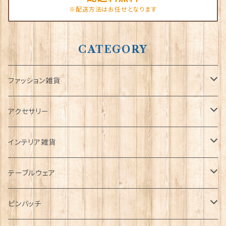
※配送方法はお任せとなります
CATEGORY
ファッション雑貨
タータンネクタイ
アクセサリー
帽子
ORTAK
インテリア雑貨
キャップ
Tシャツ
ブローチ
インテリア置物
テーブルウェア
ハンチング帽
マフラー
ペンダント
ラブスプーン
ティータオル
ピンバッチ