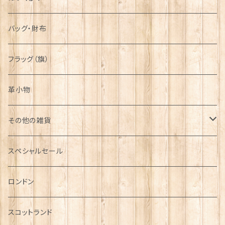
バッグ・財布
フラッグ（旗）
革小物
その他の雑貨
ミニカー
スペシャルセール
チャーム
ロンドン
犬グッズ
スコットランド