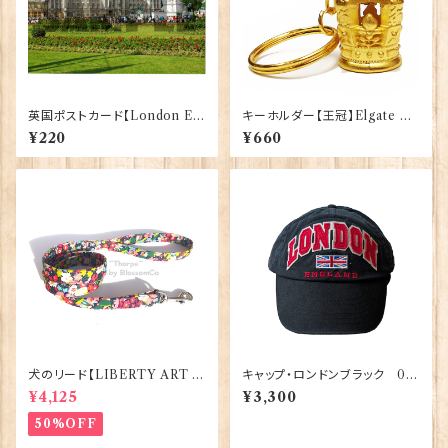
英国ポストカード【London E】
キーホルダー【王冠】Elgate Pr
J.Salmon 90083-042
oducts 90021-F（64832）
¥220
¥660
犬のリード【LIBERTY ART F
キャップ・ロンドンブラック 00
ABRIC=Thorpe】BlossomC
195
¥4,125
¥3,300
o 90294
50%OFF