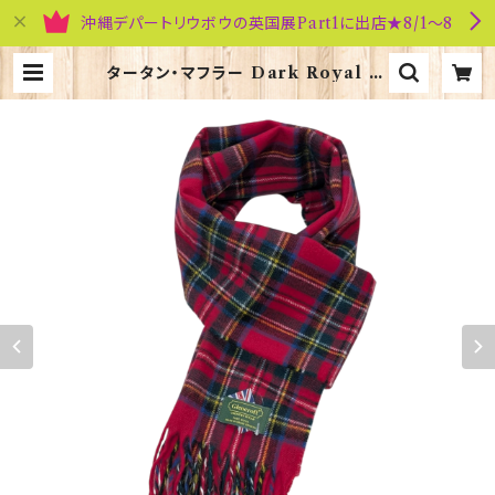
沖縄デパートリウボウの英国展Part1に出店★8/1～8
タータン・マフラー Dark Royal St
ewart 【Glencroft】 00207_DR
S | 英国雑貨専門店ブリティッシュ・ラ
イフ