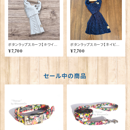
ボタンラップスカーフ【ホワイト】
ボタンラップスカーフ【ネイビー】
Aran Traditions 00176〔SC
Aran Traditions 00176〔SC
¥7,700
¥7,700
AR-23〕
AR-28〕
セール中の商品