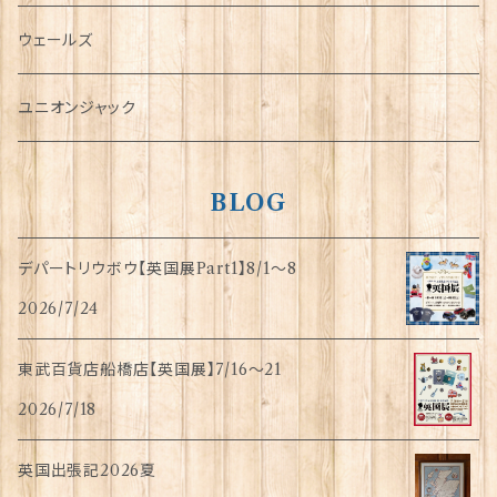
傘
ウェールズ
指貫(シンブル)
ユニオンジャック
BLOG
デパートリウボウ【英国展Part1】8/1〜8
2026/7/24
東武百貨店船橋店【英国展】7/16～21
2026/7/18
英国出張記2026夏