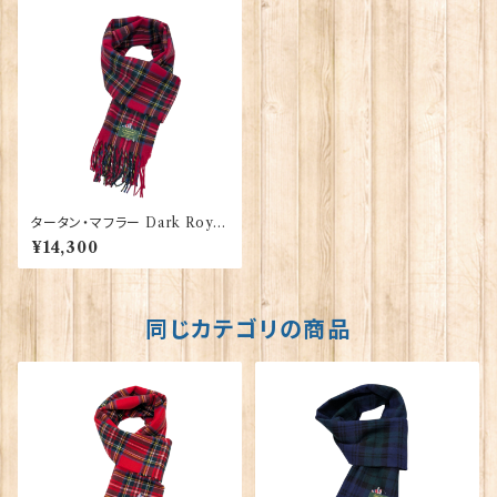
タータン・マフラー Dark Royal
Stewart 【Glencroft】 00207
¥14,300
_DRS
同じカテゴリの商品