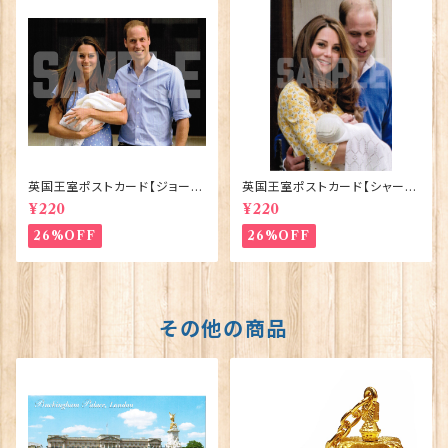
英国王室ポストカード【ジョージ
英国王室ポストカード【シャーロ
王子ご誕生】Pageantry Post
ット王女2】Pageantry Postca
¥220
¥220
card 90183-JEF100
rd 90183-JEF202
26%OFF
26%OFF
その他の商品