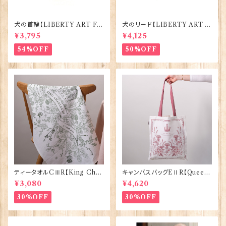
犬の首輪【LIBERTY ART FA
犬のリード【LIBERTY ART F
BRIC=Thorpe】BlossomCo
ABRIC=Thorpe】BlossomC
¥3,795
¥4,125
90295
o 90294
54%OFF
50%OFF
ティータオルCⅢR【King Char
キャンバスバッグEⅡR【Queen
lesⅢ Coronation】Victoria
ElizabethⅡ Commemorativ
¥3,080
¥4,620
Eggs 50129
e】Victoria Eggs 90332
30%OFF
30%OFF