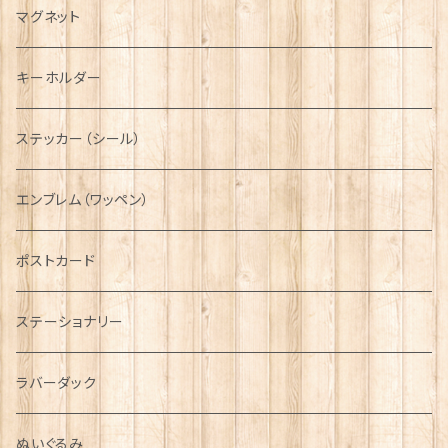
キャスケット
タータン【Bronte by Moon】
ラブスプーン【SION LLEWELLYN】
サッシュ
チャーム
ファブリック
ペーパーナプキン
ジェネラルデザイン
マグネット
ディアストーカー
タータン【Glencroft】
ラブスプーン【PAUL CURTIS】
乗り物
スカーフ
その他のアクセサリー
ティーコジー
ミリタリー
キーホルダー
ニット帽
ボタンラップマフラー【Aran Traditions】
動物＆植物
NAVY
ファッションマスク
その他テーブルウェア
ピューター
ステッカー（シール）
国旗＆紋章
AIRFORCE
エンブレム（ワッペン）
音楽＆楽器
ARMY
ポストカード
運動＆人物
ステーショナリー
シンボル
ラバーダック
ぬいぐるみ