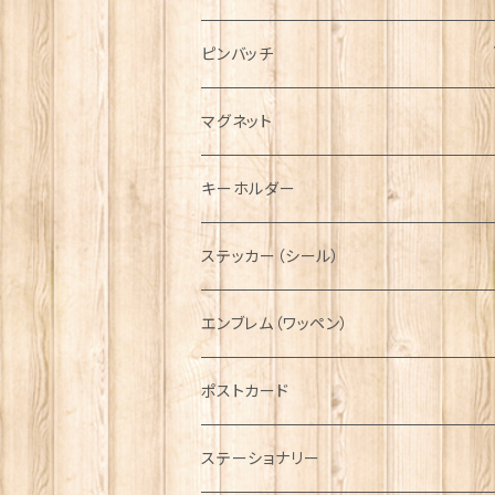
ハンチング帽
マフラー
ペンダント
ラブスプーン
ティータオル
ピンバッチ
キャスケット
タータン【Bronte by Moon】
ラブスプーン【SION LLEWELLYN】
サッシュ
チャーム
ファブリック
ペーパーナプキン
ジェネラルデザイン
マグネット
ディアストーカー
タータン【Glencroft】
ラブスプーン【PAUL CURTIS】
乗り物
スカーフ
その他のアクセサリー
ティーコジー
ミリタリー
キーホルダー
ニット帽
ボタンラップマフラー【Aran Traditions】
動物＆植物
NAVY
ファッションマスク
その他テーブルウェア
ピューター
ステッカー（シール）
国旗＆紋章
AIRFORCE
エンブレム（ワッペン）
音楽＆楽器
ARMY
ポストカード
運動＆人物
ステーショナリー