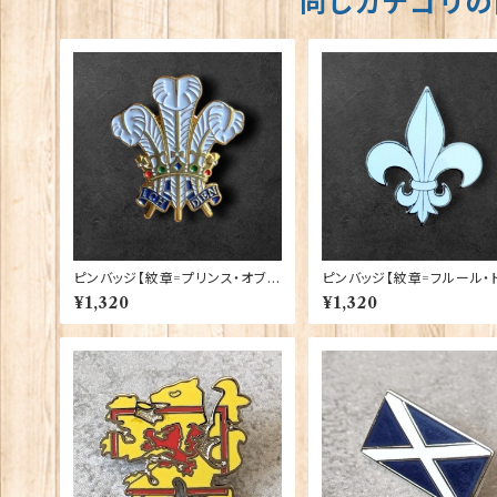
同じカテゴリの
ピンバッジ【紋章=プリンス・オブ・
ピンバッジ【紋章=フルール・
ウェールズ】 Cadogan 90040-
ス】Cadogan 90040-XJKB16-
¥1,320
¥1,320
XJKB12-11
45