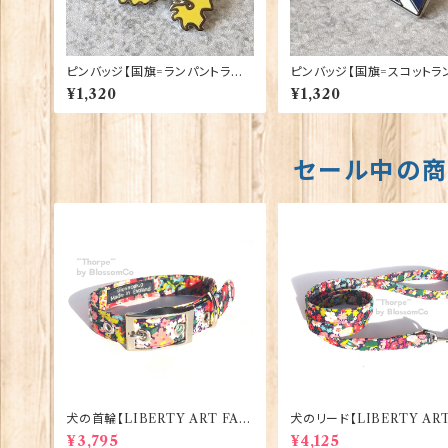
ピンバッジ【国旗=ランパントライ
ピンバッジ【国旗=スコットラ
オンシェイプ】Tradition 90040
Tradition 90040-T926
¥1,320
¥1,320
-T1293
セール中の
犬の首輪【LIBERTY ART FAB
犬のリード【LIBERTY ART
RIC=Thorpe】BlossomCo 90
BRIC=Thorpe】Blossom
¥3,795
¥4,125