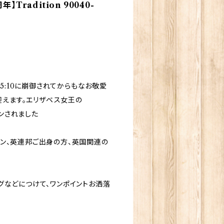
radition 90040-
15:10に崩御されてからもなお敬愛
を迎えます。エリザベス女王の
インされました
ン、英連邦ご出身の方、英国関連の
グなどにつけて、ワンポイントお洒落