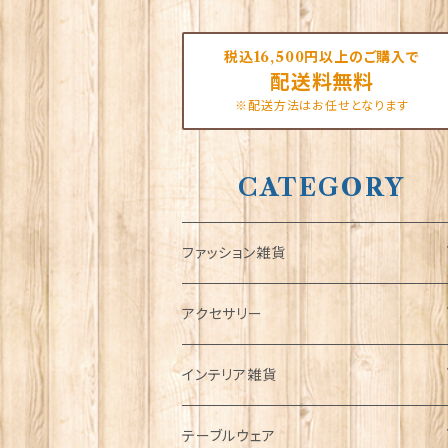
税込16,500円以上のご購入で
配送料無料
※配送方法はお任せとなります
CATEGORY
ファッション雑貨
タータンネクタイ
アクセサリー
帽子
ORTAK
インテリア雑貨
キャップ
Tシャツ
ブローチ
インテリア置物
テーブルウェア