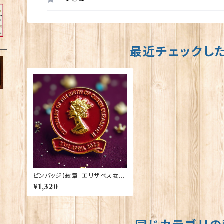
最近チェックし
ピンバッジ【紋章=エリザベス女王
陛下生誕100周年】Tradition 90
¥1,320
040-QU100