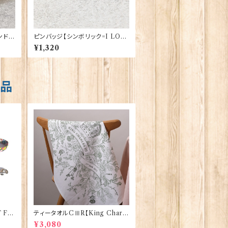
ンド】
ピンバッジ【シンボリック=I LOV
E UK】Tradition 90040-T120
¥1,320
7
商品
 FA
ティータオルCⅢR【King Charle
Co 9
sⅢ Coronation】Victoria Egg
¥3,080