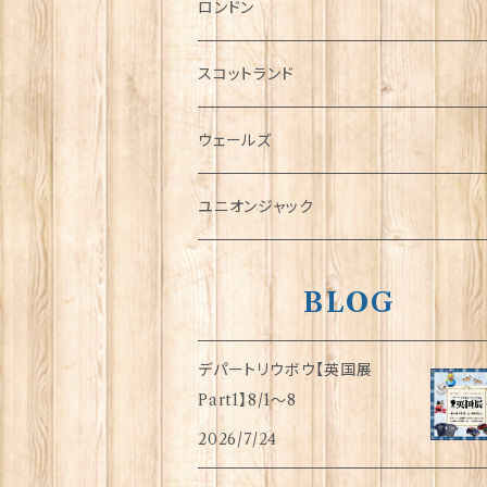
チャーム
ロンドン
犬グッズ
スコットランド
傘
ウェールズ
指貫(シンブル)
ユニオンジャック
BLOG
デパートリウボウ【英国展
Part1】8/1〜8
2026/7/24