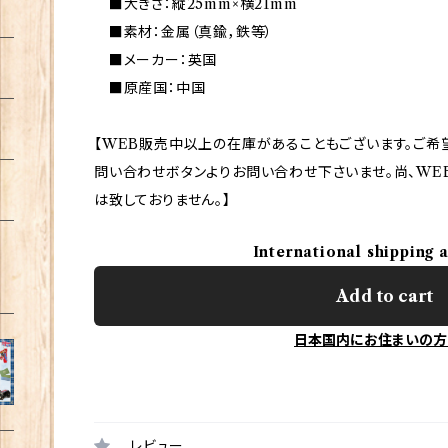
■大きさ：縦25mm×横21mm
■素材：金属（真鍮，鉄等）
■メーカー：英国
■原産国：中国
【WEB販売中以上の在庫があることもございます。ご希
問い合わせボタンよりお問い合わせ下さいませ。尚、WE
は致しておりません。】
International shipping 
Add to cart
日本国内にお住まいの方
レビュー