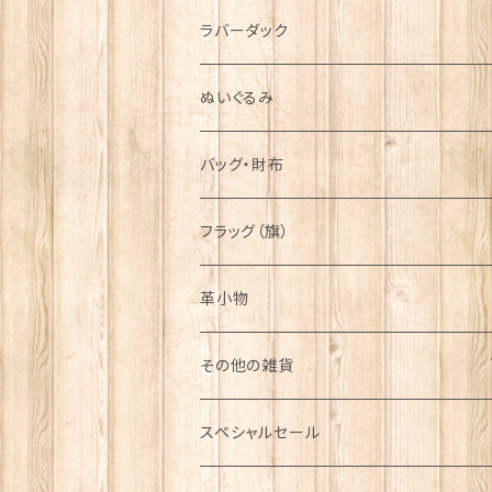
シンボル
ラバーダック
ぬいぐるみ
バッグ・財布
フラッグ（旗）
革小物
その他の雑貨
ミニカー
スペシャルセール