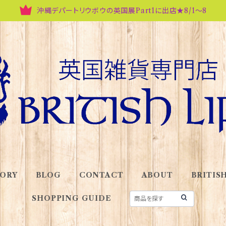
沖縄デパートリウボウの英国展Part1に出店★8/1～8
ORY
BLOG
CONTACT
ABOUT
BRITISH
SHOPPING GUIDE