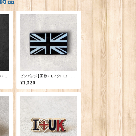
商品
ド・リ
ピンバッジ【国旗=モノクロユニオ
ンジャック】Tradition 90040-T
¥1,320
1321