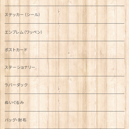
ニット帽
ボタンラップマフラー【Aran Traditions】
動物＆植物
NAVY
ファッションマスク
その他テーブルウェア
ピューター
ステッカー（シール）
国旗＆紋章
AIRFORCE
エンブレム（ワッペン）
音楽＆楽器
ARMY
ポストカード
運動＆人物
ステーショナリー
シンボル
ラバーダック
ぬいぐるみ
バッグ・財布