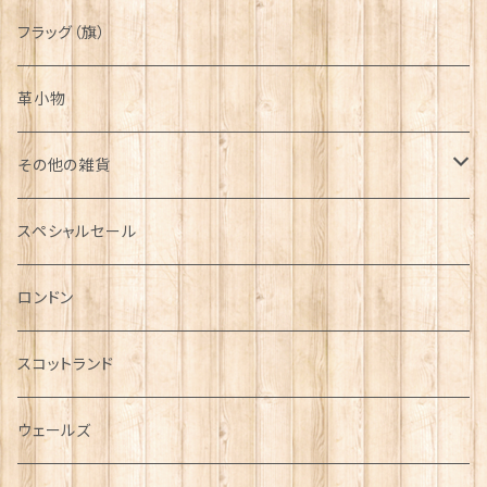
フラッグ（旗）
革小物
その他の雑貨
ミニカー
スペシャルセール
チャーム
ロンドン
犬グッズ
スコットランド
傘
ウェールズ