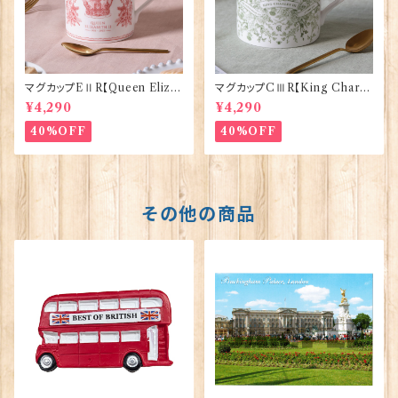
マグカップEⅡR【Queen Eliza
マグカップCⅢR【King Charle
bethⅡ Commemorative】Vi
sⅢ Coronation】Victoria E
¥4,290
¥4,290
ctoria Eggs 50126
ggs 50127
40%OFF
40%OFF
その他の商品