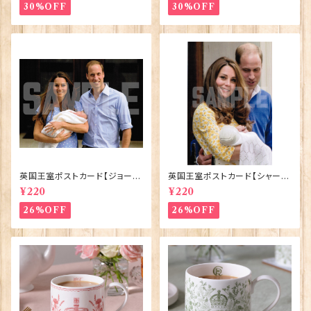
30%OFF
30%OFF
英国王室ポストカード【ジョージ
英国王室ポストカード【シャーロ
王子ご誕生】Pageantry Post
ット王女2】Pageantry Postca
¥220
¥220
card 90183-JEF100
rd 90183-JEF202
26%OFF
26%OFF