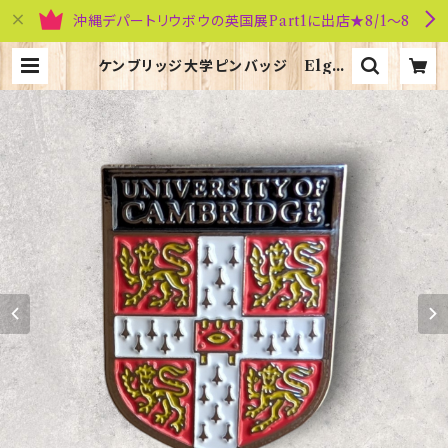
沖縄デパートリウボウの英国展Part1に出店★8/1～8
ケンブリッジ大学ピンバッジ Elgat
e Products 90416 | 英国雑貨専
門店ブリティッシュ・ライフ