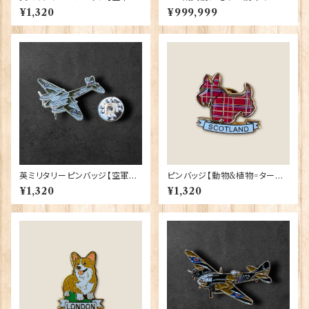
R.A.F Lest We Forget】Trad
い✥
¥1,320
¥999,999
ition 90043-M100
英ミリタリーピンバッジ【空軍=
ピンバッジ【動物&植物=タータ
Mosquito】Cadogan 90043
ンスコティー】Tradition 9004
¥1,320
¥1,320
-XJKB12-52
0-T1130