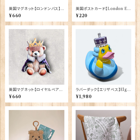
英国マグネット【ロンドンバス】E
英国ポストカード【London E】
lgate Products 90030（130
J.Salmon 90083-042
¥660
¥220
05）
英国マグネット【ロイヤルベア】E
ラバーダック【エリザベス】Elgat
lgate Products 90030（799
e Products 90348（73371）
¥660
¥1,980
13）