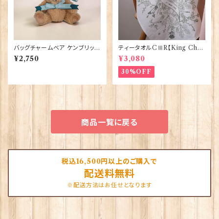
バッグチャームベア ケンブリッジ
ティータオルCⅢR【King Char
大学 Elgate Products 904
lesⅢ Coronation】Victoria
¥2,750
¥3,080
28
Eggs 50129
30%OFF
商品一覧に戻る
税込16,500円以上のご購入で
配送料無料
※配送方法はお任せとなります