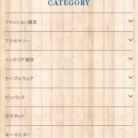
CATEGORY
ファッション雑貨
タータンネクタイ
アクセサリー
帽子
ORTAK
インテリア雑貨
キャップ
Tシャツ
ブローチ
インテリア置物
テーブルウェア
ハンチング帽
マフラー
ペンダント
ラブスプーン
ティータオル
ピンバッチ
キャスケット
タータン【Bronte by Moon】
ラブスプーン【SION LLEWELLYN】
サッシュ
チャーム
ファブリック
ペーパーナプキン
ジェネラルデザイン
マグネット
ディアストーカー
タータン【Glencroft】
ラブスプーン【PAUL CURTIS】
乗り物
スカーフ
その他のアクセサリー
ティーコジー
ミリタリー
キーホルダー