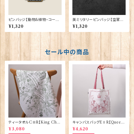
ピンバッジ【動物&植物=コーギ
英ミリタリーピンバッジ【空軍=B
ーロンドン】Tradition 90040
lenheim】Cadogan 90043-X
¥1,320
¥1,320
-T1335
JKB12-57
セール中の商品
ティータオルCⅢR【King Char
キャンバスバッグEⅡR【Queen
lesⅢ Coronation】Victoria
ElizabethⅡ Commemorativ
¥3,080
¥4,620
Eggs 50129
e】Victoria Eggs 90332