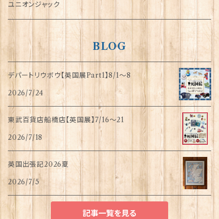
指貫(シンブル)
ユニオンジャック
BLOG
デパートリウボウ【英国展Part1】8/1〜8
2026/7/24
東武百貨店船橋店【英国展】7/16～21
2026/7/18
英国出張記2026夏
2026/7/5
記事一覧を見る