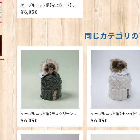
ケーブルニット帽【マスタード】 Ar
an Traditions 00213-MS〔HA
¥6,050
T-583〕
同じカテゴリの
ケーブルニット帽【モスグリーン】
ケーブルニット帽【ホワイト】 A
Aran Traditions 00213-MG
Traditions 00213-WH〔
¥6,050
¥6,050
〔HAT-806〕
469〕