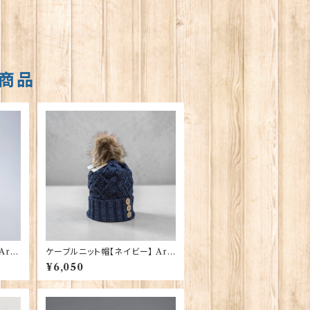
商品
ran
ケーブルニット帽【ネイビー】 Ara
HAT-
n Traditions 00213-NV〔HAT
¥6,050
-805〕