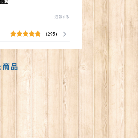
向け
通報する
(295)
た商品