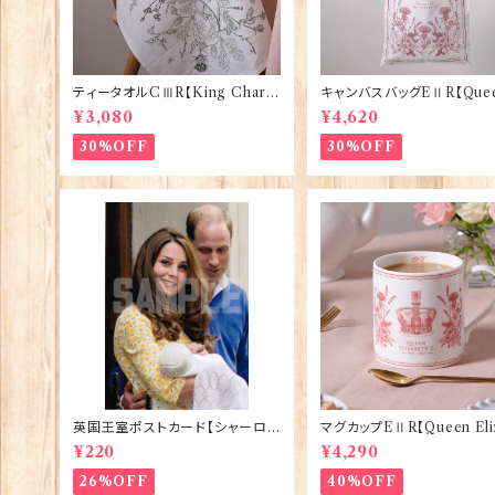
ティータオルCⅢR【King Charle
キャンバスバッグEⅡR【Quee
sⅢ Coronation】Victoria Egg
izabethⅡ Commemorati
¥3,080
¥4,620
s 50129
Victoria Eggs 90332
30%OFF
30%OFF
英国王室ポストカード【シャーロッ
マグカップEⅡR【Queen Eli
ト王女2】Pageantry Postcard
thⅡ Commemorative】Vi
¥220
¥4,290
90183-JEF202
ia Eggs 50126
26%OFF
40%OFF