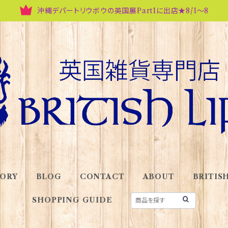
沖縄デパートリウボウの英国展Part1に出店★8/1～8
ORY
BLOG
CONTACT
ABOUT
BRITISH
SHOPPING GUIDE