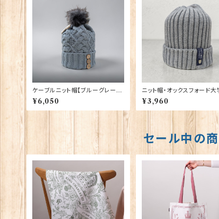
ケーブルニット帽【ブルーグレー】
ニット帽・オックスフォード大
Aran Traditions 00213-BG
レー】 00217
¥6,050
¥3,960
〔HAT-453〕
セール中の