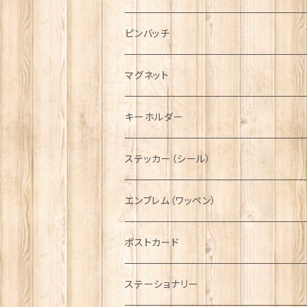
ハンチング帽
マフラー
ペンダント
ラブスプーン
ティータオル
ピンバッチ
キャスケット
タータン【Bronte by Moon】
ラブスプーン【SION LLEWELLYN】
サッシュ
チャーム
ファブリック
ペーパーナプキン
ジェネラルデザイン
マグネット
ディアストーカー
タータン【Glencroft】
ラブスプーン【PAUL CURTIS】
乗り物
スカーフ
その他のアクセサリー
ティーコジー
ミリタリー
キーホルダー
ニット帽
ボタンラップマフラー【Aran Traditions】
動物＆植物
NAVY
ファッションマスク
その他テーブルウェア
ピューター
ステッカー（シール）
国旗＆紋章
AIRFORCE
エンブレム（ワッペン）
音楽＆楽器
ARMY
ポストカード
運動＆人物
ステーショナリー