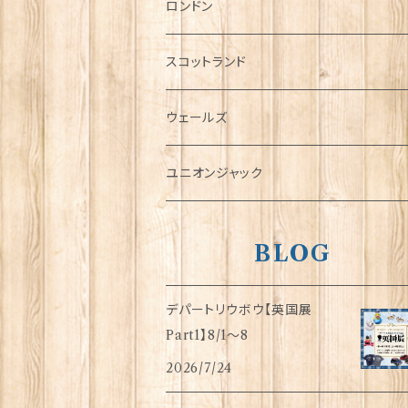
チャーム
ロンドン
犬グッズ
スコットランド
傘
ウェールズ
指貫(シンブル)
ユニオンジャック
BLOG
デパートリウボウ【英国展
Part1】8/1〜8
2026/7/24