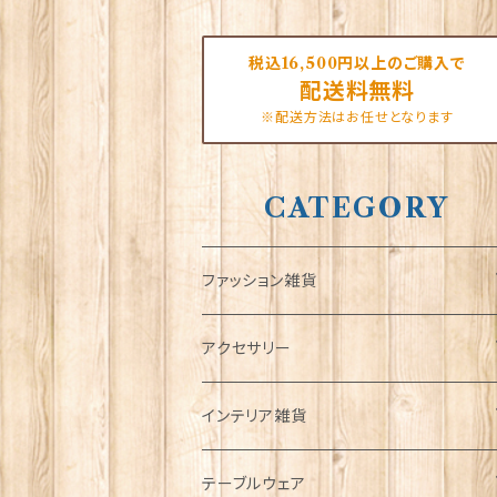
税込16,500円以上のご購入で
配送料無料
※配送方法はお任せとなります
CATEGORY
ファッション雑貨
タータンネクタイ
アクセサリー
帽子
ORTAK
インテリア雑貨
キャップ
Tシャツ
ブローチ
インテリア置物
テーブルウェア