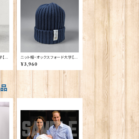
学【グ
ニット帽・オックスフォード大学【ネ
イビー】 00216
¥3,960
商品