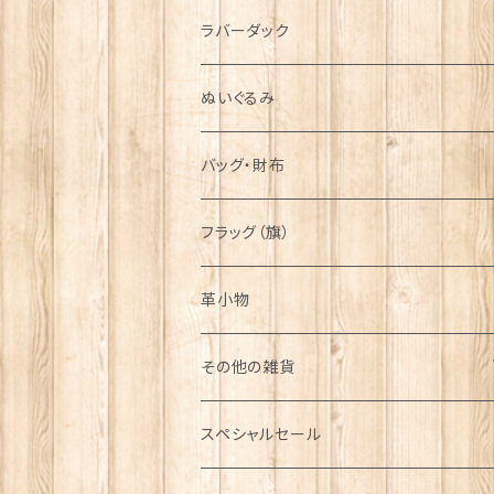
シンボル
ラバーダック
ぬいぐるみ
バッグ・財布
フラッグ（旗）
革小物
その他の雑貨
ミニカー
スペシャルセール