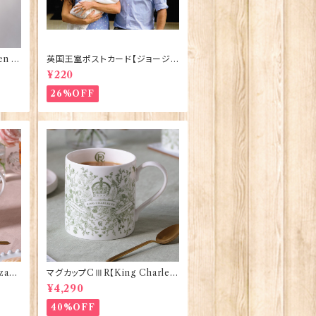
n El
英国王室ポストカード【ジョージ
ve】
王子ご誕生】Pageantry Postca
¥220
rd 90183-JEF100
26%OFF
zabe
マグカップCⅢR【King Charles
ctor
Ⅲ Coronation】Victoria Eggs
¥4,290
50127
40%OFF