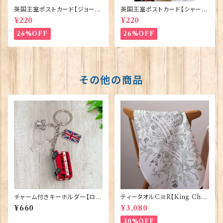
英国王室ポストカード【ジョージ
英国王室ポストカード【シャーロ
王子ご誕生】Pageantry Post
ット王女2】Pageantry Postca
¥220
¥220
card 90183-JEF100
rd 90183-JEF202
26%OFF
26%OFF
その他の商品
チャーム付きキーホルダー【ロン
ティータオルCⅢR【King Char
ドンバス】A&S Gift 90422
lesⅢ Coronation】Victoria
¥660
¥3,080
Eggs 50129
30%OFF