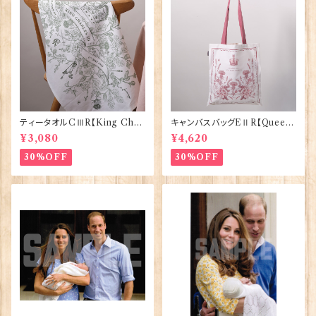
ティータオルCⅢR【King Char
キャンバスバッグEⅡR【Queen
lesⅢ Coronation】Victoria
ElizabethⅡ Commemorativ
¥3,080
¥4,620
Eggs 50129
e】Victoria Eggs 90332
30%OFF
30%OFF