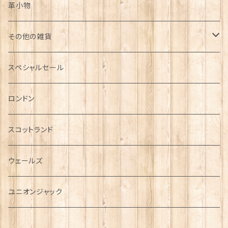
革小物
その他の雑貨
ミニカー
スペシャルセール
チャーム
ロンドン
犬グッズ
スコットランド
傘
ウェールズ
指貫(シンブル)
ユニオンジャック