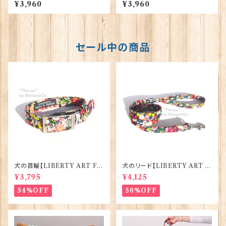
【グレー】 00217
【ネイビー】 00216
¥3,960
¥3,960
セール中の商品
犬の首輪【LIBERTY ART FA
犬のリード【LIBERTY ART F
BRIC=Thorpe】BlossomCo
ABRIC=Thorpe】BlossomC
¥3,795
¥4,125
90295
o 90294
54%OFF
50%OFF