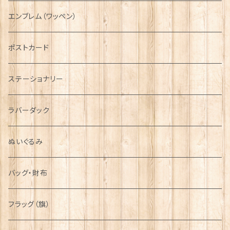
国旗＆紋章
AIRFORCE
エンブレム（ワッペン）
音楽＆楽器
ARMY
ポストカード
運動＆人物
ステーショナリー
シンボル
ラバーダック
ぬいぐるみ
バッグ・財布
フラッグ（旗）