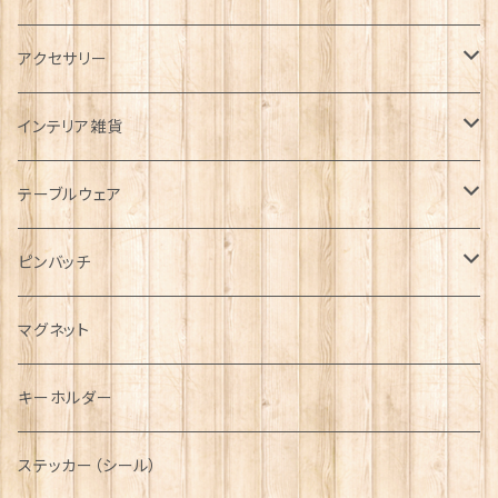
タータンネクタイ
アクセサリー
帽子
ORTAK
インテリア雑貨
キャップ
Tシャツ
ブローチ
インテリア置物
テーブルウェア
ハンチング帽
マフラー
ペンダント
ラブスプーン
ティータオル
ピンバッチ
キャスケット
タータン【Bronte by Moon】
ラブスプーン【SION LLEWELLYN】
サッシュ
チャーム
ファブリック
ペーパーナプキン
ジェネラルデザイン
マグネット
ディアストーカー
タータン【Glencroft】
ラブスプーン【PAUL CURTIS】
乗り物
スカーフ
その他のアクセサリー
ティーコジー
ミリタリー
キーホルダー
ニット帽
ボタンラップマフラー【Aran Traditions】
動物＆植物
NAVY
ファッションマスク
その他テーブルウェア
ピューター
ステッカー（シール）