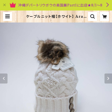
沖縄デパートリウボウの英国展Part1に出店★8/1～8
ケーブルニット帽【ホワイト】 Aran
Traditions 00213-WH〔HAT-4
69〕 | 英国雑貨専門店ブリティッシ
ュ・ライフ