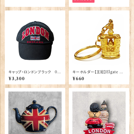
キャップ・ロンドンブラック 00
キーホルダー【王冠】Elgate Pr
195
oducts 90021-F（64832）
¥3,300
¥660