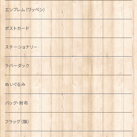
国旗＆紋章
AIRFORCE
エンブレム（ワッペン）
音楽＆楽器
ARMY
ポストカード
運動＆人物
ステーショナリー
シンボル
ラバーダック
ぬいぐるみ
バッグ・財布
フラッグ（旗）