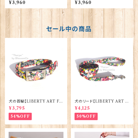
【グレー】 00217
【ネイビー】 00216
¥3,960
¥3,960
セール中の商品
犬の首輪【LIBERTY ART FA
犬のリード【LIBERTY ART F
BRIC=Thorpe】BlossomCo
ABRIC=Thorpe】BlossomC
¥3,795
¥4,125
90295
o 90294
54%OFF
50%OFF