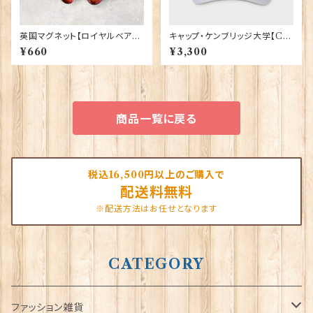
英国マグネット【ロイヤルベア】E
キャップ・ケンブリッジ大学【Ca
lgate Products 90030（799
mbridge Univ.】00215
¥660
¥3,300
13）
商品一覧に戻る
税込16,500円以上のご購入で
配送料無料
※配送方法はお任せとなります
CATEGORY
ファッション雑貨