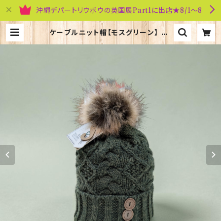
沖縄デパートリウボウの英国展Part1に出店★8/1～8
ケーブルニット帽【モスグリーン】 Ar
an Traditions 00213-MG〔HA
T-806〕 | 英国雑貨専門店ブリティッ
シュ・ライフ