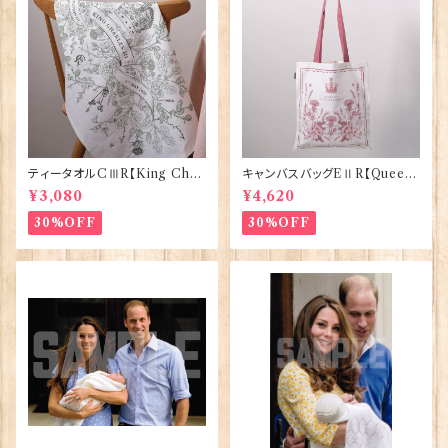
ティータオルCⅢR【King Char
キャンバスバッグEⅡR【Queen
lesⅢ Coronation】Victoria
ElizabethⅡ Commemorativ
¥3,080
¥4,620
Eggs 50129
e】Victoria Eggs 90332
30%OFF
30%OFF