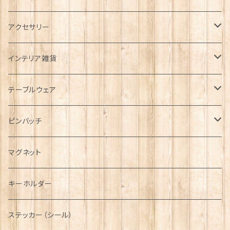
タータンネクタイ
アクセサリー
帽子
ORTAK
インテリア雑貨
キャップ
Tシャツ
ブローチ
インテリア置物
テーブルウェア
ハンチング帽
マフラー
ペンダント
ラブスプーン
ティータオル
ピンバッチ
キャスケット
タータン【Bronte by Moon】
ラブスプーン【SION LLEWELLYN】
サッシュ
チャーム
ファブリック
ペーパーナプキン
ジェネラルデザイン
マグネット
ディアストーカー
タータン【Glencroft】
ラブスプーン【PAUL CURTIS】
乗り物
スカーフ
その他のアクセサリー
ティーコジー
ミリタリー
キーホルダー
ニット帽
ボタンラップマフラー【Aran Traditions】
動物＆植物
NAVY
ファッションマスク
その他テーブルウェア
ピューター
ステッカー（シール）