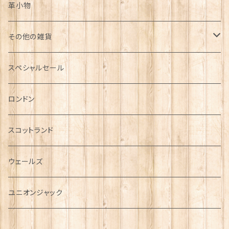
革小物
その他の雑貨
ミニカー
スペシャルセール
チャーム
ロンドン
犬グッズ
スコットランド
傘
ウェールズ
指貫(シンブル)
ユニオンジャック