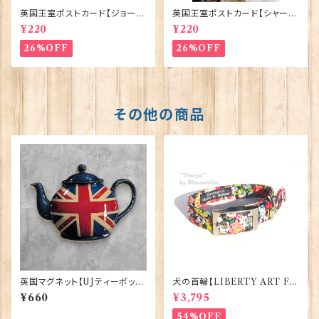
英国王室ポストカード【ジョージ
英国王室ポストカード【シャーロ
王子ご誕生】Pageantry Post
ット王女2】Pageantry Postca
¥220
¥220
card 90183-JEF100
rd 90183-JEF202
26%OFF
26%OFF
その他の商品
英国マグネット【UJティーポッ
犬の首輪【LIBERTY ART FA
ト】Elgate Products 90030
BRIC=Thorpe】BlossomCo
¥660
¥3,795
90295
54%OFF