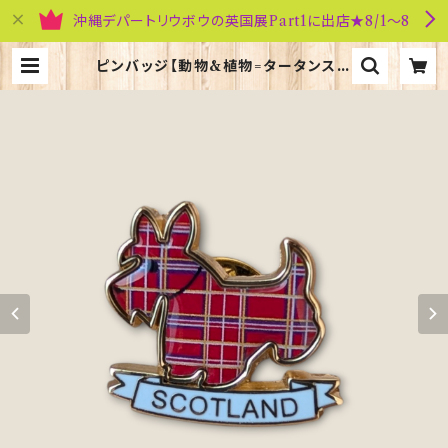
沖縄デパートリウボウの英国展Part1に出店★8/1～8
ピンバッジ【動物&植物=タータンスコ
ティー】Tradition 90040-T1130
| 英国雑貨専門店ブリティッシュ・ライ
フ