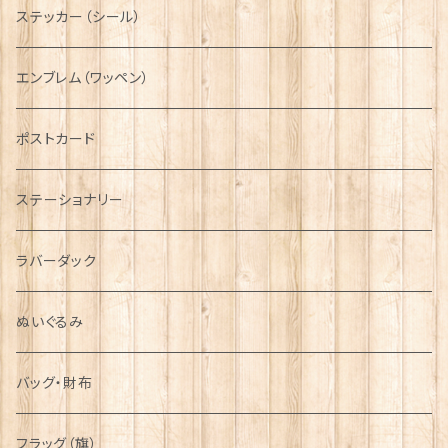
ボタンラップマフラー【Aran Traditions】
動物＆植物
NAVY
ファッションマスク
その他テーブルウェア
ピューター
ステッカー（シール）
国旗＆紋章
AIRFORCE
エンブレム（ワッペン）
音楽＆楽器
ARMY
ポストカード
運動＆人物
ステーショナリー
シンボル
ラバーダック
ぬいぐるみ
バッグ・財布
フラッグ（旗）