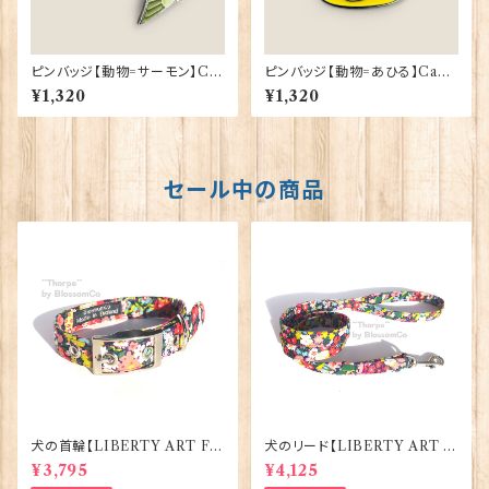
ピンバッジ【動物=サーモン】Ca
ピンバッジ【動物=あひる】Cado
dogan 90040-XJKB02-48
gan 90040-XJKB17-30
¥1,320
¥1,320
セール中の商品
犬の首輪【LIBERTY ART FA
犬のリード【LIBERTY ART F
BRIC=Thorpe】BlossomCo
ABRIC=Thorpe】BlossomC
¥3,795
¥4,125
90295
o 90294