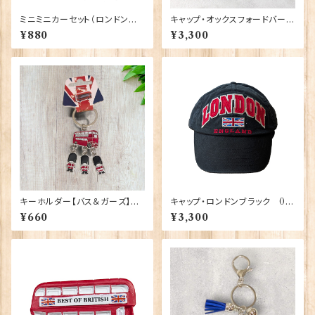
ミニミニカーセット（ロンドンバ
キャップ・オックスフォードバーガ
ス＆ブラックキャブ） Elgate Pr
ンディ 00189
¥880
¥3,300
oducts 90322
キーホルダー【バス＆ガーズ】A&
キャップ・ロンドンブラック 00
S Gift 90425
195
¥660
¥3,300