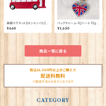
英国マグネット【ロンドンバス】E
バッグチャーム・UJハート Elgat
lgate Products 90030（130
e Products 90421
¥660
¥1,650
05）
商品一覧に戻る
税込16,500円以上のご購入で
配送料無料
※配送方法はお任せとなります
CATEGORY