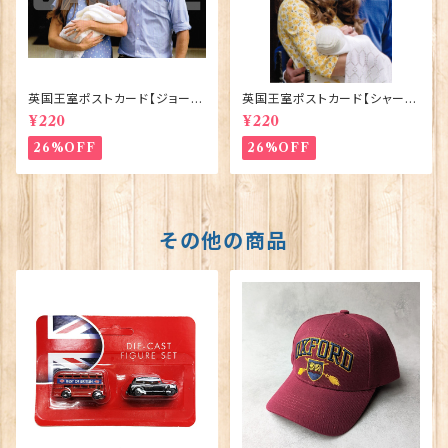
英国王室ポストカード【ジョージ
英国王室ポストカード【シャーロ
王子ご誕生】Pageantry Post
ット王女2】Pageantry Postca
¥220
¥220
card 90183-JEF100
rd 90183-JEF202
26%OFF
26%OFF
その他の商品