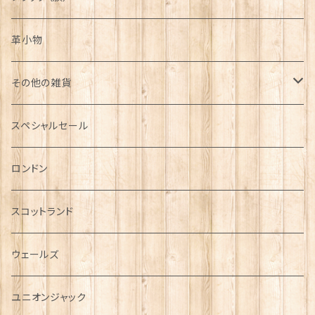
革小物
その他の雑貨
ミニカー
スペシャルセール
チャーム
ロンドン
犬グッズ
スコットランド
傘
ウェールズ
指貫(シンブル)
ユニオンジャック