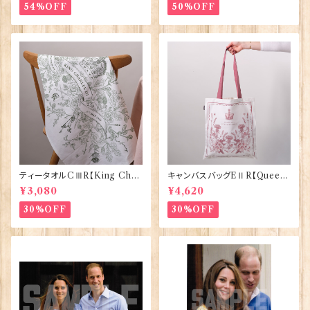
54%OFF
50%OFF
ティータオルCⅢR【King Char
キャンバスバッグEⅡR【Queen
lesⅢ Coronation】Victoria
ElizabethⅡ Commemorativ
¥3,080
¥4,620
Eggs 50129
e】Victoria Eggs 90332
30%OFF
30%OFF