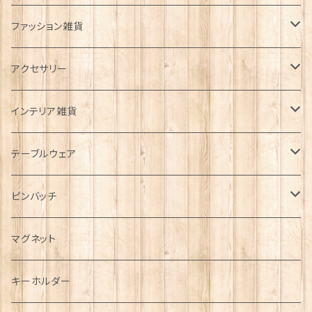
ファッション雑貨
タータンネクタイ
アクセサリー
帽子
ORTAK
インテリア雑貨
キャップ
Tシャツ
ブローチ
インテリア置物
テーブルウェア
ハンチング帽
マフラー
ペンダント
ラブスプーン
ティータオル
ピンバッチ
キャスケット
タータン【Bronte by Moon】
ラブスプーン【SION LLEWELLYN】
サッシュ
チャーム
ファブリック
ペーパーナプキン
ジェネラルデザイン
マグネット
ディアストーカー
タータン【Glencroft】
ラブスプーン【PAUL CURTIS】
乗り物
スカーフ
その他のアクセサリー
ティーコジー
ミリタリー
キーホルダー
ニット帽