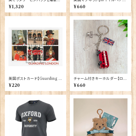
rown & Anchor】Tradition
lgate Products 90030（799
¥1,320
¥660
90043-M002
13）
英国ポストカード【Guarding L
チャーム付きキーホルダー【ロン
ondon】Jadges 90339-04
ドンバス】A&S Gift 90422
¥220
¥660