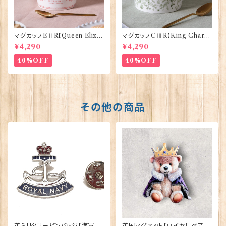
マグカップEⅡR【Queen Eliza
マグカップCⅢR【King Charle
bethⅡ Commemorative】Vi
sⅢ Coronation】Victoria E
¥4,290
¥4,290
ctoria Eggs 50126
ggs 50127
40%OFF
40%OFF
その他の商品
英ミリタリーピンバッジ【海軍=C
英国マグネット【ロイヤルベア】E