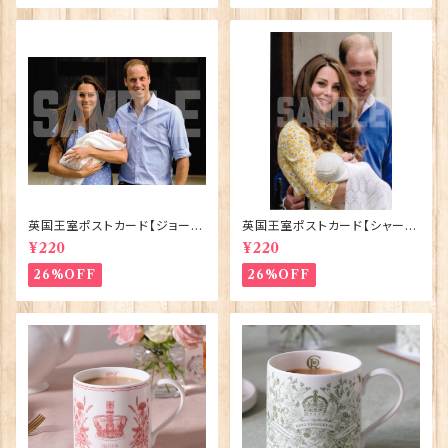
英国王室ポストカード【ジョージ
英国王室ポストカード【シャーロ
王子ご誕生】Pageantry Post
ット王女2】Pageantry Postca
¥220
¥220
card 90183-JEF100
rd 90183-JEF202
26%OFF
26%OFF