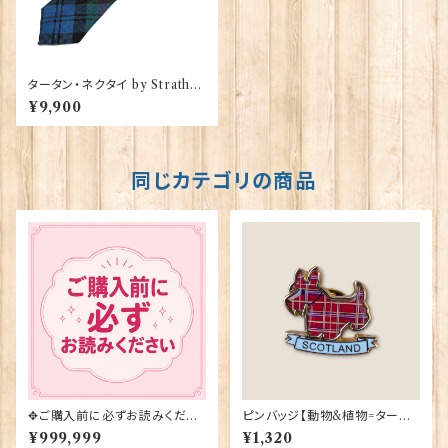
タータン・ネクタイ by Strathm
ore【Baird O.C.】00092-00
¥9,900
5
同じカテゴリの商品
✥ご購入前に必ずお読みくださ
ピンバッジ【動物&植物=タータ
い✥
ンスコティー】Tradition 9004
¥999,999
¥1,320
0-T1130