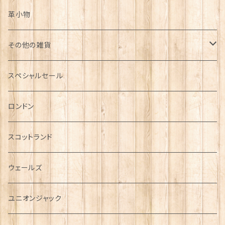
革小物
その他の雑貨
ミニカー
スペシャルセール
チャーム
ロンドン
犬グッズ
スコットランド
傘
ウェールズ
指貫(シンブル)
ユニオンジャック