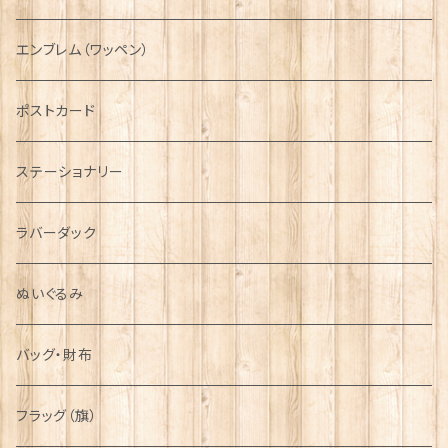
国旗＆紋章
AIRFORCE
エンブレム（ワッペン）
音楽＆楽器
ARMY
ポストカード
運動＆人物
ステーショナリー
シンボル
ラバーダック
ぬいぐるみ
バッグ・財布
フラッグ（旗）