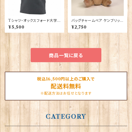
Tシャツ・オックスフォード大学
バッグチャームベア ケンブリッジ
【グレー】 00220
大学 Elgate Products 904
¥5,500
¥2,750
28
商品一覧に戻る
税込16,500円以上のご購入で
配送料無料
※配送方法はお任せとなります
CATEGORY