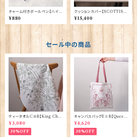
チャーム付きボールペン【ハイラ
クッションカバー【SCOTTISH
ンド・カウ】Euro Stick 90394
LION】Woven Magic 40165
¥880
¥15,400
セール中の商品
ティータオルCⅢR【King Char
キャンバスバッグEⅡR【Queen
lesⅢ Coronation】Victoria
ElizabethⅡ Commemorativ
¥3,080
¥4,620
Eggs 50129
e】Victoria Eggs 90332
30%OFF
30%OFF