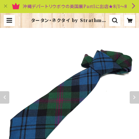
沖縄デパートリウボウの英国展Part1に出店★8/1～8
タータン・ネクタイ by Strathmor
e【Baird O.C.】00092-005 | 英
国雑貨専門店ブリティッシュ・ライフ