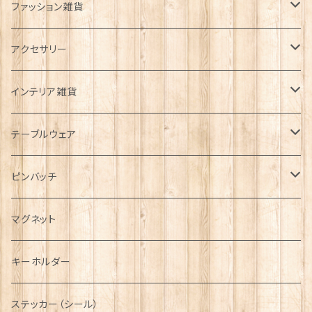
ファッション雑貨
タータンネクタイ
アクセサリー
帽子
ORTAK
インテリア雑貨
キャップ
Tシャツ
ブローチ
インテリア置物
テーブルウェア
ハンチング帽
マフラー
ペンダント
ラブスプーン
ティータオル
ピンバッチ
キャスケット
タータン【Bronte by Moon】
ラブスプーン【SION LLEWELLYN】
サッシュ
チャーム
ファブリック
ペーパーナプキン
ジェネラルデザイン
マグネット
ディアストーカー
タータン【Glencroft】
ラブスプーン【PAUL CURTIS】
乗り物
スカーフ
その他のアクセサリー
ティーコジー
ミリタリー
キーホルダー
ニット帽
ボタンラップマフラー【Aran Traditions】
動物＆植物
NAVY
ファッションマスク
その他テーブルウェア
ピューター
ステッカー（シール）