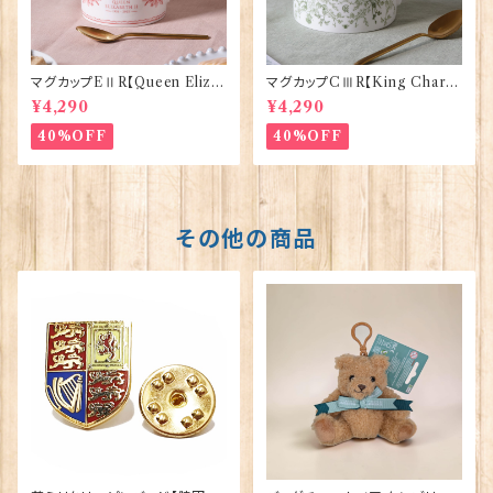
マグカップEⅡR【Queen Eliza
マグカップCⅢR【King Charle
bethⅡ Commemorative】Vi
sⅢ Coronation】Victoria E
¥4,290
¥4,290
ctoria Eggs 50126
ggs 50127
40%OFF
40%OFF
その他の商品