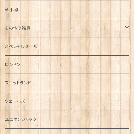
革小物
その他の雑貨
ミニカー
スペシャルセール
チャーム
ロンドン
犬グッズ
スコットランド
傘
ウェールズ
指貫(シンブル)
ユニオンジャック