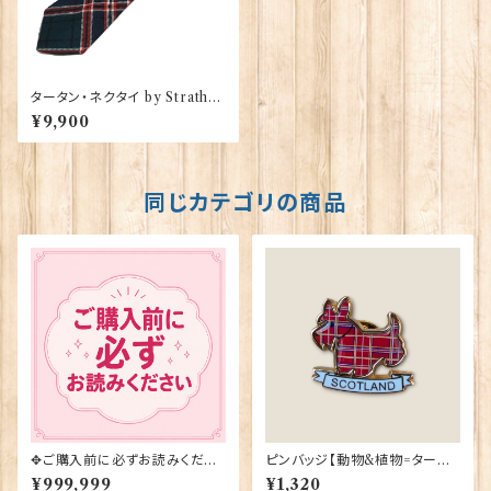
タータン・ネクタイ by Strathm
ore【MacFarlane Hunting】
¥9,900
00092-040
同じカテゴリの商品
✥ご購入前に必ずお読みくださ
ピンバッジ【動物&植物=タータ
い✥
ンスコティー】Tradition 9004
¥999,999
¥1,320