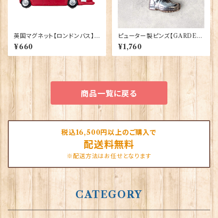
英国マグネット【ロンドンバス】E
ピューター製ピンズ【GARDEN
lgate Products 90030（130
BOOT】Cadogan 90166-X
¥660
¥1,760
05）
WTP166
商品一覧に戻る
税込16,500円以上のご購入で
配送料無料
※配送方法はお任せとなります
CATEGORY