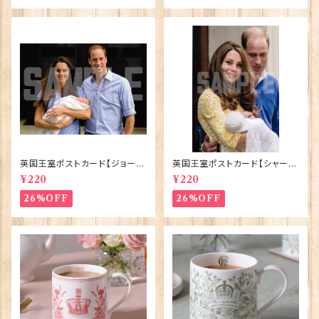
英国王室ポストカード【ジョージ
英国王室ポストカード【シャーロ
王子ご誕生】Pageantry Post
ット王女2】Pageantry Postca
¥220
¥220
card 90183-JEF100
rd 90183-JEF202
26%OFF
26%OFF