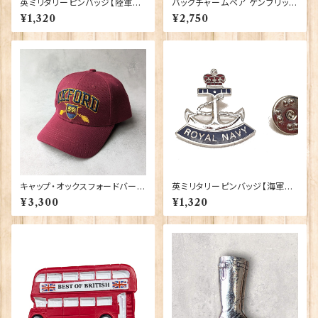
英ミリタリーピンバッジ【陸軍=R
バッグチャームベア ケンブリッジ
oyal Cypher】Tradition 900
大学 Elgate Products 904
¥1,320
¥2,750
43-M040
28
キャップ・オックスフォードバーガ
英ミリタリーピンバッジ【海軍=C
ンディ 00189
rown & Anchor】Tradition
¥3,300
¥1,320
90043-M002