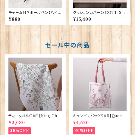
チャーム付きボールペン【ハイラ
クッションカバー【SCOTTISH
ンド・カウ】Euro Stick 90394
LION】Woven Magic 40165
¥880
¥15,400
セール中の商品
ティータオルCⅢR【King Char
キャンバスバッグEⅡR【Queen
lesⅢ Coronation】Victoria
ElizabethⅡ Commemorativ
¥3,080
¥4,620
Eggs 50129
e】Victoria Eggs 90332
30%OFF
30%OFF