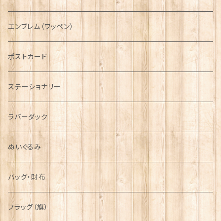
国旗＆紋章
AIRFORCE
エンブレム（ワッペン）
音楽＆楽器
ARMY
ポストカード
運動＆人物
ステーショナリー
シンボル
ラバーダック
ぬいぐるみ
バッグ・財布
フラッグ（旗）