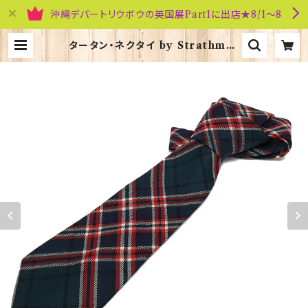
沖縄デパートリウボウの英国展Part1に出店★8/1～8
タータン・ネクタイ by Strathmor
e【MacFarlane Hunting】0009
2-040 | 英国雑貨専門店ブリティッシ
ュ・ライフ