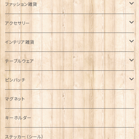
ファッション雑貨
タータンネクタイ
アクセサリー
帽子
ORTAK
インテリア雑貨
キャップ
Tシャツ
ブローチ
インテリア置物
テーブルウェア
ハンチング帽
マフラー
ペンダント
ラブスプーン
ティータオル
ピンバッチ
キャスケット
タータン【Bronte by Moon】
ラブスプーン【SION LLEWELLYN】
サッシュ
チャーム
ファブリック
ペーパーナプキン
ジェネラルデザイン
マグネット
ディアストーカー
タータン【Glencroft】
ラブスプーン【PAUL CURTIS】
乗り物
スカーフ
その他のアクセサリー
ティーコジー
ミリタリー
キーホルダー
ニット帽
ボタンラップマフラー【Aran Traditions】
動物＆植物
NAVY
ファッションマスク
その他テーブルウェア
ピューター
ステッカー（シール）