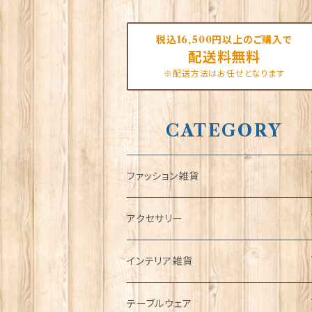
税込16,500円以上のご購入で
配送料無料
※配送方法はお任せとなります
CATEGORY
ファッション雑貨
タータンネクタイ
アクセサリー
帽子
ORTAK
インテリア雑貨
キャップ
Tシャツ
ブローチ
インテリア置物
テーブルウェア