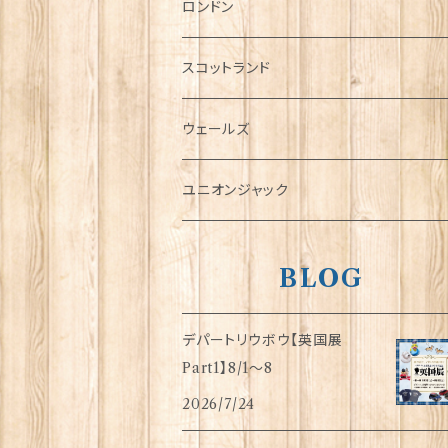
チャーム
ロンドン
犬グッズ
スコットランド
傘
ウェールズ
指貫(シンブル)
ユニオンジャック
BLOG
デパートリウボウ【英国展
Part1】8/1〜8
2026/7/24