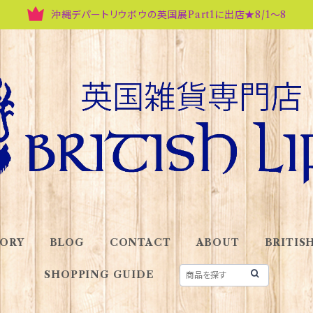
沖縄デパートリウボウの英国展Part1に出店★8/1～8
ORY
BLOG
CONTACT
ABOUT
BRITISH
SHOPPING GUIDE