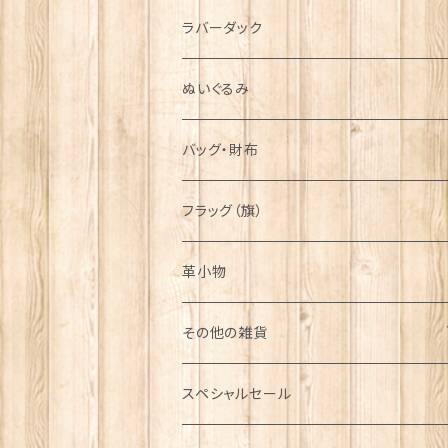
シンボル
ラバーダック
ぬいぐるみ
バッグ・財布
フラッグ（旗）
革小物
その他の雑貨
ミニカー
スペシャルセール