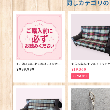
同じカテゴリの
✥ご購入前に必ずお読みください
★送料無料★マルチブランケ
✥
【DRESS STEWART】Bron
¥999,999
¥19,360
y Moon 00185-B
20%OFF