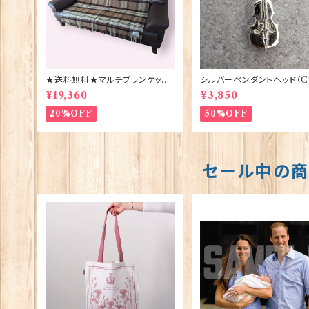
★送料無料★マルチブランケット
シルバーペンダントヘッド（C
【CAMEL STEWART】Bronte
バイオリン ORTAK 70160
¥19,360
¥3,850
by Moon 00185-A
20%OFF
50%OFF
セール中の