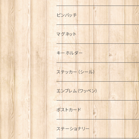
ハンチング帽
マフラー
ペンダント
ラブスプーン
ティータオル
ピンバッチ
キャスケット
タータン【Bronte by Moon】
ラブスプーン【SION LLEWELLYN】
サッシュ
チャーム
ファブリック
ペーパーナプキン
ジェネラルデザイン
マグネット
ディアストーカー
タータン【Glencroft】
ラブスプーン【PAUL CURTIS】
乗り物
スカーフ
その他のアクセサリー
ティーコジー
ミリタリー
キーホルダー
ニット帽
ボタンラップマフラー【Aran Traditions】
動物＆植物
NAVY
ファッションマスク
その他テーブルウェア
ピューター
ステッカー（シール）
国旗＆紋章
AIRFORCE
エンブレム（ワッペン）
音楽＆楽器
ARMY
ポストカード
運動＆人物
ステーショナリー