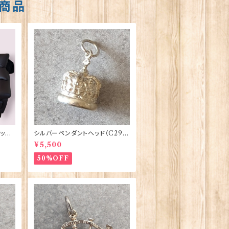
商品
ット
シルバーペンダントヘッド（C291）
te b
王冠 ORTAK 70165
¥5,500
50%OFF