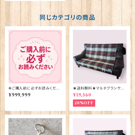
同じカテゴリの商品
✥ご購入前に必ずお読みくださ
★送料無料★マルチブランケット
い✥
【DRESS STEWART】Bronte
¥999,999
¥19,360
by Moon 00185-B
20%OFF