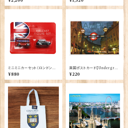
¥2,200
¥1,320
71）
ミニミニカーセット（ロンドンバ
英国ポストカード【Undergrou
ス＆ブラックキャブ） Elgate Pr
nd - London】Jadges 90339
¥880
¥220
oducts 90322
-09