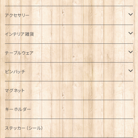
タータンネクタイ
アクセサリー
帽子
ORTAK
インテリア雑貨
キャップ
Tシャツ
ブローチ
インテリア置物
テーブルウェア
ハンチング帽
マフラー
ペンダント
ラブスプーン
ティータオル
ピンバッチ
キャスケット
タータン【Bronte by Moon】
ラブスプーン【SION LLEWELLYN】
サッシュ
チャーム
ファブリック
ペーパーナプキン
ジェネラルデザイン
マグネット
ディアストーカー
タータン【Glencroft】
ラブスプーン【PAUL CURTIS】
乗り物
スカーフ
その他のアクセサリー
ティーコジー
ミリタリー
キーホルダー
ニット帽
ボタンラップマフラー【Aran Traditions】
動物＆植物
NAVY
ファッションマスク
その他テーブルウェア
ピューター
ステッカー（シール）