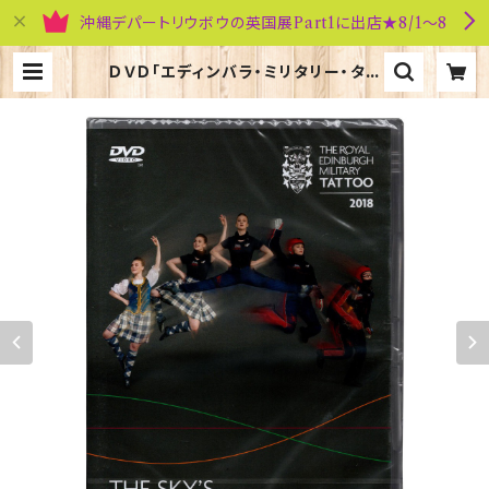
沖縄デパートリウボウの英国展Part1に出店★8/1～8
ＤＶＤ「エディンバラ・ミリタリー・タト
ゥー2018」10082 | 英国雑貨専門店
ブリティッシュ・ライフ