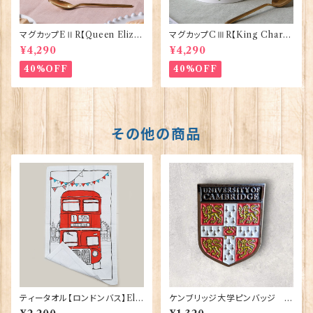
マグカップEⅡR【Queen Eliza
マグカップCⅢR【King Charle
bethⅡ Commemorative】Vi
sⅢ Coronation】Victoria E
¥4,290
¥4,290
ctoria Eggs 50126
ggs 50127
40%OFF
40%OFF
その他の商品
ティータオル【ロンドンバス】Elg
ケンブリッジ大学ピンバッジ El
ate Products 50001-S（702
gate Products 90416