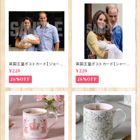
英国王室ポストカード【ジョージ
英国王室ポストカード【シャーロ
王子ご誕生】Pageantry Post
ット王女2】Pageantry Postca
¥220
¥220
card 90183-JEF100
rd 90183-JEF202
26%OFF
26%OFF