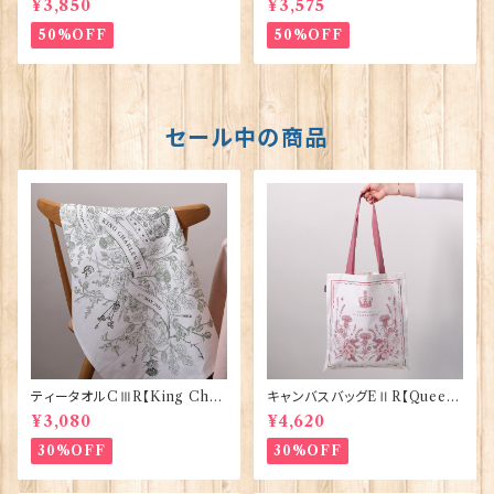
¥3,850
¥3,575
50%OFF
50%OFF
セール中の商品
ティータオルCⅢR【King Char
キャンバスバッグEⅡR【Queen
lesⅢ Coronation】Victoria
ElizabethⅡ Commemorativ
¥3,080
¥4,620
Eggs 50129
e】Victoria Eggs 90332
30%OFF
30%OFF