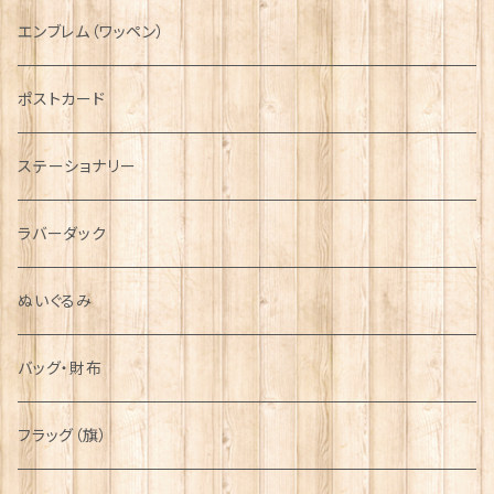
国旗＆紋章
AIRFORCE
エンブレム（ワッペン）
音楽＆楽器
ARMY
ポストカード
運動＆人物
ステーショナリー
シンボル
ラバーダック
ぬいぐるみ
バッグ・財布
フラッグ（旗）