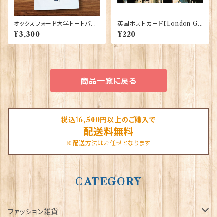
オックスフォード大学トートバッ
英国ポストカード【London G】
グ Elgate Products 90378
J.Salmon 90083-045
¥3,300
¥220
商品一覧に戻る
税込16,500円以上のご購入で
配送料無料
※配送方法はお任せとなります
CATEGORY
ファッション雑貨