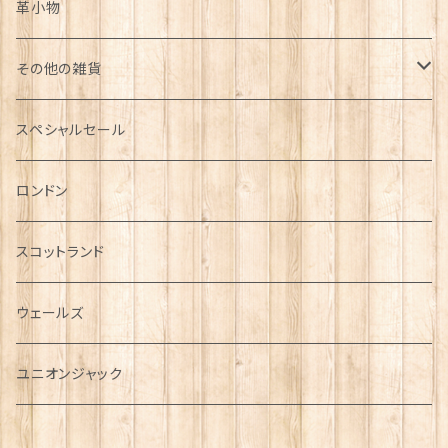
革小物
その他の雑貨
ミニカー
スペシャルセール
チャーム
ロンドン
犬グッズ
スコットランド
傘
ウェールズ
指貫(シンブル)
ユニオンジャック