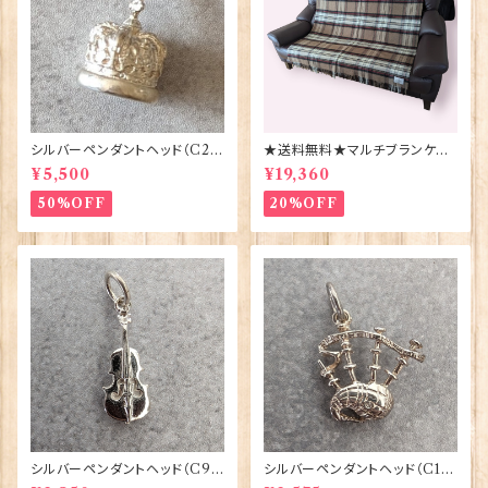
シルバーペンダントヘッド（C29
★送料無料★マルチブランケット
1）王冠 ORTAK 70165
【CAMEL STEWART】Bront
¥5,500
¥19,360
e by Moon 00185-A
50%OFF
20%OFF
シルバーペンダントヘッド（C9
シルバーペンダントヘッド（C1
3）バイオリン ORTAK 70160
9）バグパイプ ORTAK 70158