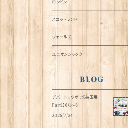
チャーム
ロンドン
犬グッズ
スコットランド
傘
ウェールズ
指貫(シンブル)
ユニオンジャック
BLOG
デパートリウボウ【英国展
Part1】8/1〜8
2026/7/24