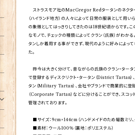
ストラスモア社のMacGregor Redタータンのネク
（ハイランド地方）の人々によって日常の服装として用いら
の象徴としてはっきりしてきたのは18世紀頃からです。
なモノで、チェックの種類によってクラン（氏族）がわかる
タンしか着用する事ができず、現代のように好みによって
た。
昨今は大きく分けて、昔ながらの氏族のクラン・タータン（C
で登録するディスクリクト・タータン（District Tart
タン（Military Tartan）、会社やブランドで商業的
（Corporate Tartan）などに分けることができ、
管理されております。
■サイズ：9cm×144cm（ハンドメイドのため幅数ミリ
■素材：ウール100％（裏地：ポリエステル）