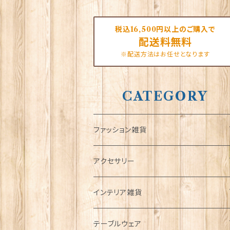
税込16,500円以上のご購入で
配送料無料
※配送方法はお任せとなります
CATEGORY
ファッション雑貨
タータンネクタイ
アクセサリー
帽子
ORTAK
インテリア雑貨
キャップ
Tシャツ
ブローチ
インテリア置物
テーブルウェア