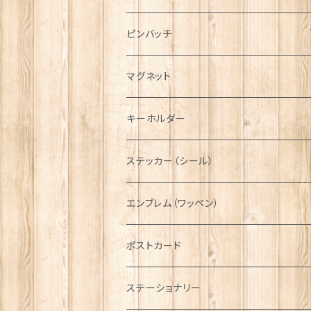
ハンチング帽
マフラー
ペンダント
ラブスプーン
ティータオル
ピンバッチ
キャスケット
タータン【Bronte by Moon】
ラブスプーン【SION LLEWELLYN】
サッシュ
チャーム
ファブリック
ペーパーナプキン
ジェネラルデザイン
マグネット
ディアストーカー
タータン【Glencroft】
ラブスプーン【PAUL CURTIS】
乗り物
スカーフ
その他のアクセサリー
ティーコジー
ミリタリー
キーホルダー
ニット帽
ボタンラップマフラー【Aran Traditions】
動物＆植物
NAVY
ファッションマスク
その他テーブルウェア
ピューター
ステッカー（シール）
国旗＆紋章
AIRFORCE
エンブレム（ワッペン）
音楽＆楽器
ARMY
ポストカード
運動＆人物
ステーショナリー