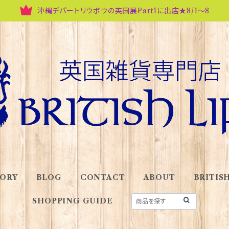
沖縄デパートリウボウの英国展Part1に出店★8/1～8
ORY
BLOG
CONTACT
ABOUT
BRITISH
SHOPPING GUIDE