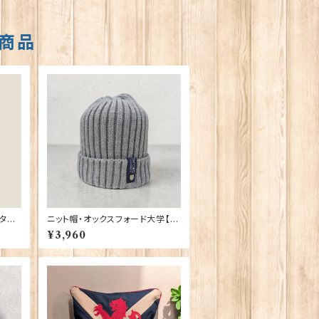
商品
タン
ニット帽・オックスフォード大学【グ
レー】 00217
¥3,960