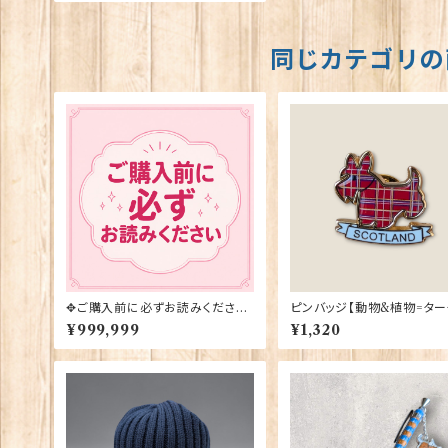
同じカテゴリの
✥ご購入前に必ずお読みください
ピンバッジ【動物&植物=ター
✥
スコティー】Tradition 90040-T
¥999,999
¥1,320
1130