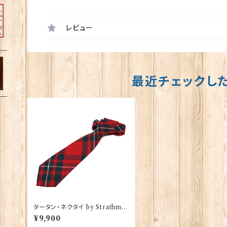
レビュー
最近チェックし
タータン・ネクタイ by Strathmo
re【MacGregor Red】00092-
¥9,900
042