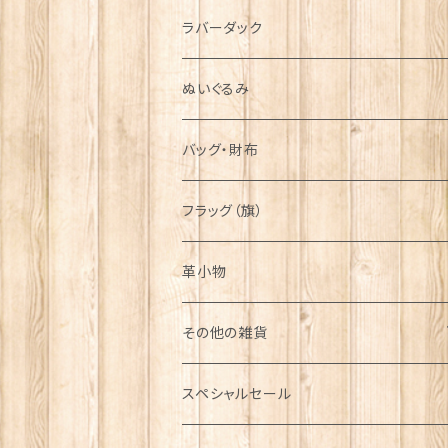
シンボル
ラバーダック
ぬいぐるみ
バッグ・財布
フラッグ（旗）
革小物
その他の雑貨
ミニカー
スペシャルセール