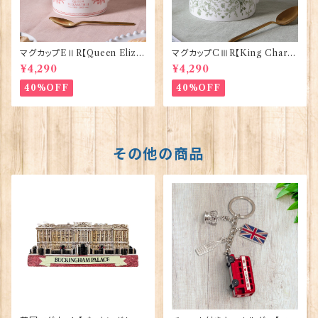
マグカップEⅡR【Queen Eliza
マグカップCⅢR【King Charle
bethⅡ Commemorative】Vi
sⅢ Coronation】Victoria E
¥4,290
¥4,290
ctoria Eggs 50126
ggs 50127
40%OFF
40%OFF
その他の商品