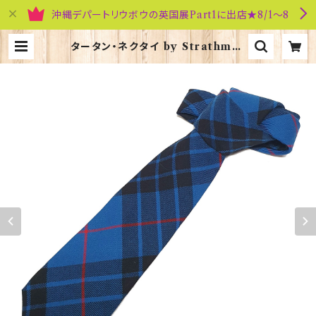
沖縄デパートリウボウの英国展Part1に出店★8/1～8
タータン・ネクタイ by Strathmor
e【Mackay Blue】00092-044 |
英国雑貨専門店ブリティッシュ・ライフ