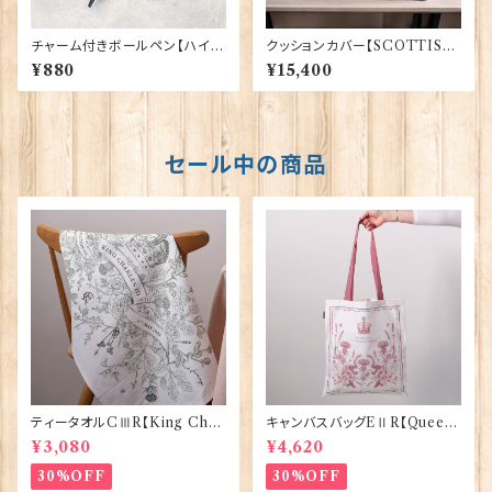
チャーム付きボールペン【ハイラ
クッションカバー【SCOTTISH
ンド・カウ】Euro Stick 90394
LION】Woven Magic 40165
¥880
¥15,400
セール中の商品
ティータオルCⅢR【King Char
キャンバスバッグEⅡR【Queen
lesⅢ Coronation】Victoria
ElizabethⅡ Commemorativ
¥3,080
¥4,620
Eggs 50129
e】Victoria Eggs 90332
30%OFF
30%OFF