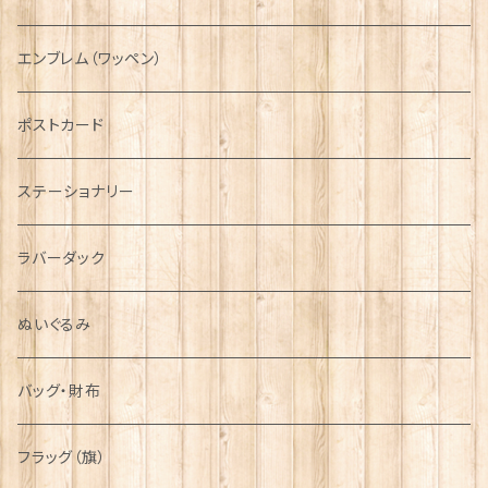
国旗＆紋章
AIRFORCE
エンブレム（ワッペン）
音楽＆楽器
ARMY
ポストカード
運動＆人物
ステーショナリー
シンボル
ラバーダック
ぬいぐるみ
バッグ・財布
フラッグ（旗）