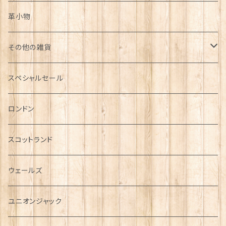
革小物
その他の雑貨
ミニカー
スペシャルセール
チャーム
ロンドン
犬グッズ
スコットランド
傘
ウェールズ
指貫(シンブル)
ユニオンジャック