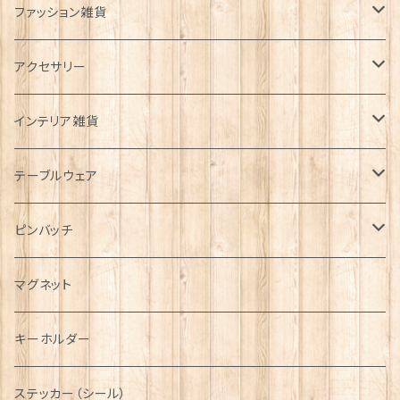
ファッション雑貨
タータンネクタイ
アクセサリー
帽子
ORTAK
インテリア雑貨
キャップ
Tシャツ
ブローチ
インテリア置物
テーブルウェア
ハンチング帽
マフラー
ペンダント
ラブスプーン
ティータオル
ピンバッチ
キャスケット
タータン【Bronte by Moon】
ラブスプーン【SION LLEWELLYN】
サッシュ
チャーム
ファブリック
ペーパーナプキン
ジェネラルデザイン
マグネット
ディアストーカー
タータン【Glencroft】
ラブスプーン【PAUL CURTIS】
乗り物
スカーフ
その他のアクセサリー
ティーコジー
ミリタリー
キーホルダー
ニット帽
ボタンラップマフラー【Aran Traditions】
動物＆植物
NAVY
ファッションマスク
その他テーブルウェア
ピューター
ステッカー（シール）