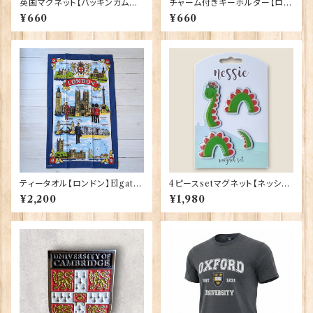
英国マグネット【バッキンガム宮
チャーム付きキーホルダー【ロン
殿】Elgate Products 90030
ドンバス】A&S Gift 90422
¥660
¥660
（13652）
ティータオル【ロンドン】Elgate
4ピースsetマグネット【ネッシ
Products 50001-W(20102)
ー】 Eurostick 90407-Nes
¥2,200
¥1,980
sie