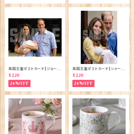
英国王室ポストカード【ジョージ
英国王室ポストカード【シャーロ
王子ご誕生】Pageantry Post
ット王女2】Pageantry Postca
¥220
¥220
card 90183-JEF100
rd 90183-JEF202
26%OFF
26%OFF