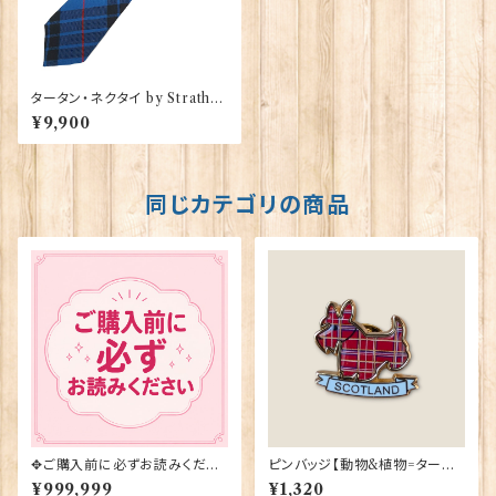
タータン・ネクタイ by Strathm
ore【Mackay Blue】00092-
¥9,900
044
同じカテゴリの商品
✥ご購入前に必ずお読みくださ
ピンバッジ【動物&植物=タータ
い✥
ンスコティー】Tradition 9004
¥999,999
¥1,320