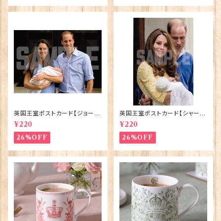
英国王室ポストカード【ジョージ
英国王室ポストカード【シャーロ
王子ご誕生】Pageantry Post
ット王女2】Pageantry Postca
¥220
¥220
card 90183-JEF100
rd 90183-JEF202
26%OFF
26%OFF