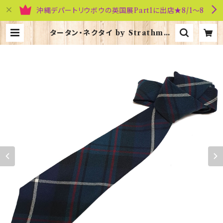
沖縄デパートリウボウの英国展Part1に出店★8/1～8
タータン・ネクタイ by Strathmor
e【Macrae Hunting】00092-06
3 | 英国雑貨専門店ブリティッシュ・ラ
イフ