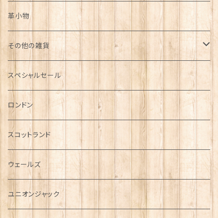
革小物
その他の雑貨
ミニカー
スペシャルセール
チャーム
ロンドン
犬グッズ
スコットランド
傘
ウェールズ
指貫(シンブル)
ユニオンジャック