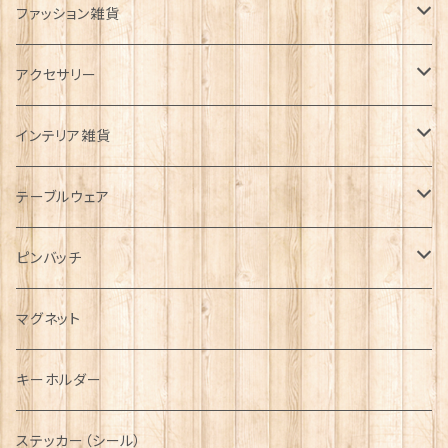
ファッション雑貨
タータンネクタイ
アクセサリー
帽子
ORTAK
インテリア雑貨
キャップ
Tシャツ
ブローチ
インテリア置物
テーブルウェア
ハンチング帽
マフラー
ペンダント
ラブスプーン
ティータオル
ピンバッチ
キャスケット
タータン【Bronte by Moon】
ラブスプーン【SION LLEWELLYN】
サッシュ
チャーム
ファブリック
ペーパーナプキン
ジェネラルデザイン
マグネット
ディアストーカー
タータン【Glencroft】
ラブスプーン【PAUL CURTIS】
乗り物
スカーフ
その他のアクセサリー
ティーコジー
ミリタリー
キーホルダー
ニット帽
ボタンラップマフラー【Aran Traditions】
動物＆植物
NAVY
ファッションマスク
その他テーブルウェア
ピューター
ステッカー（シール）