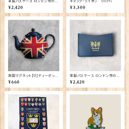
革製パスケース ロンドン市の紋
キャップ・ライオン 00197
章入り【Black】R.C.Brady 90
¥2,420
¥3,300
381-Black
英国マグネット【UJティーポッ
革製パスケース ロンドン市の紋
ト】Elgate Products 90030
章入り【Navy】R.C.Brady 90
¥660
¥2,420
381-Navy