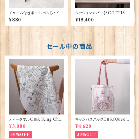
チャーム付きボールペン【ハイラ
クッションカバー【SCOTTISH
ンド・カウ】Euro Stick 90394
LION】Woven Magic 40165
¥880
¥15,400
セール中の商品
ティータオルCⅢR【King Char
キャンバスバッグEⅡR【Queen
lesⅢ Coronation】Victoria
ElizabethⅡ Commemorativ
¥3,080
¥4,620
Eggs 50129
e】Victoria Eggs 90332
30%OFF
30%OFF