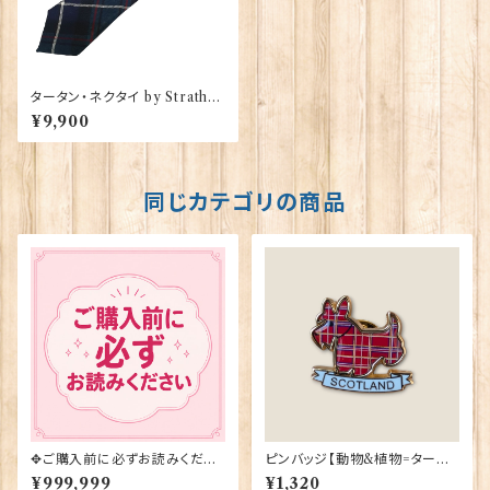
タータン・ネクタイ by Strathm
ore【Macrae Hunting】000
¥9,900
92-063
同じカテゴリの商品
✥ご購入前に必ずお読みくださ
ピンバッジ【動物&植物=タータ
い✥
ンスコティー】Tradition 9004
¥999,999
¥1,320