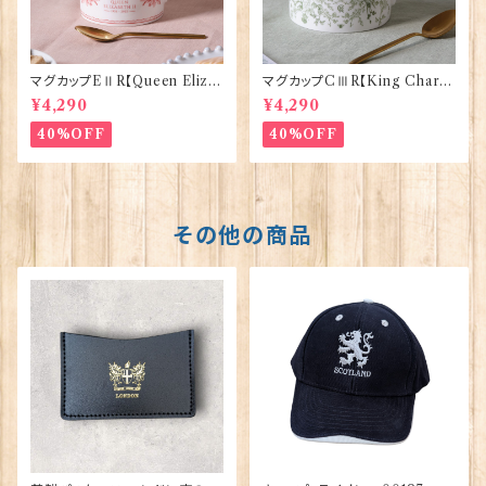
マグカップEⅡR【Queen Eliza
マグカップCⅢR【King Charle
bethⅡ Commemorative】Vi
sⅢ Coronation】Victoria E
¥4,290
¥4,290
ctoria Eggs 50126
ggs 50127
40%OFF
40%OFF
その他の商品