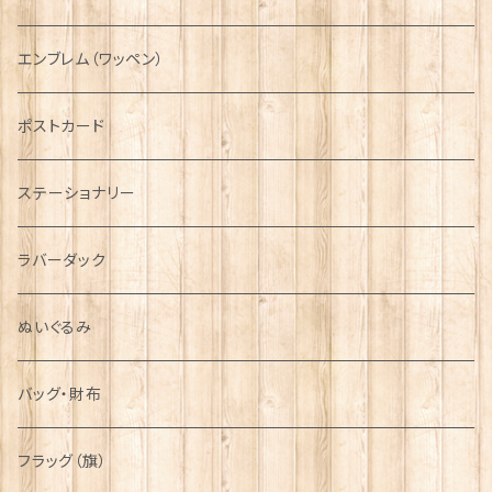
国旗＆紋章
AIRFORCE
エンブレム（ワッペン）
音楽＆楽器
ARMY
ポストカード
運動＆人物
ステーショナリー
シンボル
ラバーダック
ぬいぐるみ
バッグ・財布
フラッグ（旗）