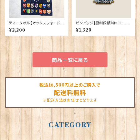
ティータオル【オックスフォード大
ピンバッジ【動物&植物=コーギ
学紋章】Elgate Products 50
ーロンドン】Tradition 90040
¥2,200
¥1,320
001-K
-T1335
商品一覧に戻る
税込16,500円以上のご購入で
配送料無料
※配送方法はお任せとなります
CATEGORY