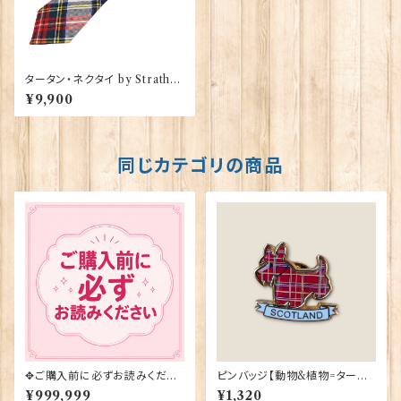
タータン・ネクタイ by Strathm
ore【Stewart Dress】00092
¥9,900
-077
同じカテゴリの商品
✥ご購入前に必ずお読みくださ
ピンバッジ【動物&植物=タータ
い✥
ンスコティー】Tradition 9004
¥999,999
¥1,320