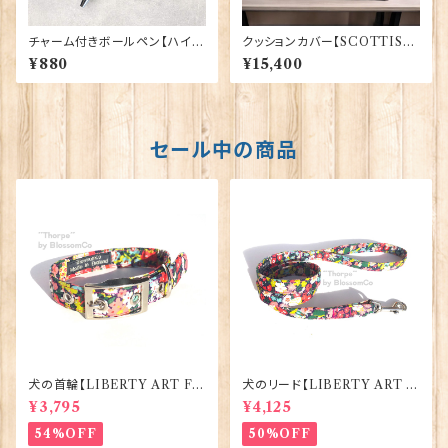
チャーム付きボールペン【ハイラ
クッションカバー【SCOTTISH
ンド・カウ】Euro Stick 90394
LION】Woven Magic 40165
¥880
¥15,400
セール中の商品
犬の首輪【LIBERTY ART FA
犬のリード【LIBERTY ART F
BRIC=Thorpe】BlossomCo
ABRIC=Thorpe】BlossomC
¥3,795
¥4,125
90295
o 90294
54%OFF
50%OFF