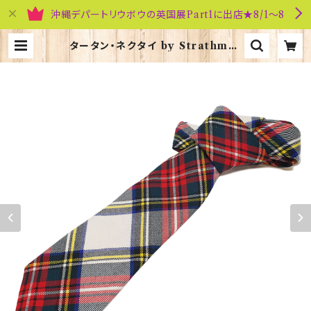
沖縄デパートリウボウの英国展Part1に出店★8/1～8
タータン・ネクタイ by Strathmor
e【Stewart Dress】00092-077 |
英国雑貨専門店ブリティッシュ・ライフ