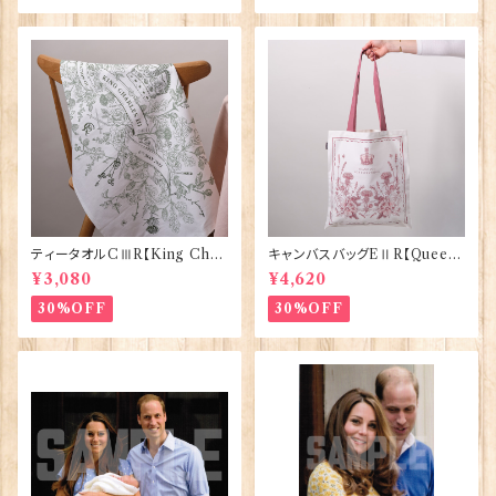
ティータオルCⅢR【King Char
キャンバスバッグEⅡR【Queen
lesⅢ Coronation】Victoria
ElizabethⅡ Commemorativ
¥3,080
¥4,620
Eggs 50129
e】Victoria Eggs 90332
30%OFF
30%OFF