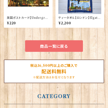
英国ポストカード【Undergrou
ティータオル【ロンドン】Elgate
nd - London】Jadges 90339
Products 50001-W(20102)
¥220
¥2,200
-09
商品一覧に戻る
税込16,500円以上のご購入で
配送料無料
※配送方法はお任せとなります
CATEGORY