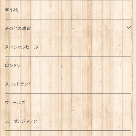
革小物
その他の雑貨
ミニカー
スペシャルセール
チャーム
ロンドン
犬グッズ
スコットランド
傘
ウェールズ
指貫(シンブル)
ユニオンジャック