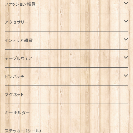
ファッション雑貨
タータンネクタイ
アクセサリー
帽子
ORTAK
インテリア雑貨
キャップ
Tシャツ
ブローチ
インテリア置物
テーブルウェア
ハンチング帽
マフラー
ペンダント
ラブスプーン
ティータオル
ピンバッチ
キャスケット
タータン【Bronte by Moon】
ラブスプーン【SION LLEWELLYN】
サッシュ
チャーム
ファブリック
ペーパーナプキン
ジェネラルデザイン
マグネット
ディアストーカー
タータン【Glencroft】
ラブスプーン【PAUL CURTIS】
乗り物
スカーフ
その他のアクセサリー
ティーコジー
ミリタリー
キーホルダー
ニット帽
ボタンラップマフラー【Aran Traditions】
動物＆植物
NAVY
ファッションマスク
その他テーブルウェア
ピューター
ステッカー（シール）