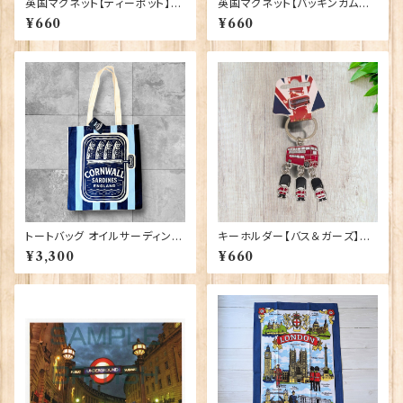
英国マグネット【ティーポット】El
英国マグネット【バッキンガム宮
gate Products 90030（7791
殿】Elgate Products 90030
¥660
¥660
9）
（13652）
トートバッグ オイルサーディン E
キーホルダー【バス＆ガーズ】A&
lgate Products 90431
S Gift 90425
¥3,300
¥660