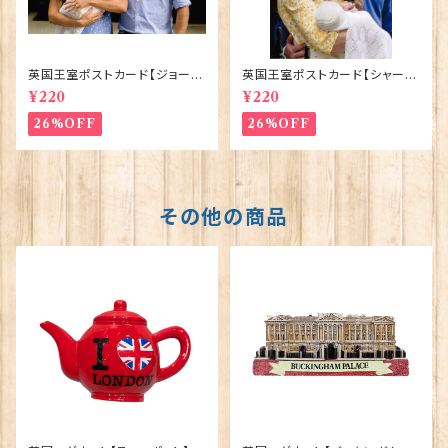
英国王室ポストカード【ジョージ
英国王室ポストカード【シャーロ
王子ご誕生】Pageantry Post
ット王女2】Pageantry Postca
¥220
¥220
card 90183-JEF100
rd 90183-JEF202
26%OFF
26%OFF
その他の商品