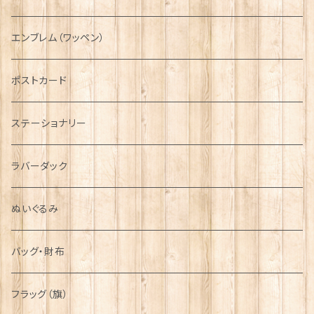
国旗＆紋章
AIRFORCE
エンブレム（ワッペン）
音楽＆楽器
ARMY
ポストカード
運動＆人物
ステーショナリー
シンボル
ラバーダック
ぬいぐるみ
バッグ・財布
フラッグ（旗）