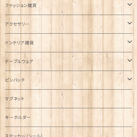
ファッション雑貨
タータンネクタイ
アクセサリー
帽子
ORTAK
インテリア雑貨
キャップ
Tシャツ
ブローチ
インテリア置物
テーブルウェア
ハンチング帽
マフラー
ペンダント
ラブスプーン
ティータオル
ピンバッチ
キャスケット
タータン【Bronte by Moon】
ラブスプーン【SION LLEWELLYN】
サッシュ
チャーム
ファブリック
ペーパーナプキン
ジェネラルデザイン
マグネット
ディアストーカー
タータン【Glencroft】
ラブスプーン【PAUL CURTIS】
乗り物
スカーフ
その他のアクセサリー
ティーコジー
ミリタリー
キーホルダー
ニット帽
ボタンラップマフラー【Aran Traditions】
動物＆植物
NAVY
ファッションマスク
その他テーブルウェア
ピューター
ステッカー（シール）