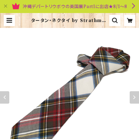
沖縄デパートリウボウの英国展Part1に出店★8/1～8
タータン・ネクタイ by Strathmor
e【Stewart Dress Muted】000
92-079 | 英国雑貨専門店ブリティッ
シュ・ライフ