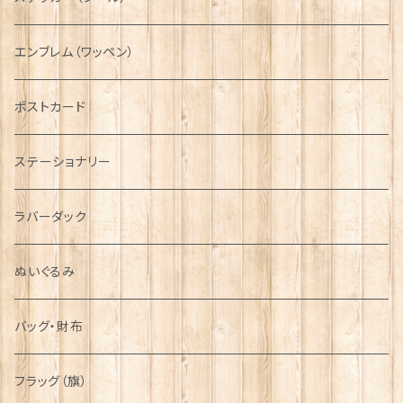
国旗＆紋章
AIRFORCE
エンブレム（ワッペン）
音楽＆楽器
ARMY
ポストカード
運動＆人物
ステーショナリー
シンボル
ラバーダック
ぬいぐるみ
バッグ・財布
フラッグ（旗）