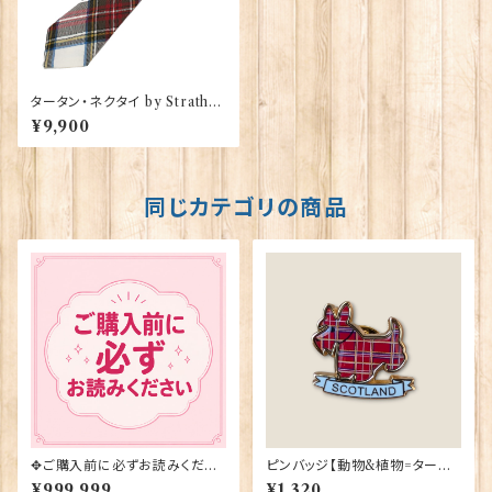
タータン・ネクタイ by Strathm
ore【Stewart Dress Muted】
¥9,900
00092-079
同じカテゴリの商品
✥ご購入前に必ずお読みくださ
ピンバッジ【動物&植物=タータ
い✥
ンスコティー】Tradition 9004
¥999,999
¥1,320