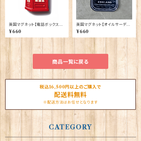
英国マグネット【電話ボックス】E
英国マグネット【オイルサーディ
lgate Products 90030（130
ン】Elgate Products 90030
¥660
¥660
92）
商品一覧に戻る
税込16,500円以上のご購入で
配送料無料
※配送方法はお任せとなります
CATEGORY