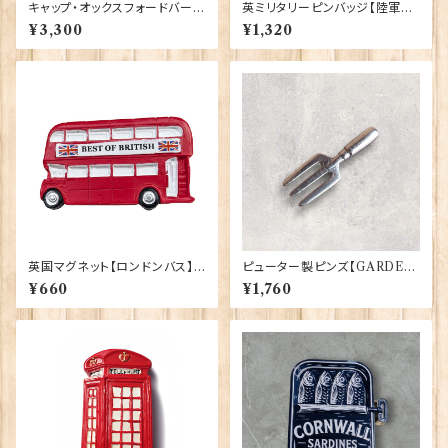
キャップ・オックスフォードバーガ
英ミリタリーピンバッジ【陸軍=R
ンディ 00189
oyal Cypher】Tradition 900
¥3,300
¥1,320
43-M040
英国マグネット【ロンドンバス】E
ピューター製ピンズ【GARDEN
lgate Products 90030（130
ERS FORK】Cadogan 90166
¥660
¥1,760
05）
-XWTP167