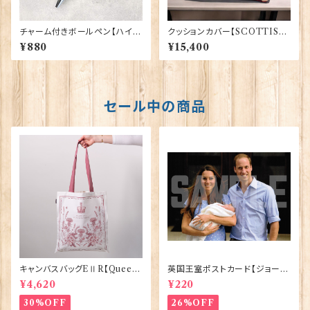
チャーム付きボールペン【ハイラ
クッションカバー【SCOTTISH
ンド・カウ】Euro Stick 90394
LION】Woven Magic 40165
¥880
¥15,400
セール中の商品
キャンバスバッグEⅡR【Queen
英国王室ポストカード【ジョージ
ElizabethⅡ Commemorativ
王子ご誕生】Pageantry Post
¥4,620
¥220
e】Victoria Eggs 90332
card 90183-JEF100
30%OFF
26%OFF