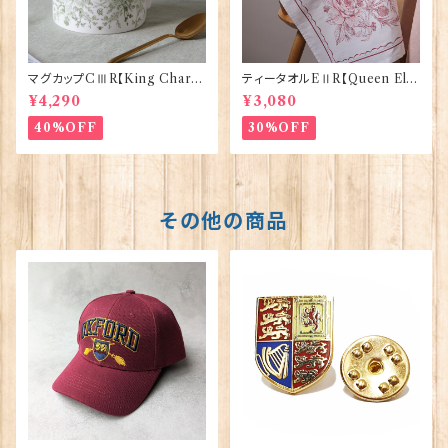
マグカップCⅢR【King Charle
ティータオルEⅡR【Queen Eliz
sⅢ Coronation】Victoria E
abethⅡ Commemorative】V
¥4,290
¥3,080
ggs 50127
ictoria Eggs 50128
40%OFF
30%OFF
その他の商品