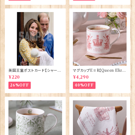
英国王室ポストカード【シャーロ
マグカップEⅡR【Queen Eliza
ット王女2】Pageantry Postca
bethⅡ Commemorative】Vi
¥220
¥4,290
rd 90183-JEF202
ctoria Eggs 50126
26%OFF
40%OFF