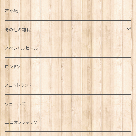
革小物
その他の雑貨
ミニカー
スペシャルセール
チャーム
ロンドン
犬グッズ
スコットランド
傘
ウェールズ
指貫(シンブル)
ユニオンジャック